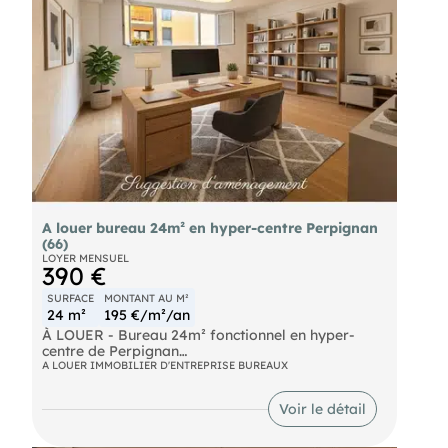
A louer bureau 24m² en hyper-centre Perpignan
(66)
LOYER MENSUEL
390 €
SURFACE
MONTANT AU M²
24 m²
195 €/m²/an
À LOUER - Bureau 24m² fonctionnel en hyper-
centre de Perpignan
A LOUER IMMOBILIER D'ENTREPRISE BUREAUX
Idéal pour professions libérales, start-ups,
artisans ou espaces de coworking
Voir le détail
Situé à seulement 400 mètres de la gare TGV de
Perpignan, ce local professionnel de 24 m² offre le