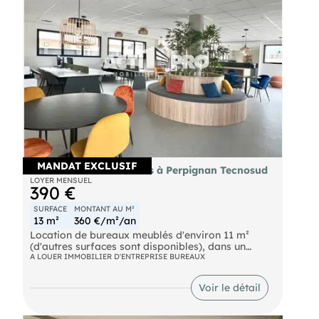
MANDAT EXCLUSIF
À louer bureaux meublés à Perpignan Tecnosud
LOYER MENSUEL
390 €
SURFACE
MONTANT AU M²
13 m²
360 €/m²/an
Location de bureaux meublés d'environ 11 m²
(d'autres surfaces sont disponibles), dans un
espace partagé, tout équipé et prêts à l'emploi à
A LOUER IMMOBILIER D'ENTREPRISE BUREAUX
Perpignan secteur TecnoSud avec espace cuisine
commun. Idéalement situé dans un secteur
Voir le détail
commercial prisé. Plus de renseignements sur
demande. Pour découvrir d'autres biens, rendez-
vous sur notre site !