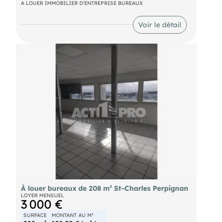
accueil, 4 bureaux fermés et complété par 2
A LOUER IMMOBILIER D'ENTREPRISE BUREAUX
places de parking. Situé au Sud de Perpignan,
boulevard Kennedy. Renseignements sur demande.
Voir le détail
Pour découvrir d'autres biens, rendez-vous sur
notre site !
À louer bureaux de 208 m² St-Charles Perpignan
LOYER MENSUEL
3 000 €
SURFACE
MONTANT AU M²