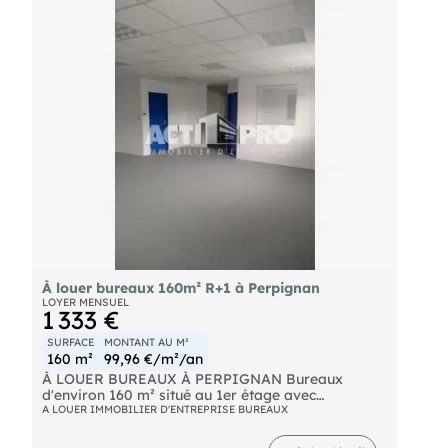
À louer bureaux 160m² R+1 à Perpignan
LOYER MENSUEL
1 333 €
SURFACE
MONTANT AU M²
160 m²
99,96 €/m²/an
À LOUER BUREAUX À PERPIGNAN Bureaux
d'environ 160 m² situé au 1er étage avec
ascenseur, composé de deux open space, un
A LOUER IMMOBILIER D'ENTREPRISE BUREAUX
bureau fermé, une réserve, 2 sanitaires, le tout en
bon état général, climatisé, câblés. Libre 1er