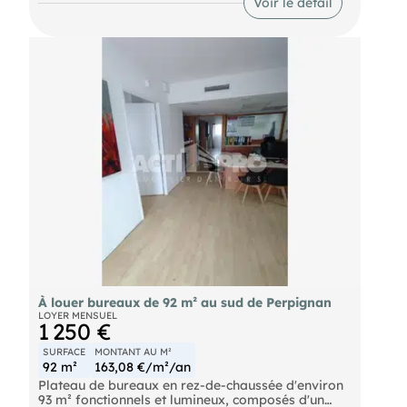
Voir le détail
Renseignements sur demande. Pour découvrir
d'autres biens, rendez-vous sur notre site !
À louer bureaux de 92 m² au sud de Perpignan
LOYER MENSUEL
1 250 €
SURFACE
MONTANT AU M²
92 m²
163,08 €/m²/an
Plateau de bureaux en rez-de-chaussée d'environ
93 m² fonctionnels et lumineux, composés d'un