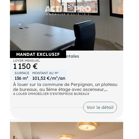
MANDAT EXCLUSIF
Bureaux - Pyrenees Orientales
LOYER MENSUEL
1 150 €
SURFACE
MONTANT AU M²
136 m²
101,52 €/m²/an
À louer sur la commune de Perpignan, un plateau
de bureaux, au 3ème étage avec ascenseur,
d’environ 136 m² comprenant un accueil, une salle
A LOUER IMMOBILIER D'ENTREPRISE BUREAUX
d'attente, une salle de réunion et 4 bureaux de 12
à 27 m². Lumineux, accès PMR, entièrement refait.
Voir le détail
+ 2 places de stationnement privatif.
Renseignements sur demande. Pour découvrir
d'autres biens, rendez-vous sur notre site !