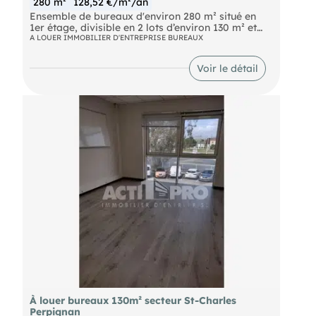
280 m²
128,52 €/m²/an
Ensemble de bureaux d'environ 280 m² situé en
1er étage, divisible en 2 lots d’environ 130 m² et
150 m², zone St-Charles à Perpignan, proche
A LOUER IMMOBILIER D'ENTREPRISE BUREAUX
autoroute. Parking. Renseignements sur demande.
Pour découvrir d'autres biens, rendez-vous sur
Voir le détail
notre site !
À louer bureaux 130m² secteur St-Charles
Perpignan