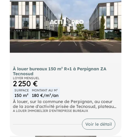
À louer bureaux 150 m² R+1 à Perpignan ZA
Tecnosud
LOYER MENSUEL
2 250 €
SURFACE
MONTANT AU M²
150 m²
180 €/m²/an
À louer, sur la commune de Perpignan, au coeur
de la zone d'activité prisée de Tecnosud, plateau
en 1er étage d'environ 150 m² aménagé et
A LOUER IMMOBILIER D'ENTREPRISE BUREAUX
composé de 6 bureaux, d'une salle de réunion,
d'un espace d'accueil / salle d'attente et de
Voir le détail
sanitaires. 6 places de stationnement attribuées.
Renseignements sur demande. Pour découvrir
d'autres biens, rendez-vous sur notre site !