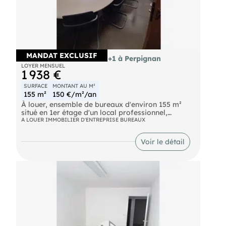
MANDAT EXCLUSIF
À louer bureaux 155m² R+1 à Perpignan
LOYER MENSUEL
1 938 €
SURFACE
MONTANT AU M²
155 m²
150 €/m²/an
À louer, ensemble de bureaux d'environ 155 m²
situé en 1er étage d'un local professionnel,
composé d'une dizaine de bureaux meublés, salle
A LOUER IMMOBILIER D'ENTREPRISE BUREAUX
de réunion, cuisine. Bureaux modernes et
lumineux, climatisés, câblés. Loyer avec charges
Voir le détail
comprises (électricité, chauffage, climatisation,
eau) PARKING D'autres surfaces disponibles, plus
de renseignements sur demande. Zone Torremila
AEOPORT, PERPIGNAN. Pour découvrir d'autres
biens, rendez-vous sur notre site !