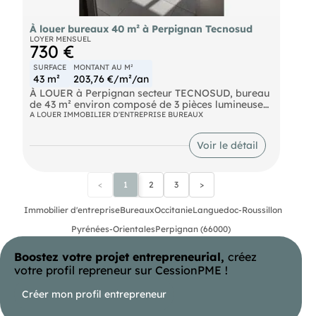
À louer bureaux 40 m² à Perpignan Tecnosud
LOYER MENSUEL
730 €
SURFACE
MONTANT AU M²
43 m²
203,76 €/m²/an
À LOUER à Perpignan secteur TECNOSUD, bureau
de 43 m² environ composé de 3 pièces lumineuses
et un sanitaire, situé en premier étage avec
A LOUER IMMOBILIER D'ENTREPRISE BUREAUX
ascenseur dans un immeuble professionnel, 2
places de parking privées. Renseignements sur
Voir le détail
demande. Pour découvrir d'autres biens, rendez-
vous sur notre site !
<
1
2
3
>
Immobilier d'entreprise
Bureaux
Occitanie
Languedoc-Roussillon
Pyrénées-Orientales
Perpignan (66000)
Boostez votre projet entrepreneurial,
créez
votre profil repreneur sur CessionPME !
Créer mon profil entrepreneur