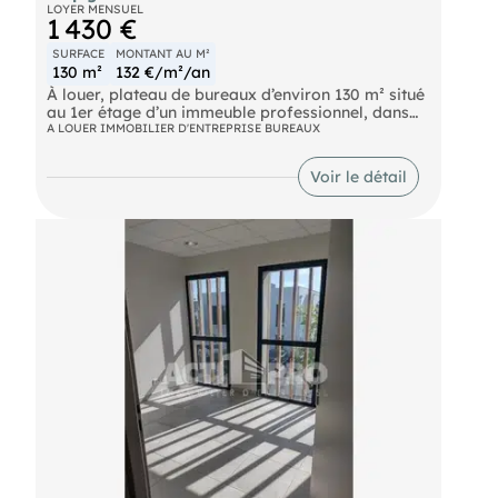
LOYER MENSUEL
1 430 €
SURFACE
MONTANT AU M²
130 m²
132 €/m²/an
À louer, plateau de bureaux d’environ 130 m² situé
au 1er étage d’un immeuble professionnel, dans
un secteur dynamique de Perpignan Zone St-
A LOUER IMMOBILIER D'ENTREPRISE BUREAUX
Charles. Parking. Renseignements sur demande.
Pour découvrir d'autres biens, rendez-vous sur
Voir le détail
notre site !