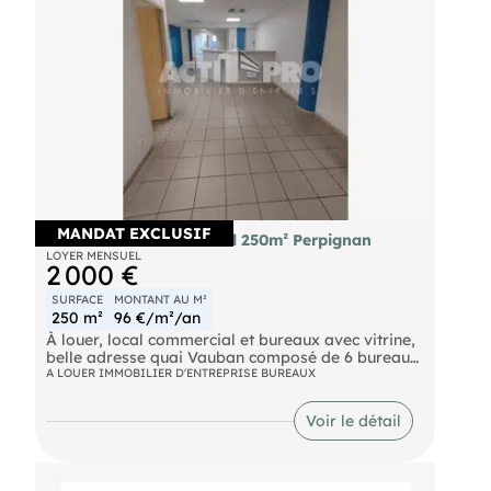
d'autres biens, rendez-vous sur notre site !
MANDAT EXCLUSIF
À louer local commercial 250m² Perpignan
LOYER MENSUEL
2 000 €
SURFACE
MONTANT AU M²
250 m²
96 €/m²/an
À louer, local commercial et bureaux avec vitrine,
belle adresse quai Vauban composé de 6 bureaux
avec points d'eau, une grande salle d'attente avec
A LOUER IMMOBILIER D'ENTREPRISE BUREAUX
banque d'accueil. Local traversant. Face au
tribunal. Plus de renseignements sur demande.
Voir le détail
Pour découvrir d'autres biens, rendez-vous sur
notre site !