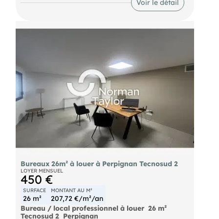
Voir le détail
septembre 2026 7 places de parking
Renseignements sur demande. Pour découvrir
d'autres biens, rendez-vous sur notre site !
Bureaux 26m² à louer à Perpignan Tecnosud 2
LOYER MENSUEL
450 €
SURFACE
MONTANT AU M²
26 m²
207,72 €/m²/an
Bureau / local professionnel à louer  26 m² 
Tecnosud 2  Perpignan