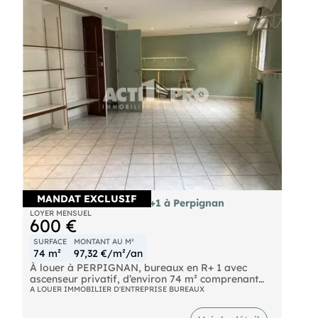
MANDAT EXCLUSIF
À louer bureaux 74 m² R+1 à Perpignan
LOYER MENSUEL
600 €
SURFACE
MONTANT AU M²
74 m²
97,32 €/m²/an
À louer à PERPIGNAN, bureaux en R+ 1 avec
ascenseur privatif, d’environ 74 m² comprenant
une entrée indépendante desservant un bureau
A LOUER IMMOBILIER D'ENTREPRISE BUREAUX
d’environ 15 m², un bureau d’environ 32 m² et deux
wc. Volets roulants et rangements.