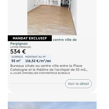
MANDAT EXCLUSIF
À louer bureaux 55m² en centre ville de
Perpignan
LOYER MENSUEL
534 €
SURFACE
MONTANT AU M²
55 m²
116,52 €/m²/an
Bureaux situés au centre ville entre la Place
Catalogne et le théâtre de l'archipel de 55 m2
composés de 4 pièces, sanitaire et kitchenette.
A LOUER IMMOBILIER D'ENTREPRISE BUREAUX
Dans petit collectif de professionnels.
Renseignements sur demande. Pour découvrir
Voir le détail
d'autres biens, rendez-vous sur notre site !