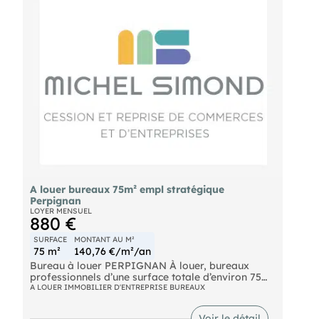
A louer bureaux 75m² empl stratégique
Perpignan
LOYER MENSUEL
880 €
SURFACE
MONTANT AU M²
75 m²
140,76 €/m²/an
Bureau à louer PERPIGNAN À louer, bureaux
professionnels d’une surface totale d’environ 75
m² situés sur un axe pénétrant stratégique de
A LOUER IMMOBILIER D'ENTREPRISE BUREAUX
Perpignan (66000). Ce bien, implanté au 2? et
dernier étage d’un immeuble tertiaire en bon état,
Voir le détail