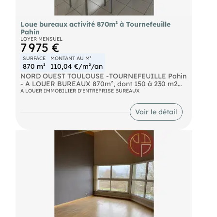
Loue bureaux activité 870m² à Tournefeuille
Pahin
LOYER MENSUEL
7 975 €
SURFACE
MONTANT AU M²
870 m²
110,04 €/m²/an
NORD OUEST TOULOUSE -TOURNEFEUILLE Pahin
- A LOUER BUREAUX 870m², dont 150 à 230 m2
locaux d'activité ou stockage, 2 portes
A LOUER IMMOBILIER D'ENTREPRISE BUREAUX
sectionnelles, rare sur la zone, 13 bureaux sur 2
niveaux, lumineux, grande salle de réunion,
Voir le détail
espace accueil, espace pause, très belles
prestations, climatisation réversible, fibre optique,
parking, portail électrique, site sécurisé, idéal
pour bureaux siège, disponibilité immediate.