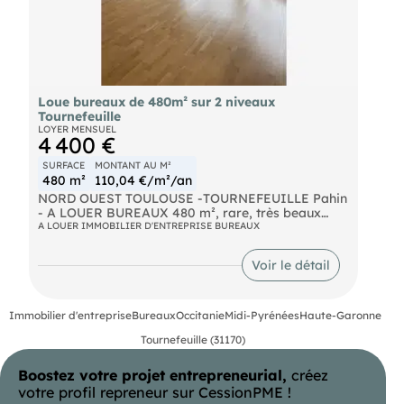
Loue bureaux de 480m² sur 2 niveaux
Tournefeuille
LOYER MENSUEL
4 400 €
SURFACE
MONTANT AU M²
480 m²
110,04 €/m²/an
NORD OUEST TOULOUSE -TOURNEFEUILLE Pahin
- A LOUER BUREAUX 480 m², rare, très beaux
bureaux, lumineux sur 2 niveaux, très belles
A LOUER IMMOBILIER D'ENTREPRISE BUREAUX
prestations, grand open space, espace accueil +
espace pause, climatisation réversible, fibre
Voir le détail
optique, climatisation, parking, portail
électrique,site sécurisé, idéal pour bureaux siège,
disponibilité immediate.
Immobilier d'entreprise
Bureaux
Occitanie
Midi-Pyrénées
Haute-Garonne
Tournefeuille (31170)
Boostez votre projet entrepreneurial,
créez
votre profil repreneur sur CessionPME !