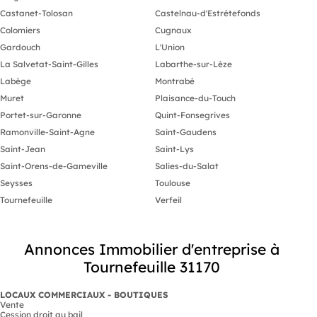
Castanet-Tolosan
Castelnau-d'Estrétefonds
Colomiers
Cugnaux
Gardouch
L'Union
La Salvetat-Saint-Gilles
Labarthe-sur-Lèze
Labège
Montrabé
Muret
Plaisance-du-Touch
Portet-sur-Garonne
Quint-Fonsegrives
Ramonville-Saint-Agne
Saint-Gaudens
Saint-Jean
Saint-Lys
Saint-Orens-de-Gameville
Salies-du-Salat
Seysses
Toulouse
Tournefeuille
Verfeil
Annonces Immobilier d'entreprise à
Tournefeuille 31170
LOCAUX COMMERCIAUX - BOUTIQUES
Vente
Cession droit au bail