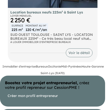
Location bureaux neufs 225m² à Saint Lys
LOYER MENSUEL
2 250 €
SURFACE
MONTANT AU M²
225 m²
120 €/m²/an
SUD OUEST TOULOUSE - SAINT LYS - LOCATION
BUREAUX 225M² - Ce très beau local neuf situé
sur un rond-point à fort passage est équipé pour
A LOUER IMMOBILIER D'ENTREPRISE BUREAUX
répondre aux normes ERP. Sanitaires PMR. Très
belle vitrine et grand parking. Zone en plein
Voir le détail
développement. Le loyer s'entend HT/HFA.
Immobilier d'entreprise
Bureaux
Occitanie
Midi-Pyrénées
Haute-Garonne
Saint-Lys (31470)
Boostez votre projet entrepreneurial,
créez
votre profil repreneur sur CessionPME !
Créer mon profil entrepreneur