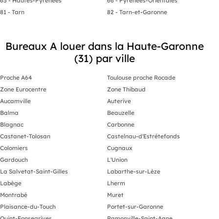
65 - Hautes-Pyrénées
66 - Pyrénées-Orientales
81 - Tarn
82 - Tarn-et-Garonne
Bureaux A louer dans la Haute-Garonne
(31) par ville
Proche A64
Toulouse proche Rocade
Zone Eurocentre
Zone Thibaud
Aucamville
Auterive
Balma
Beauzelle
Blagnac
Carbonne
Castanet-Tolosan
Castelnau-d'Estrétefonds
Colomiers
Cugnaux
Gardouch
L'Union
La Salvetat-Saint-Gilles
Labarthe-sur-Lèze
Labège
Lherm
Montrabé
Muret
Plaisance-du-Touch
Portet-sur-Garonne
Quint-Fonsegrives
Ramonville-Saint-Agne