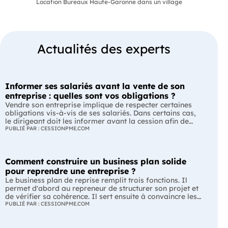
Location Bureaux Haute-Garonne dans un village
Actualités des experts
Informer ses salariés avant la vente de son
entreprise : quelles sont vos obligations ?
Vendre son entreprise implique de respecter certaines
obligations vis-à-vis de ses salariés. Dans certains cas,
le dirigeant doit les informer avant la cession afin de
leur permettre, s'ils le souhaitent, de présenter une offre
PUBLIÉ PAR : CESSIONPME.COM
de reprise. Quelles entreprises sont concernées ? Quels
délais faut-il respecter ? Comment transmettre cette
information ? Voici ce que prévoit la réglementation.
Comment construire un business plan solide
L'essentiel Les entreprises de moins de 250 salariés sont
soumises, dans certains cas, à une obligation
pour reprendre une entreprise ?
d'information préalable des salariés. Cette obligation
Le business plan de reprise remplit trois fonctions. Il
concerne la vente d'un fonds de commerce ou la cession
permet d'abord au repreneur de structurer son projet et
de la majorité des titres d'une société. Le délai
de vérifier sa cohérence. Il sert ensuite à convaincre les
d'information varie selon la taille de l'entreprise. Les
banques et les partenaires financiers de l'accompagner.
PUBLIÉ PAR : CESSIONPME.COM
salariés peuvent présenter une offre de reprise, mais ne
Enfin, il peut constituer un support de discussion avec le
peuvent pas empêcher la vente. Quelles entreprises sont
cédant en lui montrant que le projet de reprise est solide
concernées par l'obligation d'information des salariés ?