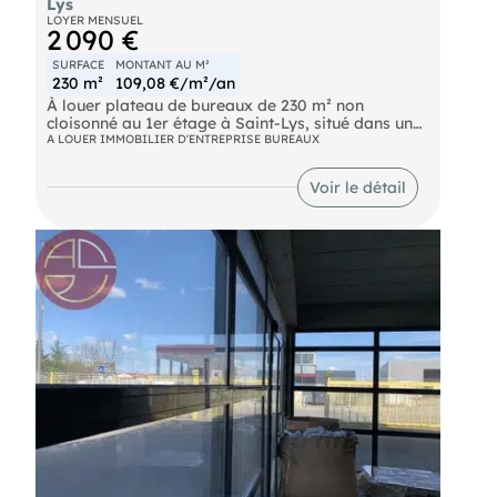
Lys
LOYER MENSUEL
2 090 €
SURFACE
MONTANT AU M²
230 m²
109,08 €/m²/an
À louer plateau de bureaux de 230 m² non
cloisonné au 1er étage à Saint-Lys, situé dans une
zone d'activité commerciale dynamique avec forte
A LOUER IMMOBILIER D'ENTREPRISE BUREAUX
visibilité. nombreux parkings bitumés, clôturé et
sécurisé avec 2 portails d'accès facilitant
Voir le détail
circulation et livraisons. Caractéristiques :
Grandes baies vitrées - double porte d'entrée -
Dalle béton revêtement résine - Idéal bureaux
administratif, showroom, activités médicales ou
services. Contactez-nous pour plus d'informations
ou consultez