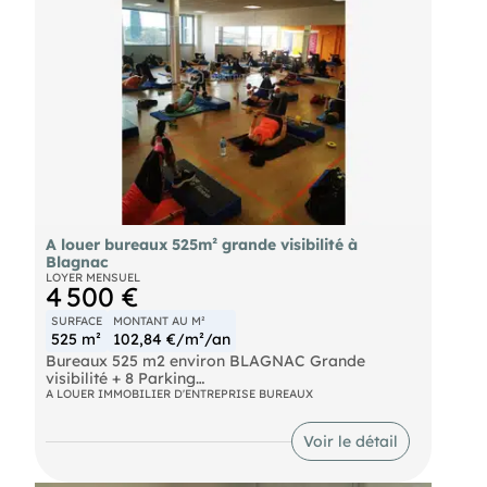
A louer bureaux 525m² grande visibilité à
Blagnac
LOYER MENSUEL
4 500 €
SURFACE
MONTANT AU M²
525 m²
102,84 €/m²/an
Bureaux 525 m2 environ BLAGNAC Grande
visibilité + 8 Parking
A LOUER IMMOBILIER D'ENTREPRISE BUREAUX
Nous vous proposons à la location un local
commercial d'environ 525 m2 situé sur la
Voir le détail
commune de Blagnac, à l'ouest de Toulouse.
Le bien bénéficie d'un emplacement sur un axe