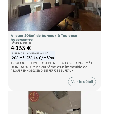
A louer 208m² de bureaux à Toulouse
hypercentre
LOYER MENSUEL
4 133 €
SURFACE
MONTANT AU M²
208 m²
238,44 €/m²/an
TOULOUSE HYPERCENTRE - A LOUER 208 M² DE
BUREAUX. Situés au 3ème d'un immeuble de
standing dans l'hypercentre de Toulouse, ce local
A LOUER IMMOBILIER D'ENTREPRISE BUREAUX
se compose de plusieurs bureaux et bénéficie d'un
environnement professionnel dynamique.
Voir le détail
Idéalement placé à proximité immédiate du
métro, des bus, des parkings publics, des
commerces et des restaurants. L'immeuble allie
charme architectural du centre historique et
fonctionnalité pour les activités tertiaires. Des
frais de gestion technique s'appliquent à hauteur
de 2,5 % par trimestre. Idéal pour activités de
services ou professions libérales. Toutes nos