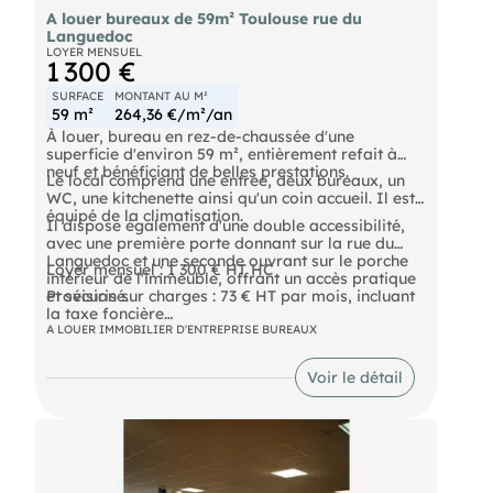
accessibles et offrant un environnement de travail
A louer bureaux de 59m² Toulouse rue du
confortable.
Languedoc
- Loyer mensuel : 1 690 € HT/HC
LOYER MENSUEL
1 300 €
- Provision sur charges : 516 €/mois (comprenant
le chauffage, la climatisation, l'entretien des
SURFACE
MONTANT AU M²
parties communes et la taxe foncière)
59 m²
264,36 €/m²/an
- Dépôt de garantie : 2 mois HC
À louer, bureau en rez-de-chaussée d'une
- Type de bail : Bail commercial ou bail
superficie d'environ 59 m², entièrement refait à
professionnel. Rédaction charge preneur Pour tout
neuf et bénéficiant de belles prestations.
renseignement complémentaire ou organiser une
Le local comprend une entrée, deux bureaux, un
visite, contactez-nous.
WC, une kitchenette ainsi qu'un coin accueil. Il est
équipé de la climatisation.
Il dispose également d'une double accessibilité,
avec une première porte donnant sur la rue du
Languedoc et une seconde ouvrant sur le porche
Loyer mensuel : 1 300 € HT HC
intérieur de l'immeuble, offrant un accès pratique
et sécurisé.
Provision sur charges : 73 € HT par mois, incluant
la taxe foncière
A LOUER IMMOBILIER D'ENTREPRISE BUREAUX
Possibilité de louer deux places de parking en
supplément, au tarif de 150 € HT par mois et par
Voir le détail
place.
Honoraires agence à la charge du preneur : 2 900
€ HT
Référence annonce : 17737T