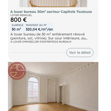
A louer bureau 30m² secteur Capitole Toulouse
LOYER MENSUEL
800 €
SURFACE
MONTANT AU M²
30 m²
320,04 €/m²/an
A louer bureau de 30 m² entièrement rénové
(peinture, sol, vitrine). Sur cour intérieure, au
calme, dans une rue perpendiculaire à la rue
A LOUER IMMOBILIER D'ENTREPRISE BUREAUX
Saint-Rome. Loyer 850 euros par mois charges
comprises Taxe foncière charge preneur Dépôt de
Voir le détail
garantie 2 mois de loyer HC Honoraires d'agence
2880 euros HT Prévoir frais de rédaction du bail
avocat environ 500 € HT