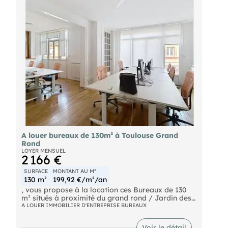
équipées de stores intérieurs. Ce local
professionnel, bien desservi par les transports en
commun, est idéalement situé dans un
environnement calme mais à proximités de tous
commerces et services, il est également proche
d'une clinique. d'autres biens sur
A louer bureaux de 130m² à Toulouse Grand
Rond
LOYER MENSUEL
2 166 €
SURFACE
MONTANT AU M²
130 m²
199,92 €/m²/an
, vous propose à la location ces Bureaux de 130
m² situés à proximité du grand rond / Jardin des
Plantes.
A LOUER IMMOBILIER D'ENTREPRISE BUREAUX
Bureaux fonctionnels et lumineux de 130 m² .
Voir le détail