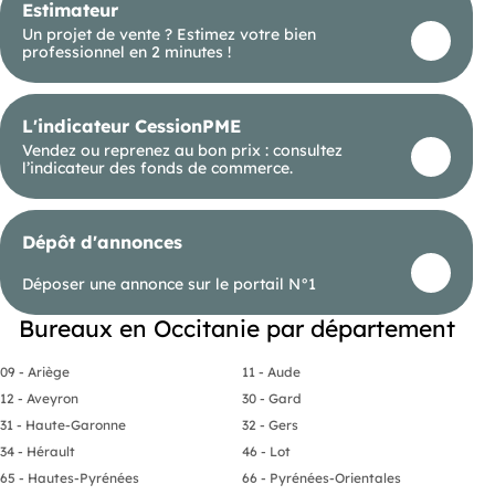
Estimateur
vidéosurveillance. Cet espace conviendra
parfaitement à une profession libérale, une
Un projet de vente ? Estimez votre bien
activité de conseil, un indépendant ou toute
professionnel en 2 minutes !
entreprise recherchant un bureau fonctionnel dans
un environnement propice au travail. Possibilité
d’intégrer un espace professionnel déjà occupé
par plusieurs activités, favorisant les échanges
L'indicateur CessionPME
tout en conservant l’indépendance de chacun.
Vendez ou reprenez au bon prix : consultez
Charges comprenant notamment l’entretien des
l’indicateur des fonds de commerce.
parties communes, l’eau et l’électricité selon
répartition de la surface occupée. Disponible à
partir du 1er septembre 2026. Information
d'affichage énergétique sur le bien associé à cette
Dépôt d'annonces
annonce : DPE NS indice et GES NS indice. Mlle(ID
64675), Agent Commercial mandataire .
Déposer une annonce sur le portail N°1
Bureaux en Occitanie par département
09 - Ariège
11 - Aude
12 - Aveyron
30 - Gard
31 - Haute-Garonne
32 - Gers
34 - Hérault
46 - Lot
65 - Hautes-Pyrénées
66 - Pyrénées-Orientales