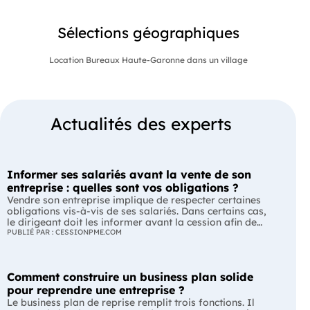
Sélections géographiques
Location Bureaux Haute-Garonne dans un village
Actualités des experts
Informer ses salariés avant la vente de son
entreprise : quelles sont vos obligations ?
Vendre son entreprise implique de respecter certaines
obligations vis-à-vis de ses salariés. Dans certains cas,
le dirigeant doit les informer avant la cession afin de
leur permettre, s'ils le souhaitent, de présenter une offre
PUBLIÉ PAR : CESSIONPME.COM
de reprise. Quelles entreprises sont concernées ? Quels
délais faut-il respecter ? Comment transmettre cette
information ? Voici ce que prévoit la réglementation.
Comment construire un business plan solide
L'essentiel Les entreprises de moins de 250 salariés sont
soumises, dans certains cas, à une obligation
pour reprendre une entreprise ?
d'information préalable des salariés. Cette obligation
Le business plan de reprise remplit trois fonctions. Il