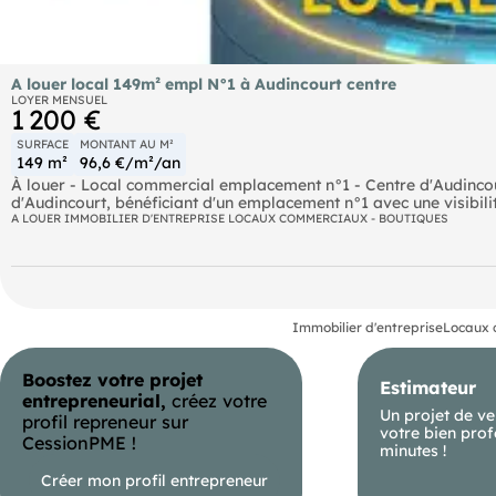
A louer local 149m² empl N°1 à Audincourt centre
LOYER MENSUEL
1 200 €
SURFACE
MONTANT AU M²
149 m²
96,6 €/m²/an
À louer - Local commercial emplacement n°1 - Centre d'Audincour
d'Audincourt, bénéficiant d'un emplacement n°1 avec une visibilit
rare, parfaitement adapté pour une activité de bureaux, une prof
A LOUER IMMOBILIER D'ENTREPRISE LOCAUX COMMERCIAUX - BOUTIQUES
Visibilité optimale depuis la route principale - Parking gratuit à
disponible immédiatement - Accès facile et environnement commer
400 Euros Une opportunité idéale pour implanter ou développer v
d'informations ou organiser une visite, contactez?nous.
Immobilier d'entreprise
Locaux 
Boostez votre projet
Estimateur
entrepreneurial,
créez votre
Un projet de ve
profil repreneur sur
votre bien prof
CessionPME !
minutes !
Créer mon profil entrepreneur