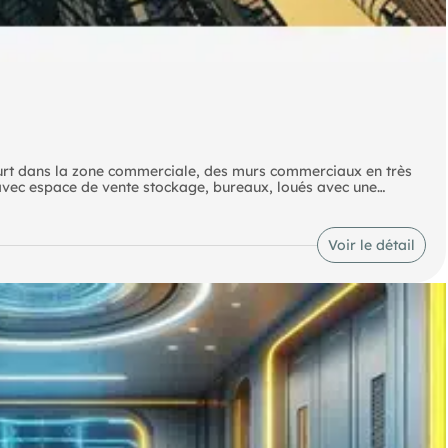
ourt dans la zone commerciale, des murs commerciaux en très
vec espace de vente stockage, bureaux, loués avec une
ibles à la location.
ement est de 10% rare sur le marché.
Voir le détail
onique.
du vendeur.
Les informations sur les risques auxquels ce bien est exposé sont disponibles sur le site Géorisques : georisques. gouv. fr.