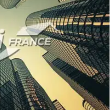
TVA, soit 48 999,6 € TTC
méro 792 478 299