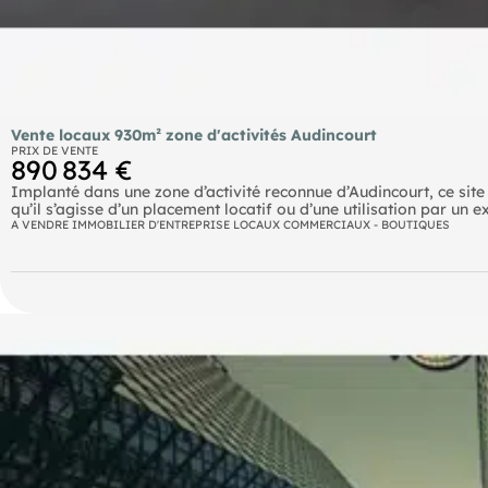
Vente locaux 930m² zone d'activités Audincourt
PRIX DE VENTE
890 834 €
Implanté dans une zone d’activité reconnue d’Audincourt, ce site
qu’il s’agisse d’un placement locatif ou d’une utilisation par un e
A VENDRE IMMOBILIER D'ENTREPRISE LOCAUX COMMERCIAUX - BOUTIQUES
930 m² de bâtiments. Les espaces sont organisés en plusieurs un
espaces d’exposition, ateliers, zones de stockage, bureaux ains
Une partie des locaux est déjà occupée par des locataires, assur
surfaces restent disponibles, laissant entrevoir des possibilités
Points forts :
Propriété indépendante sur son terrain
Revenus existants
Espaces modulables selon les projets
Accès et stationnement aisés
Adapté à un investisseur comme à un utilisateur final
Les éléments complets du dossier ainsi que les données financiè
Les informations sur les risques auxquels ce bien est exposé sont