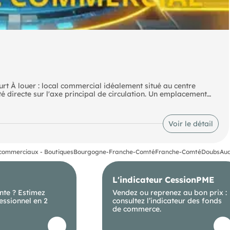
t À louer : local commercial idéalement situé au centre
é directe sur l'axe principal de circulation. Un emplacement
ession libérale ou un service de proximité. Caractéristiques : -
 proximité immédiate pour accueillir votre clientèle - Local
çant attractif Conditions de location : - Loyer annuel HT : 14
Voir le détail
otre activité dans un secteur recherché et fréquenté. Pour plus
commerciaux - Boutiques
Bourgogne-Franche-Comté
Franche-Comté
Doubs
Aud
L'indicateur CessionPME
nte ? Estimez
Vendez ou reprenez au bon prix :
essionnel en 2
consultez l’indicateur des fonds
de commerce.