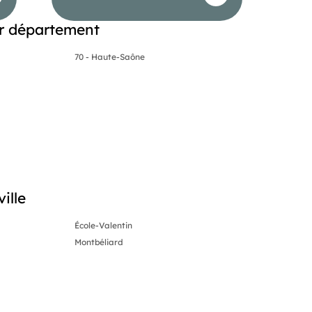
r département
70 - Haute-Saône
ille
École-Valentin
Montbéliard
0