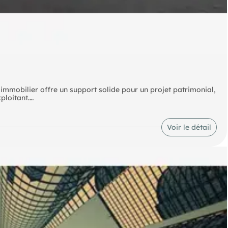
 immobilier offre un support solide pour un projet patrimonial,
xploitant.
ités destinées à des usages commerciaux et artisanaux :
i que des places de stationnement dédiées.
Voir le détail
ant un flux de loyers annuels proche de 76 800 € HT. D’autres
 d’optimisation, de transformation ou de création de valeur.
res pourront être transmis après un premier échange.
 disponibles sur le site Géorisques :