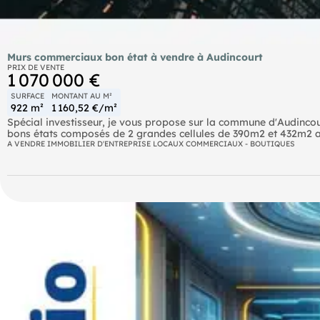
Murs commerciaux bon état à vendre à Audincourt
PRIX DE VENTE
1 070 000 €
SURFACE
MONTANT AU M²
922 m²
1 160,52 €/m²
Spécial investisseur, je vous propose sur la commune d'Audinc
bons états composés de 2 grandes cellules de 390m2 et 432m2 a
excellente rentabilité.
A VENDRE IMMOBILIER D'ENTREPRISE LOCAUX COMMERCIAUX - BOUTIQUES
Un espace composé de 3 bureaux, cuisine et sanitaire sont dispon
Les locaux ont été rénové et les locataires sont fiables, le rend
Un dossier complet pourra être transmis après 1er appel téléph
Votre prochaine affaire est ici. Les honoraires sont à la charge 
() Entrepreneur Individuel - Réf.930465