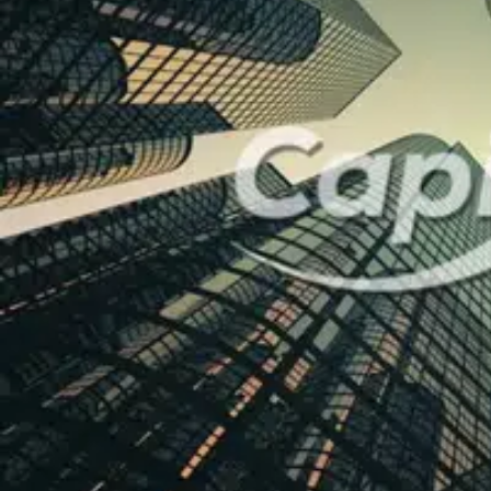
Prix de cession honoraires d’agence HT inclus : 890 834 €
Prix de cession hors honoraires d’agence : 850 001 €
Honoraires d'agence charge acquéreur : 40 833 € HT + 8 166,6 € 
, : ,
- EI
- Agent commercial immatriculé au RSAC de Belfort sous le nu