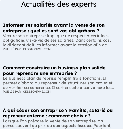
Actualités des experts
Informer ses salariés avant la vente de son
entreprise : quelles sont vos obligations ?
Vendre son entreprise implique de respecter certaines
obligations vis-à-vis de ses salariés. Dans certains cas,
le dirigeant doit les informer avant la cession afin de
leur permettre, s'ils le souhaitent, de présenter une offre
PUBLIÉ PAR : CESSIONPME.COM
de reprise. Quelles entreprises sont concernées ? Quels
délais faut-il respecter ? Comment transmettre cette
information ? Voici ce que prévoit la réglementation.
Comment construire un business plan solide
L'essentiel Les entreprises de moins de 250 salariés sont
soumises, dans certains cas, à une obligation
pour reprendre une entreprise ?
d'information préalable des salariés. Cette obligation
Le business plan de reprise remplit trois fonctions. Il
concerne la vente d'un fonds de commerce ou la cession
permet d'abord au repreneur de structurer son projet et
de la majorité des titres d'une société. Le délai
de vérifier sa cohérence. Il sert ensuite à convaincre les
d'information varie selon la taille de l'entreprise. Les
banques et les partenaires financiers de l'accompagner.
PUBLIÉ PAR : CESSIONPME.COM
salariés peuvent présenter une offre de reprise, mais ne
Enfin, il peut constituer un support de discussion avec le
peuvent pas empêcher la vente. Quelles entreprises sont
cédant en lui montrant que le projet de reprise est solide
concernées par l'obligation d'information des salariés ?
et réfléchi. L'essentiel Le business plan de reprise ne
L'obligation d'information concerne uniquement
À qui céder son entreprise ? Famille, salarié ou
consiste pas à reprendre les anciens comptes de
certaines entreprises et certaines opérations de cession.
l'entreprise. Il explique comment l'entreprise évoluera
repreneur externe : comment choisir ?
Vous êtes concerné si : votre entreprise emploie moins
après le changement de dirigeant. C'est un document
Lorsque l'on prépare la vente de son entreprise, on
de 250 salariés ; vous vendez votre fonds de commerce
indispensable pour structurer votre projet et convaincre
pense souvent au prix ou aux aspects fiscaux. Pourtant,
ou plus de 50 % des parts sociales ou des actions de