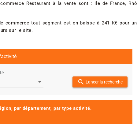
 commerce Restaurant à la vente sont : Ile de France, Rhô
 de commerce tout segment est en baisse à 241 K€ pour une
rs sur le site.
activité
ité
search
Lancer la recherche
égion, par département, par type activité.