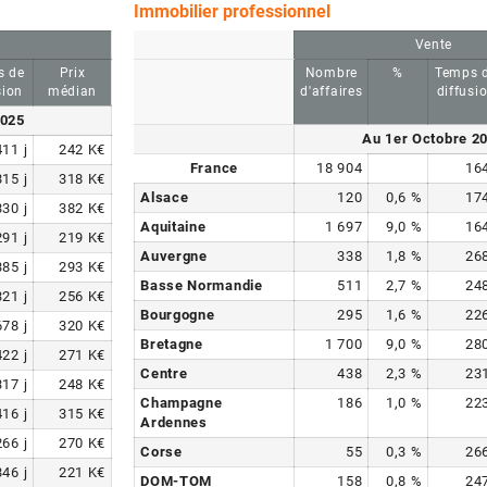
Immobilier professionnel
Vente
s de
Prix
Nombre
%
Temps 
sion
médian
d'affaires
diffusi
2025
Au 1er Octobre 2
411
j
242
K€
France
18 904
16
315
j
318
K€
Alsace
120
0,6
%
17
330
j
382
K€
Aquitaine
1 697
9,0
%
16
291
j
219
K€
Auvergne
338
1,8
%
26
385
j
293
K€
Basse Normandie
511
2,7
%
24
321
j
256
K€
Bourgogne
295
1,6
%
22
678
j
320
K€
Bretagne
1 700
9,0
%
28
422
j
271
K€
Centre
438
2,3
%
23
317
j
248
K€
Champagne
186
1,0
%
22
416
j
315
K€
Ardennes
266
j
270
K€
Corse
55
0,3
%
26
346
j
221
K€
DOM-TOM
158
0,8
%
24