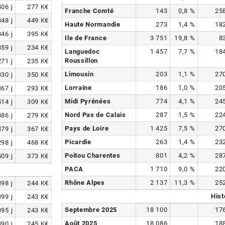
406
j
277
K€
Franche Comté
143
0,8
%
25
348
j
449
K€
Haute Normandie
273
1,4
%
18
346
j
395
K€
Ile de France
3 751
19,8
%
8
359
j
234
K€
Languedoc
1 457
7,7
%
18
Roussillon
271
j
235
K€
Limousin
203
1,1
%
27
330
j
350
K€
Lorraine
186
1,0
%
20
367
j
293
K€
Midi Pyrénées
774
4,1
%
24
514
j
309
K€
Nord Pas de Calais
287
1,5
%
22
486
j
279
K€
Pays de Loire
1 425
7,5
%
27
379
j
367
K€
Picardie
263
1,4
%
23
298
j
468
K€
Poitou Charentes
801
4,2
%
28
509
j
373
K€
PACA
1 710
9,0
%
22
Rhône Alpes
2 137
11,3
%
25
398
j
244
K€
Hist
399
j
243
K€
Septembre 2025
18 100
17
395
j
243
K€
Août 2025
18 086
18
390
j
245
K€