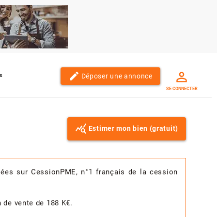
edit
Déposer une annonce
s
SE CONNECTER
Estimer mon bien (gratuit)
usées sur CessionPME, n°1 français de la cession
n de vente de 188 K€.