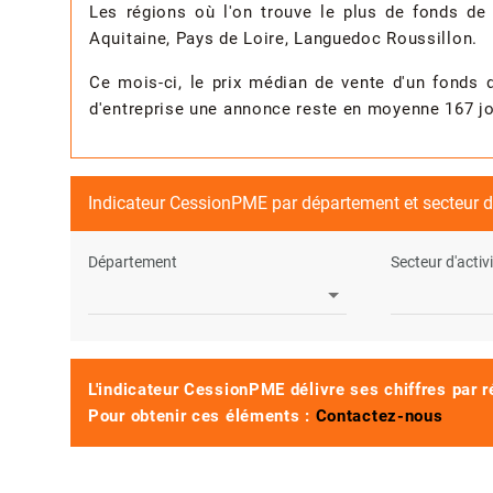
Les régions où l'on trouve le plus de fonds de
Aquitaine, Pays de Loire, Languedoc Roussillon.
Ce mois-ci, le prix médian de vente d'un fonds
d'entreprise une annonce reste en moyenne 167 jou
Indicateur CessionPME par département et secteur d'
Département
Secteur d'activ
L'indicateur CessionPME délivre ses chiffres par r
Pour obtenir ces éléments :
Contactez-nous