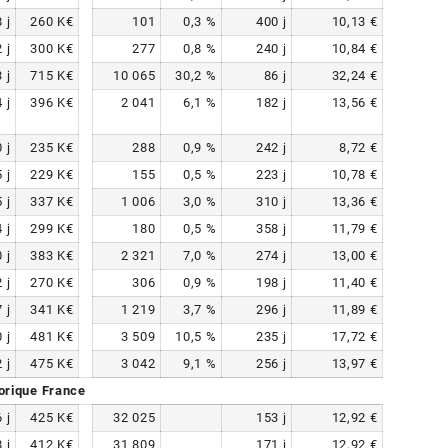
8
j
260
K€
101
0,3
%
400
j
10,13
€
2
j
300
K€
277
0,8
%
240
j
10,84
€
3
j
715
K€
10 065
30,2
%
86
j
32,24
€
4
j
396
K€
2 041
6,1
%
182
j
13,56
€
0
j
235
K€
288
0,9
%
242
j
8,72
€
5
j
229
K€
155
0,5
%
223
j
10,78
€
5
j
337
K€
1 006
3,0
%
310
j
13,36
€
4
j
299
K€
180
0,5
%
358
j
11,79
€
0
j
383
K€
2 321
7,0
%
274
j
13,00
€
2
j
270
K€
306
0,9
%
198
j
11,40
€
7
j
341
K€
1 219
3,7
%
296
j
11,89
€
0
j
481
K€
3 509
10,5
%
235
j
17,72
€
2
j
475
K€
3 042
9,1
%
256
j
13,97
€
orique France
6
j
425
K€
32 025
153
j
12,92
€
8
j
412
K€
31 809
171
j
12,92
€