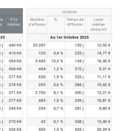
Location
de
Prix
Nombre
%
Temps de
Loyer
on
médian
d'affaires
diffusion
médian
/mois/m²
025
Au 1er Octobre 2025
4
j
440
K€
33 287
135
j
12,92
€
4
j
410
K€
125
0,4
%
225
j
14,77
€
4
j
394
K€
3 443
10,3
%
134
j
16,40
€
8
j
300
K€
404
1,2
%
272
j
9,21
€
8
j
271
K€
626
1,9
%
323
j
11,11
€
6
j
274
K€
209
0,6
%
284
j
10,42
€
0
j
371
K€
2 700
8,1
%
300
j
13,21
€
1
j
277
K€
485
1,5
%
239
j
10,81
€
3
j
245
K€
234
0,7
%
281
j
8,80
€
6
j
270
K€
42
0,1
%
358
j
13,40
€
7
j
326
K€
509
1,5
%
265
j
20,29
€