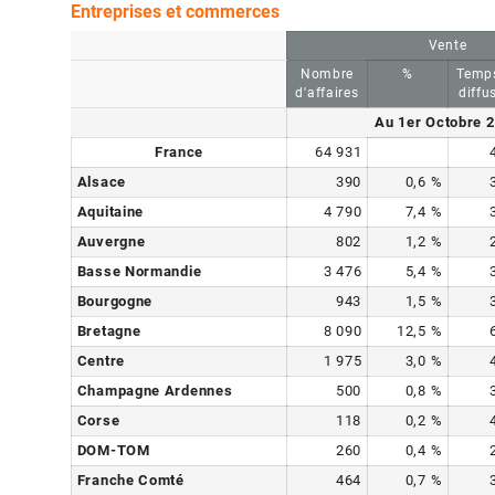
Entreprises et commerces
Vente
Nombre
%
Temp
d'affaires
diffu
Au 1er Octobre 
France
64 931
Alsace
390
0,6
%
Aquitaine
4 790
7,4
%
Auvergne
802
1,2
%
Basse Normandie
3 476
5,4
%
Bourgogne
943
1,5
%
Bretagne
8 090
12,5
%
Centre
1 975
3,0
%
Champagne Ardennes
500
0,8
%
Corse
118
0,2
%
DOM-TOM
260
0,4
%
Franche Comté
464
0,7
%