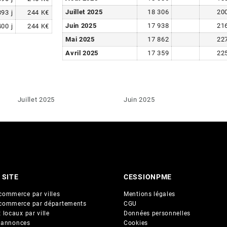
Juillet 2025
18 306
20
393
j
244
K€
Juin 2025
17 938
21
400
j
244
K€
Mai 2025
17 862
22
Avril 2025
17 359
22
Juillet 2025
Juin 2025
 SITE
CESSIONPME
commerce par villes
Mentions légales
commerce par départements
CGU
 locaux par ville
Données personnelles
 annonces
Cookies