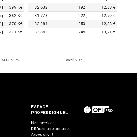
0
j
399
K€
32 632
192
j
12,88
€
6
j
382
K€
31 778
222
j
12,79
€
7
j
370
K€
32 284
250
j
12,88
€
5
j
371
K€
32 362
245
j
13,21
€
Mai 2025
Avril 2025
ESPACE
PROFESSIONNEL
Nos services
Diffuser une annonce
Accès client