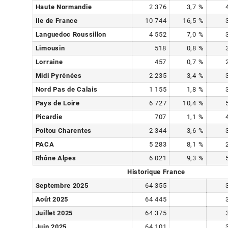
Haute Normandie
2 376
3,7
%
Ile de France
10 744
16,5
%
Languedoc Roussillon
4 552
7,0
%
Limousin
518
0,8
%
Lorraine
457
0,7
%
Midi Pyrénées
2 235
3,4
%
Nord Pas de Calais
1 155
1,8
%
Pays de Loire
6 727
10,4
%
Picardie
707
1,1
%
Poitou Charentes
2 344
3,6
%
PACA
5 283
8,1
%
Rhône Alpes
6 021
9,3
%
Historique France
Septembre 2025
64 355
Août 2025
64 445
Juillet 2025
64 375
Juin 2025
64 101