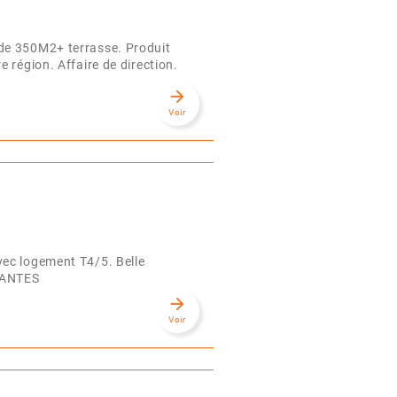
de 350M2+ terrasse. Produit
 région. Affaire de direction.
arrow_forward
Voir
vec logement T4/5. Belle
 NANTES
arrow_forward
Voir