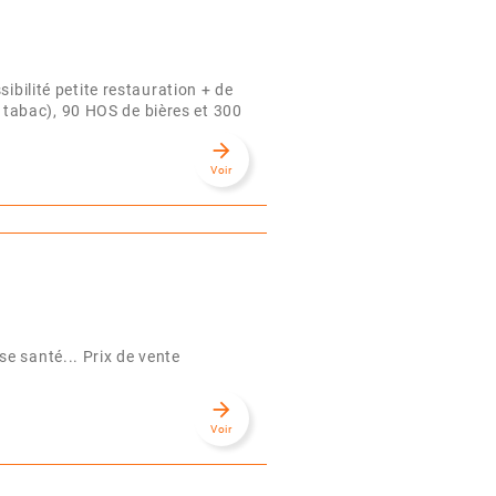
lité petite restauration + de
tabac), 90 HOS de bières et 300
arrow_forward
Voir
e santé... Prix de vente
arrow_forward
Voir