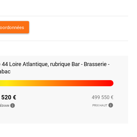
coordonnées
4 Loire Atlantique, rubrique Bar - Brasserie -
abac
 520 €
499 550 €
info
info
PRIX HAUT
MÉDIAN