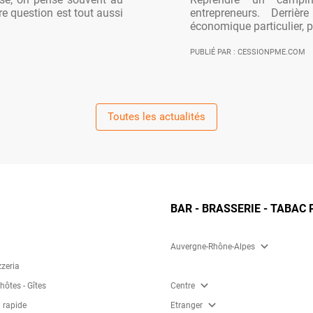
re question est tout aussi
entrepreneurs. Derriè
économique particulier, po
PUBLIÉ PAR : CESSIONPME.COM
Toutes les actualités
BAR - BRASSERIE - TABAC 
expand_more
Auvergne-Rhône-Alpes
zzeria
expand_more
ôtes - Gîtes
Centre
expand_more
 rapide
Etranger