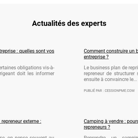
Actualités des experts
reprise : quelles sont vos
Comment construire un b
entreprise ?
rtaines obligations vis-à-
Le business plan de repri
rigeant doit les informer
repreneur de structurer 
ensuite à convaincre le...
PUBLIÉ PAR : CESSIONPME.COM
 repreneur externe :
Camping à vendre : pourqu
repreneurs ?
ise, on pense souvent au
Reprendre un campi