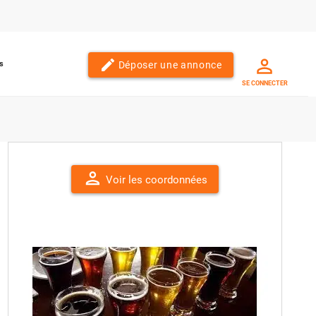
edit
Déposer une annonce
s
SE CONNECTER
person
Voir les coordonnées