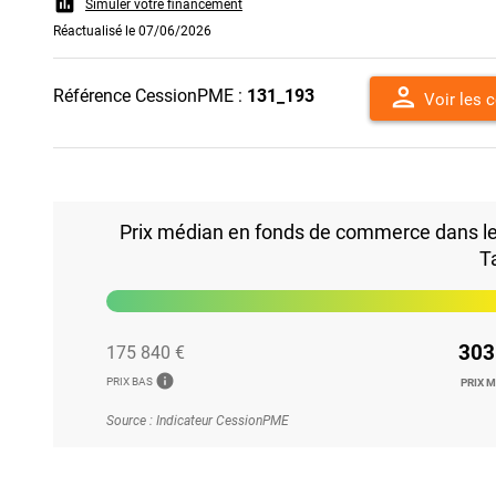
assessment
Simuler votre financement
Réactualisé le 07/06/2026
person
Référence CessionPME :
131_193
Voir les 
Prix médian en fonds de commerce dans le 4
T
303
175 840 €
info
PRIX BAS
PRIX 
Source : Indicateur CessionPME