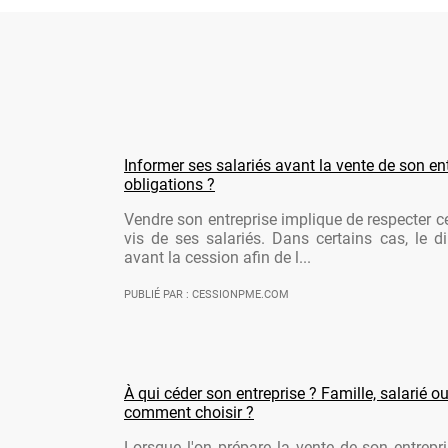
Informer ses salariés avant la vente de son ent
obligations ?
Vendre son entreprise implique de respecter ce
vis de ses salariés. Dans certains cas, le di
avant la cession afin de l...
PUBLIÉ PAR : CESSIONPME.COM
À qui céder son entreprise ? Famille, salarié ou
comment choisir ?
Lorsque l'on prépare la vente de son entrepr