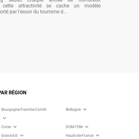
re cette attractivité se cache un modèle
rté par l'essor du tourisme d...
PAR RÉGION
expand_more
Bourgogne-Franche-Comté
Bretagne
expand_more
expand_more
expand_more
Corse
DOM-TOM
expand_more
expand_more
Grand-Est
Hauts-de-France