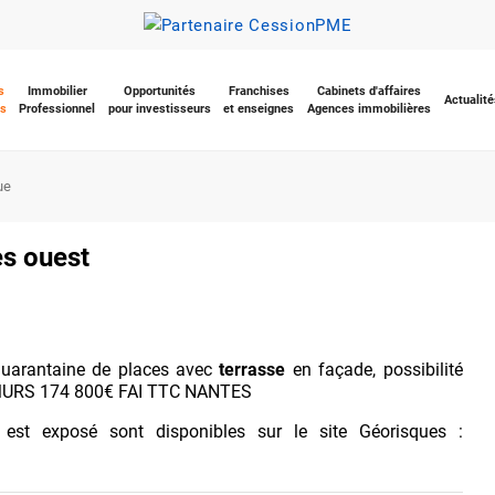
s
Immobilier
Opportunités
Franchises
Cabinets d'affaires
Actualité
s
Professionnel
pour investisseurs
et enseignes
Agences immobilières
ue
es ouest
arantaine de places avec
terrasse
en façade, possibilité
 MURS 174 800€ FAI TTC NANTES
 est exposé sont disponibles sur le site Géorisques :