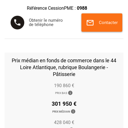
Référence CessionPME :
0988
Obtenir le numéro
phone
mail
Contacter
de téléphone
Prix médian en fonds de commerce dans le 44
Loire Atlantique, rubrique Boulangerie -
Pâtisserie
190 860 €
info
PRIX BAS
301 950 €
info
PRIX MÉDIAN
428 040 €