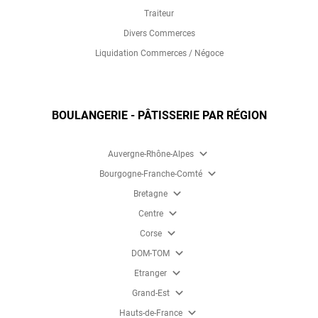
Traiteur
Divers Commerces
Liquidation Commerces / Négoce
BOULANGERIE - PÂTISSERIE PAR RÉGION
expand_more
Auvergne-Rhône-Alpes
expand_more
Bourgogne-Franche-Comté
expand_more
Bretagne
expand_more
Centre
expand_more
Corse
expand_more
DOM-TOM
expand_more
Etranger
expand_more
Grand-Est
expand_more
Hauts-de-France