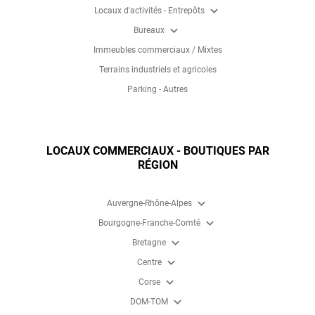
expand_more
Locaux d'activités - Entrepôts
expand_more
Bureaux
Immeubles commerciaux / Mixtes
Terrains industriels et agricoles
Parking - Autres
LOCAUX COMMERCIAUX - BOUTIQUES PAR
RÉGION
expand_more
Auvergne-Rhône-Alpes
expand_more
Bourgogne-Franche-Comté
expand_more
Bretagne
expand_more
Centre
expand_more
Corse
expand_more
DOM-TOM