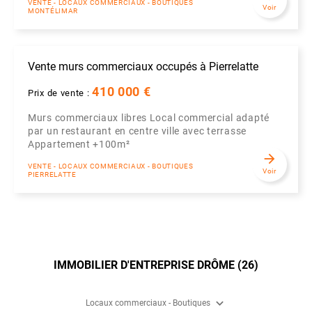
VENTE - LOCAUX COMMERCIAUX - BOUTIQUES
Voir
MONTÉLIMAR
Vente murs commerciaux occupés à Pierrelatte
410 000 €
Prix de vente :
Murs commerciaux libres Local commercial adapté
par un restaurant en centre ville avec terrasse
Appartement +100m²
arrow_forward
VENTE - LOCAUX COMMERCIAUX - BOUTIQUES
Voir
PIERRELATTE
IMMOBILIER D'ENTREPRISE DRÔME (26)
expand_more
Locaux commerciaux - Boutiques