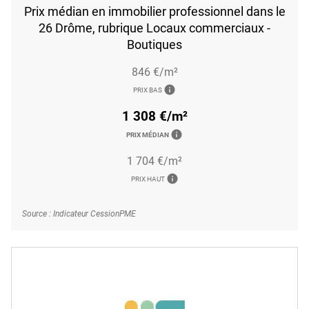
Prix médian en immobilier professionnel dans le
26 Drôme, rubrique Locaux commerciaux -
Boutiques
846 €/m²
info
PRIX BAS
1 308 €/m²
info
PRIX MÉDIAN
1 704 €/m²
info
PRIX HAUT
Source : Indicateur CessionPME