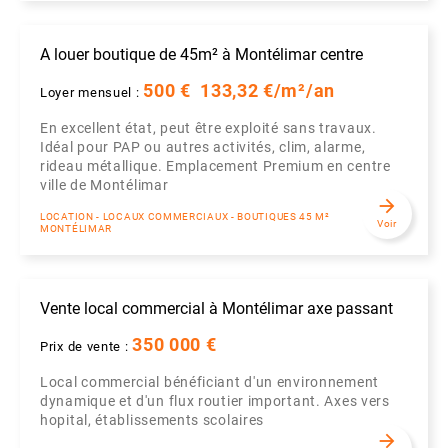
A louer boutique de 45m² à Montélimar centre
500 €
133,32 €/m²/an
Loyer mensuel :
En excellent état, peut être exploité sans travaux.
Idéal pour PAP ou autres activités, clim, alarme,
rideau métallique. Emplacement Premium en centre
ville de Montélimar
arrow_forward
LOCATION - LOCAUX COMMERCIAUX - BOUTIQUES 45 M²
Voir
MONTÉLIMAR
Vente local commercial à Montélimar axe passant
350 000 €
Prix de vente :
Local commercial bénéficiant d'un environnement
dynamique et d'un flux routier important. Axes vers
hopital, établissements scolaires
arrow_forward