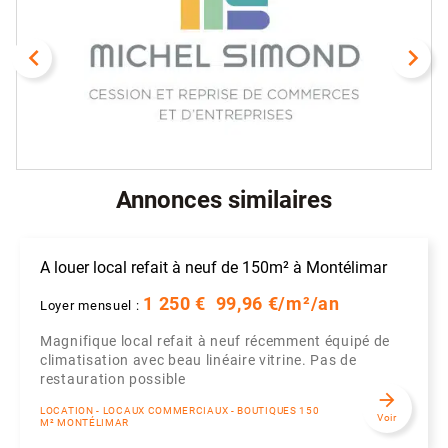
navigate_before
navigate_next
Annonces similaires
A louer local refait à neuf de 150m² à Montélimar
1 250 €
99,96 €/m²/an
Loyer mensuel :
Magnifique local refait à neuf récemment équipé de
climatisation avec beau linéaire vitrine. Pas de
restauration possible
arrow_forward
LOCATION - LOCAUX COMMERCIAUX - BOUTIQUES 150
Voir
M² MONTÉLIMAR