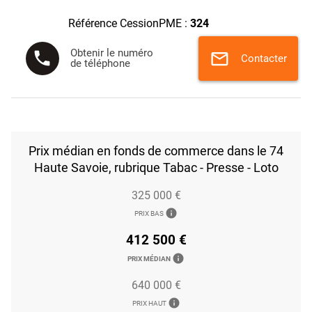
Référence CessionPME :
324
Obtenir le numéro
phone
mail
Contacter
de téléphone
Prix médian en fonds de commerce dans le 74
Haute Savoie, rubrique Tabac - Presse - Loto
325 000 €
info
PRIX BAS
412 500 €
info
PRIX MÉDIAN
640 000 €
info
PRIX HAUT