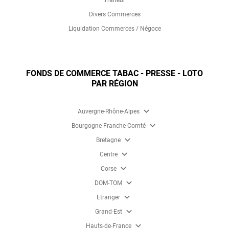
Divers Commerces
Liquidation Commerces / Négoce
FONDS DE COMMERCE TABAC - PRESSE - LOTO
PAR RÉGION
expand_more
Auvergne-Rhône-Alpes
expand_more
Bourgogne-Franche-Comté
expand_more
Bretagne
expand_more
Centre
expand_more
Corse
expand_more
DOM-TOM
expand_more
Etranger
expand_more
Grand-Est
expand_more
Hauts-de-France