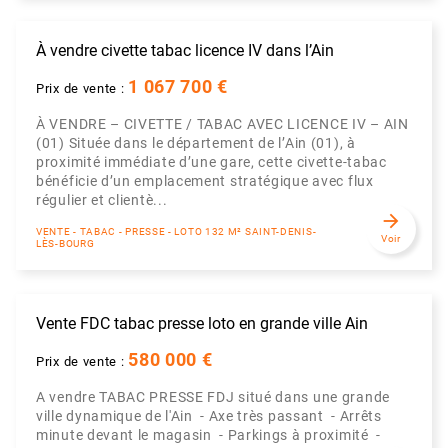
À vendre civette tabac licence IV dans l’Ain
1 067 700 €
Prix de vente :
À VENDRE – CIVETTE / TABAC AVEC LICENCE IV – AIN
(01) Située dans le département de l’Ain (01), à
proximité immédiate d’une gare, cette civette-tabac
bénéficie d’un emplacement stratégique avec flux
régulier et clientè...
arrow_forward
VENTE - TABAC - PRESSE - LOTO 132 M² SAINT-DENIS-
Voir
LÈS-BOURG
Vente FDC tabac presse loto en grande ville Ain
580 000 €
Prix de vente :
A vendre TABAC PRESSE FDJ situé dans une grande
ville dynamique de l'Ain - Axe très passant - Arrêts
minute devant le magasin - Parkings à proximité -