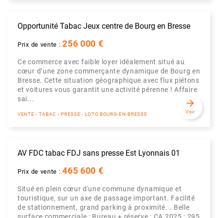
Opportunité Tabac Jeux centre de Bourg en Bresse
256 000 €
Prix de vente :
Ce commerce avec faible loyer idéalement situé au
cœur d’une zone commerçante dynamique de Bourg en
Bresse. Cette situation géographique avec flux piétons
et voitures vous garantit une activité pérenne ! Affaire
sai...
arrow_forward
Voir
VENTE - TABAC - PRESSE - LOTO BOURG-EN-BRESSE
AV FDC tabac FDJ sans presse Est Lyonnais 01
465 600 €
Prix de vente :
Situé en plein cœur d'une commune dynamique et
touristique, sur un axe de passage important. Facilité
de stationnement, grand parking à proximité. . Belle
surface commerciale : Bureau + réserve : CA 2025 : 295