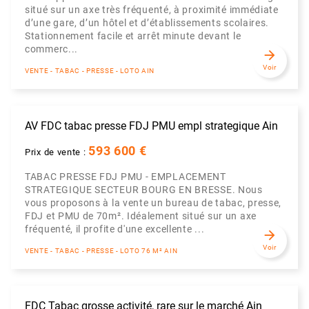
situé sur un axe très fréquenté, à proximité immédiate
d’une gare, d’un hôtel et d’établissements scolaires.
Stationnement facile et arrêt minute devant le
commerc...
arrow_forward
Voir
VENTE - TABAC - PRESSE - LOTO AIN
AV FDC tabac presse FDJ PMU empl strategique Ain
593 600 €
Prix de vente :
TABAC PRESSE FDJ PMU - EMPLACEMENT
STRATEGIQUE SECTEUR BOURG EN BRESSE. Nous
vous proposons à la vente un bureau de tabac, presse,
FDJ et PMU de 70m². Idéalement situé sur un axe
fréquenté, il profite d'une excellente ...
arrow_forward
Voir
VENTE - TABAC - PRESSE - LOTO 76 M² AIN
FDC Tabac grosse activité, rare sur le marché Ain