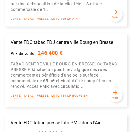
parking à disposition de la clientèle. . Surface
commerciale de 1...
arrow_forward
Voir
VENTE - TABAC - PRESSE - LOTO 180 M² AIN
Vente FDC tabac FDJ centre ville Bourg en Bresse
246 400 €
Prix de vente :
TABAC CENTRE VILLE BOURG EN BRESSE. Ce TABAC
PRESSE FDJ situé au point névralgique des rues
commerçantes bénéficie d'une belle surface
commerciale de 65 m² et vient d'être complètement
rénové. Accès PMR avec circulatio...
arrow_forward
VENTE - TABAC - PRESSE - LOTO 134 M² BOURG EN
Voir
BRESSE
Vente FDC tabac presse loto PMU dans l'Ain