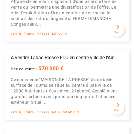
Affaire clé en main, disposant d'une belle surface de
vente qui permettra une diversification de l'offre. Le
ode d'exploitation offre un confort de vie selon le
souhait des futurs dirigeants. FERME DIMANCHE
Congés deux...
arrow_forward
Voir
VENTE - TABAC - PRESSE - LOTO AIN
A vendre Tabac Presse FDJ en centre ville de l'Ain
570 000 €
Prix de vente :
Ce commerce "MAISON DE LA PRESSE" d'une belle
surface de 100m2 se situe au centre d'une ville de
12000 habitants.( Seulement 2 tabacs) Accolé à une
grande surface avec grand parking gratuit et accès
extérieur. Situé ...
arrow_forward
Voir
VENTE - TABAC - PRESSE - LOTO 100 M² AIN