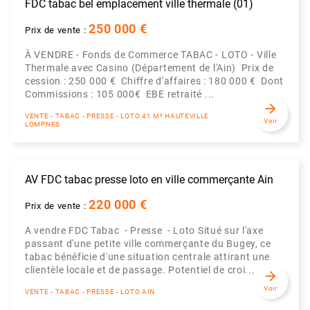
FDC tabac bel emplacement ville thermale (01)
250 000 €
Prix de vente :
À VENDRE - Fonds de Commerce TABAC - LOTO - Ville
Thermale avec Casino (Département de l'Ain) Prix de
cession : 250 000 € Chiffre d'affaires : 180 000 € Dont
Commissions : 105 000€ EBE retraité ...
arrow_forward
VENTE - TABAC - PRESSE - LOTO 41 M² HAUTEVILLE
Voir
LOMPNES
AV FDC tabac presse loto en ville commerçante Ain
220 000 €
Prix de vente :
A vendre FDC Tabac - Presse - Loto Situé sur l'axe
passant d'une petite ville commerçante du Bugey, ce
tabac bénéficie d'une situation centrale attirant une
clientèle locale et de passage. Potentiel de croi...
arrow_forward
Voir
VENTE - TABAC - PRESSE - LOTO AIN