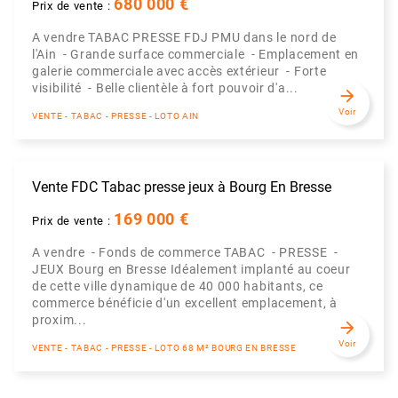
680 000 €
Prix de vente :
A vendre TABAC PRESSE FDJ PMU dans le nord de
l'Ain - Grande surface commerciale - Emplacement en
galerie commerciale avec accès extérieur - Forte
visibilité - Belle clientèle à fort pouvoir d'a...
arrow_forward
Voir
VENTE - TABAC - PRESSE - LOTO AIN
Vente FDC Tabac presse jeux à Bourg En Bresse
169 000 €
Prix de vente :
A vendre - Fonds de commerce TABAC - PRESSE -
JEUX Bourg en Bresse Idéalement implanté au coeur
de cette ville dynamique de 40 000 habitants, ce
commerce bénéficie d'un excellent emplacement, à
proxim...
arrow_forward
Voir
VENTE - TABAC - PRESSE - LOTO 68 M² BOURG EN BRESSE