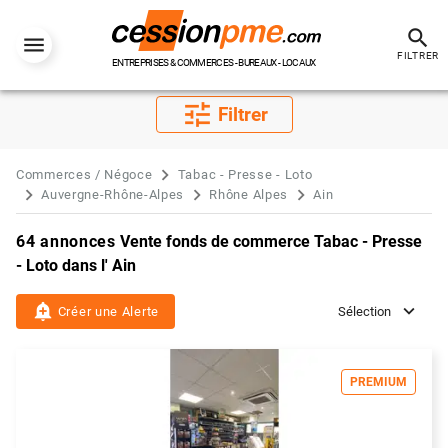
search
FILTRER
ENTREPRISES & COMMERCES - BUREAUX - LOCAUX
tune
Filtrer
Commerces / Négoce
Tabac - Presse - Loto
Auvergne-Rhône-Alpes
Rhône Alpes
Ain
64 annonces
Vente fonds de commerce Tabac - Presse
- Loto dans l' Ain
add_alert
Créer une Alerte
Sélection
PREMIUM