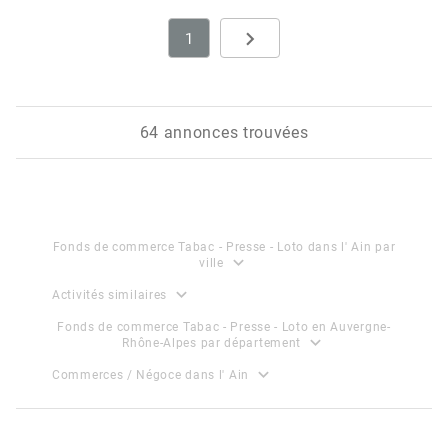
navigate_next
1
Next
64 annonces trouvées
Fonds de commerce Tabac - Presse - Loto dans l' Ain par
expand_more
ville
expand_more
Activités similaires
Fonds de commerce Tabac - Presse - Loto en Auvergne-
expand_more
Rhône-Alpes par département
expand_more
Commerces / Négoce dans l' Ain