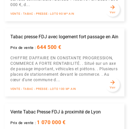
000 €, d...
arrow_forward
Voir
VENTE - TABAC - PRESSE - LOTO 90 M² AIN
Tabac presse FDJ avec logement fort passage en Ain
644 500 €
Prix de vente :
CHIFFRE D'AFFAIRE EN CONSTANTE PROGRESSION,
COMMERCE A FORTE RENTABILITÉ. . Situé sur un axe
de passage important, véhicules et piétons. . Plusieurs
places de stationnement devant le commerce. . Au
cœur d'une commune d...
arrow_forward
Voir
VENTE - TABAC - PRESSE - LOTO 100 M² AIN
Vente Tabac Presse FDJ à proximité de Lyon
1 070 000 €
Prix de vente :