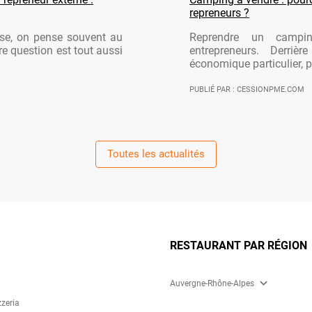
repreneurs ?
ise, on pense souvent au
Reprendre un campi
re question est tout aussi
entrepreneurs. Derriè
économique particulier, po
PUBLIÉ PAR : CESSIONPME.COM
Toutes les actualités
RESTAURANT PAR RÉGION
expand_more
Auvergne-Rhône-Alpes
zzeria