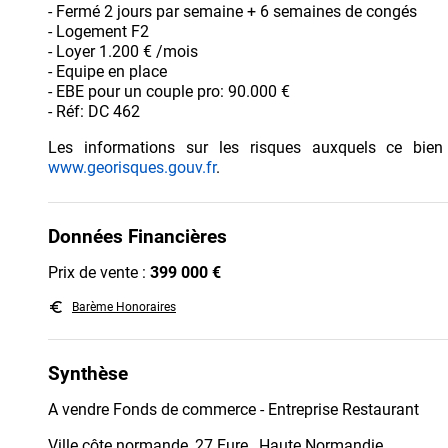
- Fermé 2 jours par semaine + 6 semaines de congés
- Logement F2
- Loyer 1.200 € /mois
- Equipe en place
- EBE pour un couple pro: 90.000 €
- Réf: DC 462
Les informations sur les risques auxquels ce bien
www.georisques.gouv.fr
.
Données Financières
Prix de vente :
399 000 €
euro_symbol
Barème Honoraires
Synthèse
A vendre Fonds de commerce - Entreprise Restaurant
Ville côte normande, 27 Eure , Haute Normandie