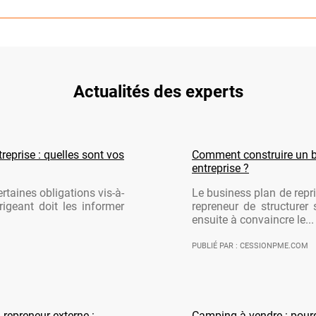
Actualités des experts
reprise : quelles sont vos
Comment construire un b
entreprise ?
rtaines obligations vis-à-
Le business plan de repri
rigeant doit les informer
repreneur de structurer 
ensuite à convaincre le...
PUBLIÉ PAR : CESSIONPME.COM
 repreneur externe :
Camping à vendre : pourqu