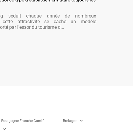
ng séduit chaque année de nombreux
re cette attractivité se cache un modèle
rté par l'essor du tourisme d...
expand_more
Bourgogne-Franche-Comté
Bretagne
expand_more