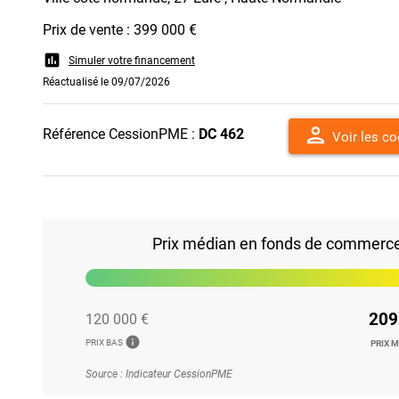
Prix de vente : 399 000 €
assessment
Simuler votre financement
Réactualisé le 09/07/2026
person
Référence CessionPME :
DC 462
Voir les c
Prix médian en fonds de commerce 
209
120 000 €
info
PRIX BAS
PRIX 
Source : Indicateur CessionPME