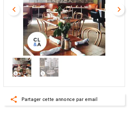
navigate_before
navigate_next
share
Partager cette annonce par email