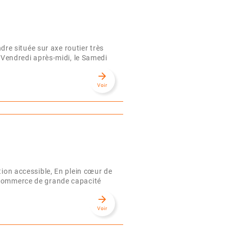
e située sur axe routier très
 Vendredi après-midi, le Samedi
arrow_forward
Voir
tion accessible, En plein cœur de
e commerce de grande capacité
arrow_forward
Voir