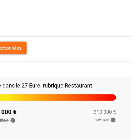
oordonnées
dans le 27 Eure, rubrique Restaurant
 000 €
310 000 €
info
info
PRIX HAUT
MÉDIAN