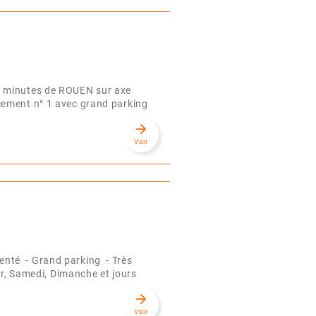
0 minutes de ROUEN sur axe
ement n° 1 avec grand parking
arrow_forward
Voir
nté - Grand parking - Très
ir, Samedi, Dimanche et jours
arrow_forward
Voir