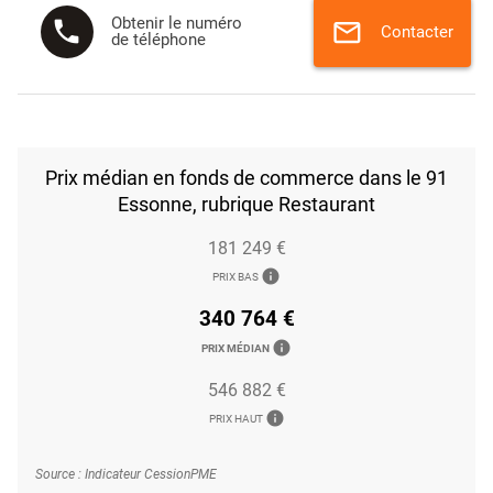
Obtenir le numéro
phone
mail
Contacter
de téléphone
Prix médian en fonds de commerce dans le 91
Essonne, rubrique Restaurant
181 249 €
info
PRIX BAS
340 764 €
info
PRIX MÉDIAN
546 882 €
info
PRIX HAUT
Source : Indicateur CessionPME