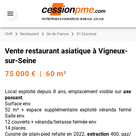
ENTREPRISES & COMMERCES - BUREAUX - LOCAUX
CHR
Restaurant
Ile de France
91 Essonne
Vente restaurant asiatique à Vigneux-
sur-Seine
75 000 € | 60 m²
Local exploité depuis 8 ans, emplacement visible sur
axe
passant
.
Surface env.
52 m² + espace supplémentaire exploité véranda fermé
Salle env.
12 couverts + véranda/terrasse fermée env.
14 places.
Cuisine de plain-pied refaite en 2022,
extraction
400, gaz/