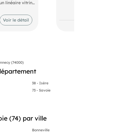
n linéaire vitrine
que est assuré
vent à 146,47 €
Voir le détail
nnecy (74000)
département
38 - Isère
73 - Savoie
e (74) par ville
Bonneville