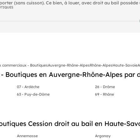
rter (sans cuisson). Ce bien, à louer, avec droit au bail possède u
erces, restaurants, services et résidentiel. Le Chauffage électri
UTIQUES
 (2025) de 21898,20 euros HT et HC. Les Charges mensuelles s'élè
x commerciaux - Boutiques
Auvergne-Rhône-Alpes
Rhône-Alpes
Haute-Savoie
A
- Boutiques en Auvergne-Rhône-Alpes par 
07 - Ardèche
26 - Drôme
63 - Puy-de-Dôme
69 - Rhône
tiques Cession droit au bail en Haute-Savoi
Annemasse
Argonay