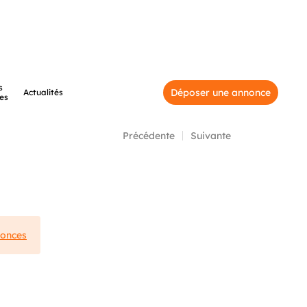
s
Déposer une annonce
Actualités
es
Précédente
Suivante
nonces