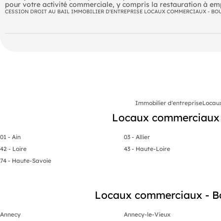
pour votre activité commerciale, y compris la restauration à empo
de plus de 5 m. L'environnement est idéal avec de nombreux comm
CESSION DROIT AU BAIL IMMOBILIER D'ENTREPRISE LOCAUX COMMERCIAUX - BO
par des convecteurs. Bail commercial 9 ans avec un loyer annuel
pour l'année 2025. Le DPE est en cours de réalisation.
Immobilier d'entreprise
Locau
Locaux commerciaux 
01 - Ain
03 - Allier
42 - Loire
43 - Haute-Loire
74 - Haute-Savoie
Locaux commerciaux - Bou
Annecy
Annecy-le-Vieux