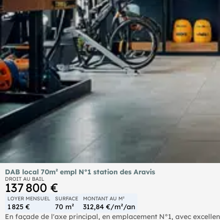
DAB local 70m² empl N°1 station des Aravis
DROIT AU BAIL
137 800 €
LOYER MENSUEL
SURFACE
MONTANT AU M²
1 825 €
70 m²
312,84 €/m²/an
En façade de l'axe principal, en emplacement N°1, avec excellent 