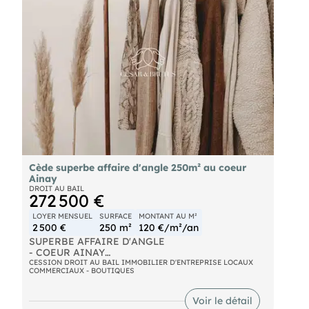
Agent commercial (Entreprise individuelle)
RSAC 69012023
Cède superbe affaire d'angle 250m² au coeur
Ainay
DROIT AU BAIL
272 500 €
LOYER MENSUEL
SURFACE
MONTANT AU M²
2 500 €
250 m²
120 €/m²/an
SUPERBE AFFAIRE D'ANGLE
- COEUR AINAY
- CAVES EN PIERRES VOUTÉES
CESSION DROIT AU BAIL IMMOBILIER D'ENTREPRISE LOCAUX
COMMERCIAUX - BOUTIQUES
Située au cœur du secteur très prisé de Bellecour-
Ainay, cette boutique bénéficie d'un emplacement
d'angle stratégique, offrant une visibilité
Voir le détail
commerciale exceptionnelle et un flux piétonnier