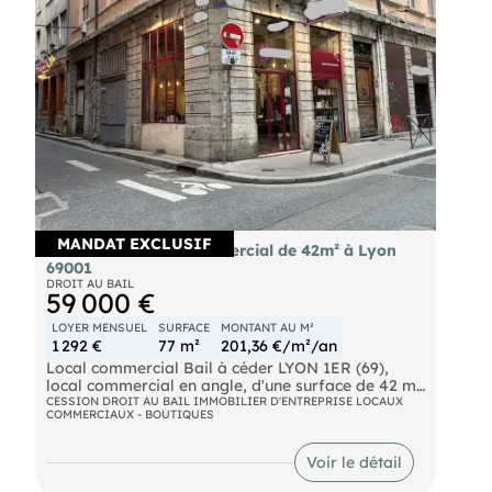
Loyer cohérent au regard de la qualité de
l’emplacement et du secteur.
Agent commercial (Entreprise individuelle)
RSAC 69 02228
MANDAT EXCLUSIF
Bail à céder local commercial de 42m² à Lyon
69001
DROIT AU BAIL
59 000 €
LOYER MENSUEL
SURFACE
MONTANT AU M²
1 292 €
77 m²
201,36 €/m²/an
Local commercial Bail à céder LYON 1ER (69),
local commercial en angle, d'une surface de 42 m²
et un sous-sol utile de 35 m²
CESSION DROIT AU BAIL IMMOBILIER D'ENTREPRISE LOCAUX
COMMERCIAUX - BOUTIQUES
Magnifique local commercial d'angle, avec du
cachet, très belle hauteur sous plafond, murs en
pierres, poutres apparentes (esprit canuts)....
Voir le détail
emplacement N°1 et beau linéaire de vitrine.
Idéal tout commerce sauf restauration.