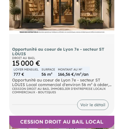
Réf.964585
Opportunité au coeur de Lyon 7e - secteur ST
LOUIS
DROIT AU BAIL
15 000 €
LOYER MENSUEL
SURFACE
MONTANT AU M²
777 €
56 m²
166,56 €/m²/an
Opportunité au coeur de Lyon 7e - secteur ST
LOUIS Local commercial d'environ 56 m² à céder,
idéalement situé dans le secteur prisé de la place
CESSION DROIT AU BAIL IMMOBILIER D'ENTREPRISE LOCAUX
COMMERCIAUX - BOUTIQUES
Saint-Louis. Bénéficiant d'une visibilité sur une rue
commerçante animée, ce bien dispose d'une large
vitrine linéaire, parfaite pour attirer l'oeil des
Voir le détail
passants et maximiser votre activité.
Bus C5 - C12