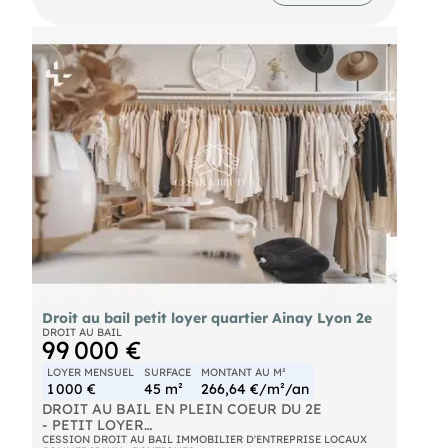
premium et régulier.
Ces 250 m2 sur deux étages dont un en sous sol
vous permettent de jouer avec les espaces de
façon confortable.
Magnifiques caves en pierres voûtées, idéales
pour du stockage sain, un showroom ou un espace
de dégustation atypique.
Votre conseiller TRANSACTIONS :
Agent commercial (Entreprise individuelle)
RSAC 48902933
Droit au bail petit loyer quartier Ainay Lyon 2e
DROIT AU BAIL
99 000 €
LOYER MENSUEL
SURFACE
MONTANT AU M²
1 000 €
45 m²
266,64 €/m²/an
DROIT AU BAIL EN PLEIN COEUR DU 2E
- PETIT LOYER
Droit au bail de 45 m2 en plein coeur du quartier
CESSION DROIT AU BAIL IMMOBILIER D'ENTREPRISE LOCAUX