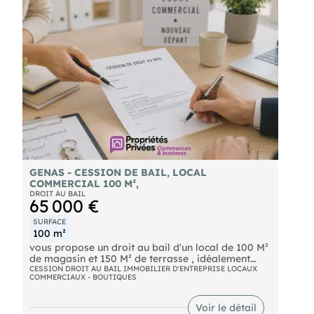
GENAS - CESSION DE BAIL, LOCAL
COMMERCIAL 100 M²,
DROIT AU BAIL
65 000 €
SURFACE
100 m²
vous propose un droit au bail d'un local de 100 M²
de magasin et 150 M² de terrasse , idéalement
situé en emplacement N°1 du centre-ville de
CESSION DROIT AU BAIL IMMOBILIER D'ENTREPRISE LOCAUX
COMMERCIAUX - BOUTIQUES
GENAS, sur un axe passant très important avec
une très bonne accessibilité.
Nouveau bail tous commerces sauf restauration.
Voir le détail