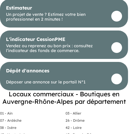
* Secteur dynamique avec commerces et services
Estimateur
à proximité
Un projet de vente ? Estimez votre bien
Une excellente opportunité pour lancer ou
professionnel en 2 minutes !
développer votre activité dans une commune
attractive de l'Est lyonnais.
Pour tout renseignement ou organiser une visite,
L'indicateur CessionPME
contactez-moi :
Vendez ou reprenez au bon prix : consultez
l’indicateur des fonds de commerce.
Éric Buttaud
Conseiller spécialisé en immobilier commercial -
Les honoraires d'agence sont à la charge de
Dépôt d'annonces
l'acquéreur, soit 30,00% TTC du prix hors
honoraires.
Les informations sur les risques auxquels ce bien
Déposer une annonce sur le portail N°1
est exposé sont disponibles sur le site Géorisques :
georisques. gouv. fr.
Locaux commerciaux - Boutiques en
() Entrepreneur Individuel à Responsabilité
Auvergne-Rhône-Alpes par département
Limitée - Réf.961294
01 - Ain
03 - Allier
07 - Ardèche
26 - Drôme
38 - Isère
42 - Loire