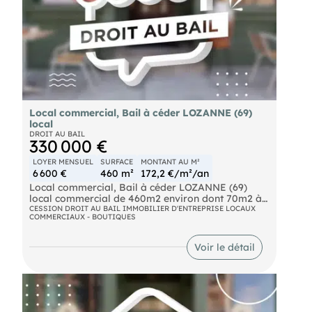
Local commercial, Bail à céder LOZANNE (69)
local
DROIT AU BAIL
330 000 €
LOYER MENSUEL
SURFACE
MONTANT AU M²
6 600 €
460 m²
172,2 €/m²/an
Local commercial, Bail à céder LOZANNE (69)
local commercial de 460m2 environ dont 70m2 à
l'étage.
CESSION DROIT AU BAIL IMMOBILIER D'ENTREPRISE LOCAUX
COMMERCIAUX - BOUTIQUES
le local fait 390m2 environ, dont une partie en
locaux sociaux et réserve, puis à l'étage, une zone
stockage avec un monte charge et un bureau ..
Voir le détail
le local dispose d'un parking avec + de 30 places,
il est situé sur l'axe principale, emplacement N°1..
environnement commercial de premier ordre,
Gamm vert, grand frais, marie blachère, basic-fit,
action, ange, lidl, MDA, C'bio, centrakor, etc..
idéal enseigne nationale, mais tous commerces