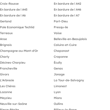
Croix-Rousse
En bordure de l A42
En bordure de l A43
En bordure de l A46
En bordure de l A6
En bordure de l A7
Gerland
Part-Dieu
Pole Economique Techlid
Presqu-ile
Terreaux
Vaise
Anse
Belleville-en-Beaujolais
Brignais
Caluire-et-Cuire
Champagne-au-Mont-d'Or
Chaponost
Charly
Craponne
Décines-Charpieu
Écully
Francheville
Genas
Givors
Jonage
L'Arbresle
La Tour-de-Salvagny
Les Chères
Limonest
Lozanne
Lyon
Meyzieu
Mions
Neuville-sur-Saône
Oullins
Pierre-Bénite
Rillieux-la-Pape