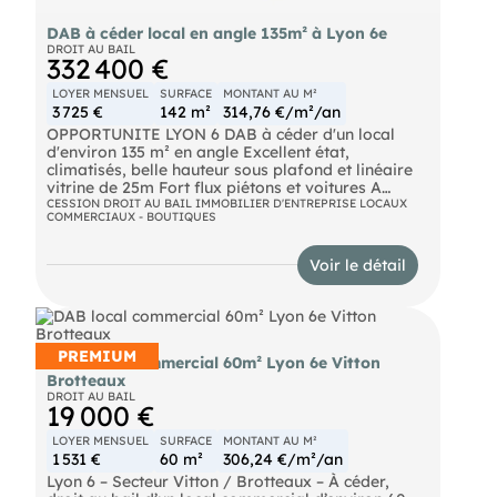
DAB à céder local en angle 135m² à Lyon 6e
DROIT AU BAIL
332 400 €
LOYER MENSUEL
SURFACE
MONTANT AU M²
3 725 €
142 m²
314,76 €/m²/an
OPPORTUNITE LYON 6 DAB à céder d'un local
d'environ 135 m² en angle Excellent état,
climatisés, belle hauteur sous plafond et linéaire
vitrine de 25m Fort flux piétons et voitures A
proximité du métro
CESSION DROIT AU BAIL IMMOBILIER D'ENTREPRISE LOCAUX
COMMERCIAUX - BOUTIQUES
Voir le détail
PREMIUM
DAB local commercial 60m² Lyon 6e Vitton
Brotteaux
DROIT AU BAIL
19 000 €
LOYER MENSUEL
SURFACE
MONTANT AU M²
1 531 €
60 m²
306,24 €/m²/an
Lyon 6 – Secteur Vitton / Brotteaux – À céder,