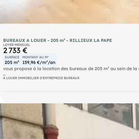
BUREAUX A LOUER - 205 m² - RILLIEUX LA PAPE
LOYER MENSUEL
2 733 €
SURFACE
MONTANT AU M²
205 m²
159,96 €/m²/an
vous propose à la location des bureaux de 205 m² au sein de
N'hésitez pas à nous contacter pour plus d'informations.
A LOUER IMMOBILIER D'ENTREPRISE BUREAUX
- Loyer annuel : 32800 € HTHC
- Charges annuelles : 1691 € HT
- Taxe foncière : 3578.32€ Preneur
- Honoraires : 15% HT à la charge du preneur (soit 4 920,00 € H