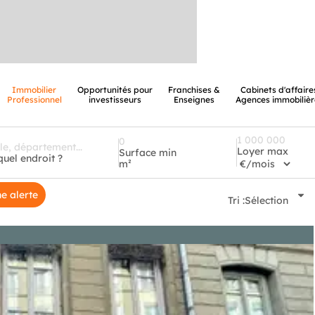
Immobilier
Opportunités pour
Franchises &
Cabinets d'affaire
Professionnel
investisseurs
Enseignes
Agences immobilièr
Loyer max
Surface min
quel endroit ?
m²
e alerte
Tri :
Sélection