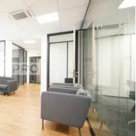
st sécurisé par un interphone. La destination du bail impose un
ent de travail calme et adapté aux exigences de vos équipes.
ment implantés dans le secteur emblématique du 2ème
 et commerçant majeur, ces bureaux bénéficient de la proximité
s. L'espace se compose de bureaux traversants et lumineux,
un espace d'archives dédié. Les locaux disposent de placards de
duel au gaz. L'accès est sécurisé par interphone.
 1 vélo'V Plusieurs stations à proximité SNCF Gare Perrache à