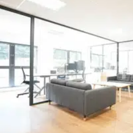
assurant l'isolation phonique et thermique. L'accès aux locaux e
usage exclusivement tertiaire, garantissant ainsi un environnem
vous propose des locaux à usage exclusif cie de 90 m², idéale
arrondissement de Lyon. Situés au coeur d'un quartier tertiaire
immédiate de tous les services du centre-ville et des transport
comprenant une cuisine équipée, un sanitaire privatif, ainsi qu'
rangement, de fenêtres à double vitrage et d'un chauffage indivi
Métro Métro A Bus Plusieurs lignes de bus à proximité Navigone
10 min