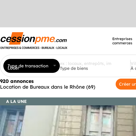
Entreprises
commerces
Type de transaction
Louer
Type de biens
À 
920 annonces
Créer un
Location de Bureaux dans le Rhône (69)
A LA UNE