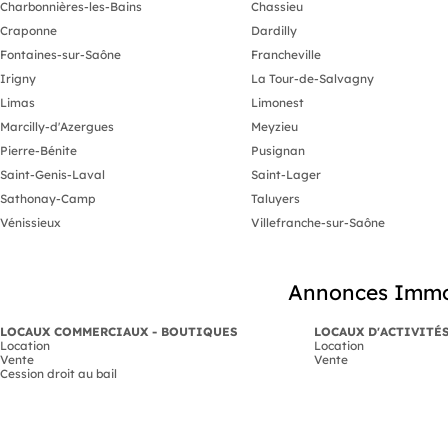
Charbonnières-les-Bains
Chassieu
Craponne
Dardilly
Fontaines-sur-Saône
Francheville
Irigny
La Tour-de-Salvagny
Limas
Limonest
Marcilly-d'Azergues
Meyzieu
Pierre-Bénite
Pusignan
Saint-Genis-Laval
Saint-Lager
Sathonay-Camp
Taluyers
Vénissieux
Villefranche-sur-Saône
Annonces Immobi
LOCAUX COMMERCIAUX - BOUTIQUES
LOCAUX D'ACTIVITÉ
Location
Location
Vente
Vente
Cession droit au bail