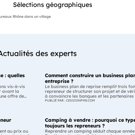
Sélections géographiques
ureaux Rhône dans un village
Actualités des experts
e : quelles
Comment construire un business plan
entreprise ?
ons vis-à-vis
Le business plan de reprise remplit trois fo
r avant la
repreneur de structurer son projet et de véri
 une offre de
à convaincre les banques et les partenaires
-il respecter ?
Enfin, il peut constituer un support de discu
PUBLIÉ PAR : CESSIONPME.COM
la
montrant que le projet de reprise est solide et réfléchi. L'esse
plan de reprise ne consiste pas à reprendre
éalable des
l'entreprise. Il explique comment l'entrepr
eneur
Camping à vendre : pourquoi ce type
merce ou la
de dirigeant. C'est un document indispensabl
mation varie
convaincre vos partenaires. À quoi sert vraiment un business plan de reprise
toujours les repreneurs ?
ne offre de
? Lors d'une reprise d'entreprise, le busines
ent au prix ou
Reprendre un camping séduit chaque année
seule fonction : convaincre une banque d'acc