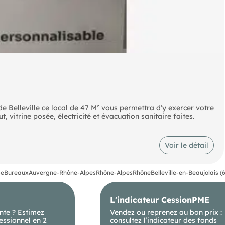
 de Belleville ce local de 47 M² vous permettra d'y exercer votre
, vitrine posée, électricité et évacuation sanitaire faites.
Voir le détail
se
Bureaux
Auvergne-Rhône-Alpes
Rhône-Alpes
Rhône
Belleville-en-Beaujolais (
L'indicateur CessionPME
nte ? Estimez
Vendez ou reprenez au bon prix :
essionnel en 2
consultez l’indicateur des fonds