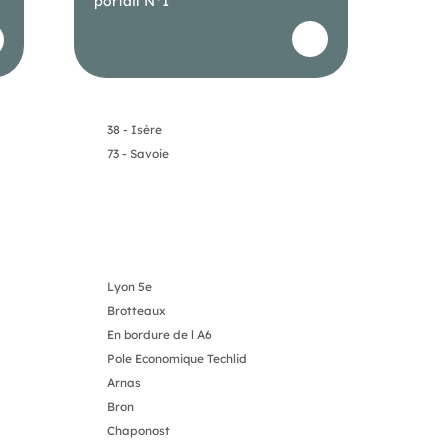
portail N°1
38 - Isère
73 - Savoie
Lyon 5e
Brotteaux
En bordure de l A6
Pole Economique Techlid
Arnas
Bron
Chaponost