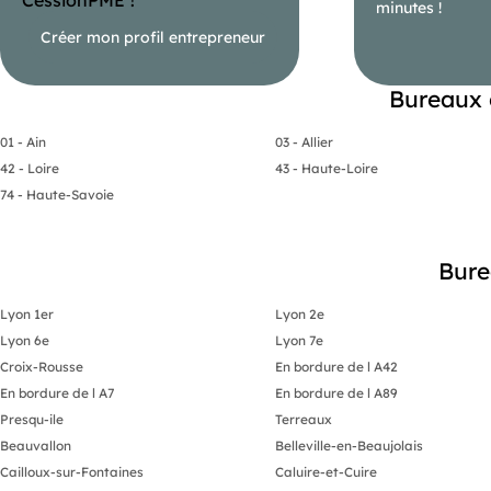
minutes !
Créer mon profil entrepreneur
Bureaux 
01 - Ain
03 - Allier
42 - Loire
43 - Haute-Loire
74 - Haute-Savoie
Bure
Lyon 1er
Lyon 2e
Lyon 6e
Lyon 7e
Croix-Rousse
En bordure de l A42
En bordure de l A7
En bordure de l A89
Presqu-ile
Terreaux
Beauvallon
Belleville-en-Beaujolais
Cailloux-sur-Fontaines
Caluire-et-Cuire