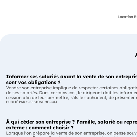
Location B
Informer ses salariés avant la vente de son entrepris
sont vos obligations ?
Vendre son entreprise implique de respecter certaines obligati
de ses salariés. Dans certains cas, le dirigeant doit les informe
cession afin de leur permettre, s'ils le souhaitent, de présenter
reprise. Quelles entreprises sont concernées ? Quels délais faut
PUBLIÉ PAR : CESSIONPME.COM
Comment transmettre cette information ? Voici ce que prévoit 
réglementation. L'essentiel Les entreprises de moins de 250 salariés sont
soumises, dans certains cas, à une obligation d'information pr
À qui céder son entreprise ? Famille, salarié ou repr
salariés. Cette obligation concerne la vente d'un fonds de com
cession de la majorité des titres d'une société. Le délai d'infor
externe : comment choisir ?
selon la taille de l'entreprise. Les salariés peuvent présenter u
Lorsque l'on prépare la vente de son entreprise, on pense souv
reprise, mais ne peuvent pas empêcher la vente. Quelles entreprises sont