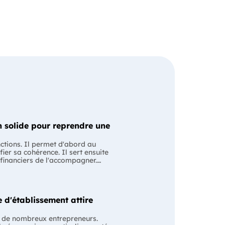
 solide pour reprendre une
nctions. Il permet d'abord au
fier sa cohérence. Il sert ensuite
 financiers de l'accompagner.
ssion avec le cédant en lui
ntiel Le business
 les anciens comptes de
ise évoluera après le changement
 d'établissement attire
e pour structurer votre projet et
s plan est souvent associé à une
 de nombreux entrepreneurs.
order un financement. En réalité,