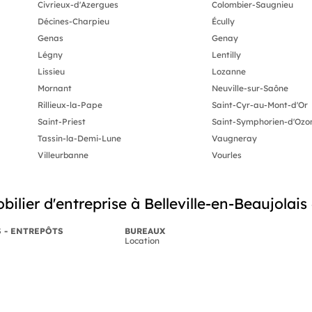
Civrieux-d'Azergues
Colombier-Saugnieu
Décines-Charpieu
Écully
Genas
Genay
Légny
Lentilly
Lissieu
Lozanne
Mornant
Neuville-sur-Saône
Rillieux-la-Pape
Saint-Cyr-au-Mont-d'Or
Saint-Priest
Saint-Symphorien-d'Ozo
Tassin-la-Demi-Lune
Vaugneray
Villeurbanne
Vourles
lier d'entreprise à Belleville-en-Beaujolais
S - ENTREPÔTS
BUREAUX
Location