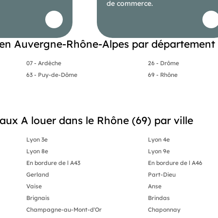
de commerce.
en Auvergne-Rhône-Alpes par département
07 - Ardèche
26 - Drôme
63 - Puy-de-Dôme
69 - Rhône
aux A louer dans le Rhône (69) par ville
Lyon 3e
Lyon 4e
Lyon 8e
Lyon 9e
En bordure de l A43
En bordure de l A46
Gerland
Part-Dieu
Vaise
Anse
Brignais
Brindas
Champagne-au-Mont-d'Or
Chaponnay