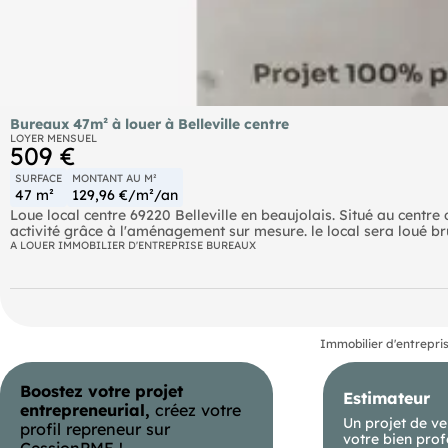
Bureaux 47m² à louer à Belleville centre
LOYER MENSUEL
509 €
SURFACE
MONTANT AU M²
47 m²
129,96 €/m²/an
Loue local centre 69220 Belleville en beaujolais. Situé au centre
activité grâce à l'aménagement sur mesure. le local sera loué brut
A LOUER IMMOBILIER D'ENTREPRISE BUREAUX
Immobilier d'entrepri
Boostez votre projet
Estimateur
entrepreneurial,
créez votre
Un projet de ve
profil repreneur sur
votre bien prof
CessionPME !