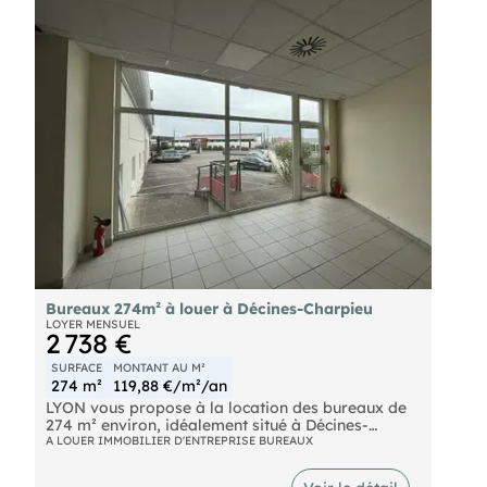
Bureaux 274m² à louer à Décines-Charpieu
LOYER MENSUEL
2 738 €
SURFACE
MONTANT AU M²
274 m²
119,88 €/m²/an
LYON vous propose à la location des bureaux de
274 m² environ, idéalement situé à Décines-
Charpieu dans un parc clos et sécurisé équipé d'un
A LOUER IMMOBILIER D'ENTREPRISE BUREAUX
portail et de vidéosurveillance. Les locaux
comprennent une partie bureau et un showroom.