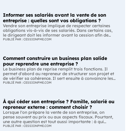
Informer ses salariés avant la vente de son
entreprise : quelles sont vos obligations ?
Vendre son entreprise implique de respecter certaines
obligations vis-à-vis de ses salariés. Dans certains cas,
le dirigeant doit les informer avant la cession afin de
leur permettre, s'ils le souhaitent, de présenter une offre
PUBLIÉ PAR : CESSIONPME.COM
de reprise. Quelles entreprises sont concernées ? Quels
délais faut-il respecter ? Comment transmettre cette
information ? Voici ce que prévoit la réglementation.
Comment construire un business plan solide
L'essentiel Les entreprises de moins de 250 salariés sont
soumises, dans certains cas, à une obligation
pour reprendre une entreprise ?
d'information préalable des salariés. Cette obligation
Le business plan de reprise remplit trois fonctions. Il
concerne la vente d'un fonds de commerce ou la cession
permet d'abord au repreneur de structurer son projet et
de la majorité des titres d'une société. Le délai
de vérifier sa cohérence. Il sert ensuite à convaincre les
d'information varie selon la taille de l'entreprise. Les
banques et les partenaires financiers de l'accompagner.
PUBLIÉ PAR : CESSIONPME.COM
salariés peuvent présenter une offre de reprise, mais ne
Enfin, il peut constituer un support de discussion avec le
peuvent pas empêcher la vente. Quelles entreprises sont
cédant en lui montrant que le projet de reprise est solide
concernées par l'obligation d'information des salariés ?
et réfléchi. L'essentiel Le business plan de reprise ne
L'obligation d'information concerne uniquement
À qui céder son entreprise ? Famille, salarié ou
consiste pas à reprendre les anciens comptes de
certaines entreprises et certaines opérations de cession.
l'entreprise. Il explique comment l'entreprise évoluera
repreneur externe : comment choisir ?
Vous êtes concerné si : votre entreprise emploie moins
après le changement de dirigeant. C'est un document
Lorsque l'on prépare la vente de son entreprise, on
de 250 salariés ; vous vendez votre fonds de commerce
indispensable pour structurer votre projet et convaincre
pense souvent au prix ou aux aspects fiscaux. Pourtant,
ou plus de 50 % des parts sociales ou des actions de
vos partenaires. À quoi sert vraiment un business plan
une autre question est tout aussi importante : à qui
votre société. À l'inverse, cette obligation ne s'applique
de reprise ? Lors d'une reprise d'entreprise, le business
transmettre son entreprise ? Selon le profil du repreneur,
PUBLIÉ PAR : CESSIONPME.COM
pas à toutes les opérations de transmission. Une cession
plan est souvent associé à une seule fonction :
les enjeux, les avantages et les contraintes peuvent être