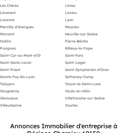
Les Chères
Limas
Limonest
Lissieu
Lozanne
Lyon
Marcilly-d'Azergues
Meyzieu
Mornant
Neuville-sur-Saône
Oullins
Pierre-Bénite
Pusignan
Rillieux-la-Pape
Saint-Cyr-au-Mont-d'Or
Saint-Fons
Saint-Genis-Laval
Saint-Lager
Saint-Priest
Saint-Symphorien-d'Ozon
Sainte-Foy-lès-Lyon
Sathonay-Camp
Taluyers
Tassin-la-Demi-Lune
Vaugneray
Vaulx-en-Velin
Vénissieux
Villefranche-sur-Saône
Villeurbanne
Vourles
Annonces Immobilier d'entreprise à