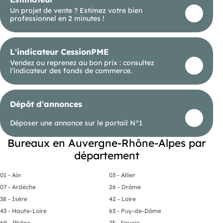
Un projet de vente ? Estimez votre bien
professionnel en 2 minutes !
L'indicateur CessionPME
Vendez ou reprenez au bon prix : consultez
l’indicateur des fonds de commerce.
Dépôt d'annonces
Déposer une annonce sur le portail N°1
Bureaux en Auvergne-Rhône-Alpes par
département
01 - Ain
03 - Allier
07 - Ardèche
26 - Drôme
38 - Isère
42 - Loire
43 - Haute-Loire
63 - Puy-de-Dôme
69 - Rhône
73 - Savoie