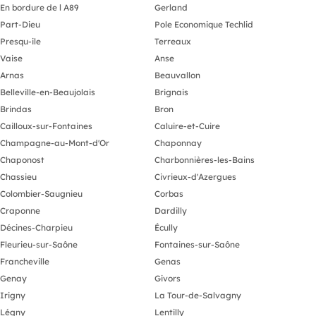
En bordure de l A89
Gerland
Part-Dieu
Pole Economique Techlid
Presqu-ile
Terreaux
Vaise
Anse
Arnas
Beauvallon
Belleville-en-Beaujolais
Brignais
Brindas
Bron
Cailloux-sur-Fontaines
Caluire-et-Cuire
Champagne-au-Mont-d'Or
Chaponnay
Chaponost
Charbonnières-les-Bains
Chassieu
Civrieux-d'Azergues
Colombier-Saugnieu
Corbas
Craponne
Dardilly
Décines-Charpieu
Écully
Fleurieu-sur-Saône
Fontaines-sur-Saône
Francheville
Genas
Genay
Givors
Irigny
La Tour-de-Salvagny
Légny
Lentilly