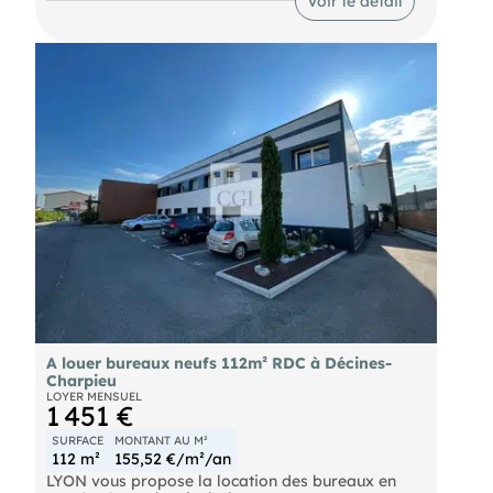
Voir le détail
Opportunité rare pour toute entreprise cherchant
un espace polyvalent, sécurisé et stratégiquement
positionné
A louer bureaux neufs 112m² RDC à Décines-
Charpieu
LOYER MENSUEL
1 451 €
SURFACE
MONTANT AU M²
112 m²
155,52 €/m²/an
LYON vous propose la location des bureaux en