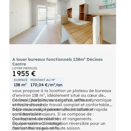
A louer bureaux fonctionnels 138m² Décines
Centre
LOYER MENSUEL
1 955 €
SURFACE
MONTANT AU M²
138 m²
170,04 €/m²/an
vous propose à la location un plateau de bureaux
d'environ 138 m², idéalement situé au cœur de
Décines Charpieu, au sein d'un secteur dynamique
Ce local, parfaitement agencé, offre un
et facile d'accès.
environnement de travail complet et confortable.
Déjà cloisonné, il permet une installation rapide
6 bureaux indépendants offrant calme et
sans travaux majeurs. Il se compose de :
confidentialité.
Des espaces de réserves et rangements.
Confort et Accessibilité
Un coin cuisine aménagé.
Équipements : Climatisation réversible pour un
Des sanitaires privatifs.
confort thermique en toute saison.