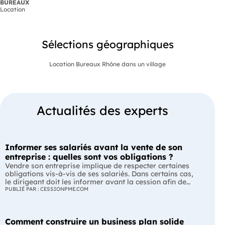
BUREAUX
Location
Sélections géographiques
Location Bureaux Rhône dans un village
Actualités des experts
Informer ses salariés avant la vente de son
entreprise : quelles sont vos obligations ?
Vendre son entreprise implique de respecter certaines
obligations vis-à-vis de ses salariés. Dans certains cas,
le dirigeant doit les informer avant la cession afin de
leur permettre, s'ils le souhaitent, de présenter une offre
PUBLIÉ PAR : CESSIONPME.COM
de reprise. Quelles entreprises sont concernées ? Quels
délais faut-il respecter ? Comment transmettre cette
information ? Voici ce que prévoit la réglementation.
Comment construire un business plan solide
L'essentiel Les entreprises de moins de 250 salariés sont