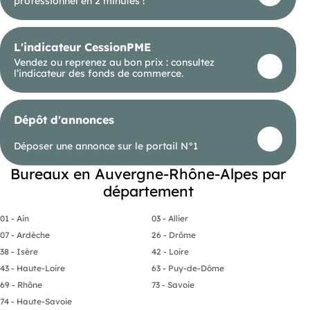
professionnel en 2 minutes !
Information d'affichage énergétique sur le bien
associé à cette annonce : DPE NS indice et GES NS
indice. (ID 54341), Agent Commercial mandataire .
L'indicateur CessionPME
Vendez ou reprenez au bon prix : consultez
l’indicateur des fonds de commerce.
Dépôt d'annonces
Déposer une annonce sur le portail N°1
Bureaux en Auvergne-Rhône-Alpes par
département
01 - Ain
03 - Allier
07 - Ardèche
26 - Drôme
38 - Isère
42 - Loire
43 - Haute-Loire
63 - Puy-de-Dôme
69 - Rhône
73 - Savoie
74 - Haute-Savoie