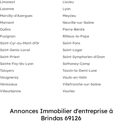
Limonest
Lissieu
Lozanne
Lyon
Marcilly-d'Azergues
Meyzieu
Mornant
Neuville-sur-Saône
Oullins
Pierre-Bénite
Pusignan
Rillieux-la-Pape
Saint-Cyr-au-Mont-d'Or
Saint-Fons
Saint-Genis-Laval
Saint-Lager
Saint-Priest
Saint-Symphorien-d'Ozon
Sainte-Foy-lès-Lyon
Sathonay-Camp
Taluyers
Tassin-la-Demi-Lune
Vaugneray
Vaulx-en-Velin
Vénissieux
Villefranche-sur-Saône
Villeurbanne
Vourles
Annonces Immobilier d'entreprise à
Brindas 69126