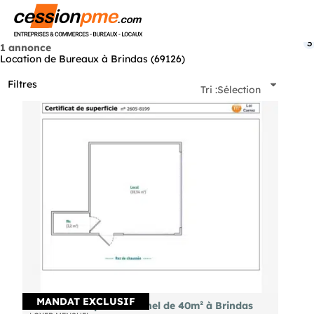
Menu
3
1 annonce
Location de Bureaux à Brindas (69126)
Filtres
Tri :
Sélection
MANDAT EXCLUSIF
A louer local professionnel de 40m² à Brindas