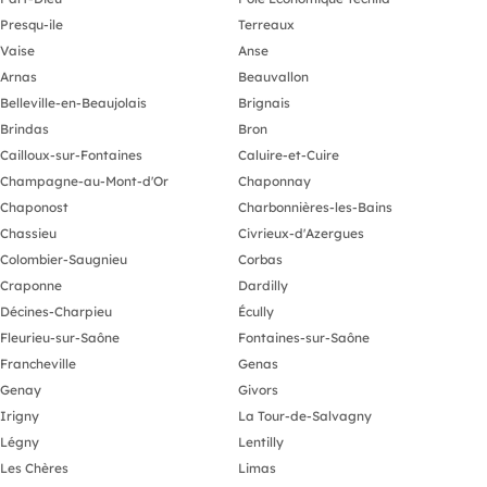
Presqu-ile
Terreaux
Vaise
Anse
Arnas
Beauvallon
Belleville-en-Beaujolais
Brignais
Brindas
Bron
Cailloux-sur-Fontaines
Caluire-et-Cuire
Champagne-au-Mont-d'Or
Chaponnay
Chaponost
Charbonnières-les-Bains
Chassieu
Civrieux-d'Azergues
Colombier-Saugnieu
Corbas
Craponne
Dardilly
Décines-Charpieu
Écully
Fleurieu-sur-Saône
Fontaines-sur-Saône
Francheville
Genas
Genay
Givors
Irigny
La Tour-de-Salvagny
Légny
Lentilly
Les Chères
Limas