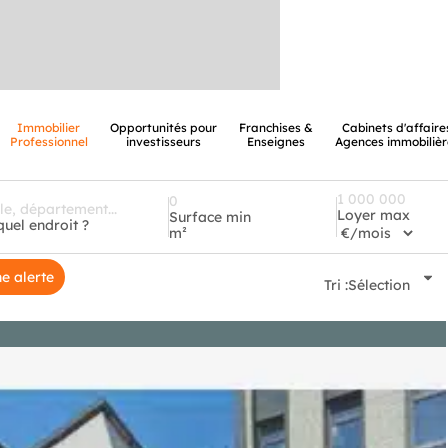
Immobilier
Opportunités pour
Franchises &
Cabinets d'affaire
Professionnel
investisseurs
Enseignes
Agences immobilièr
Loyer max
Surface min
quel endroit ?
m²
e alerte
Tri :
Sélection