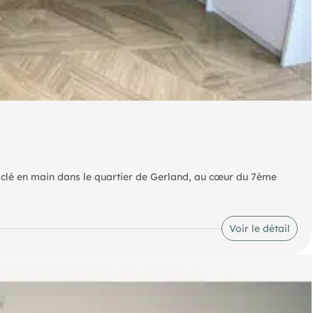
 clé en main dans le quartier de Gerland, au cœur du 7ème
eureux et décorés avec goût. Situé au rez-de-chaussée d'un
lumineux, professionnel et est entièrement équipé.
Voir le détail
 d'un bureau fermé avec un poste de travail, idéal pour s'isoler,
'un balcon extérieur filant avec mini terrasse et accès direct