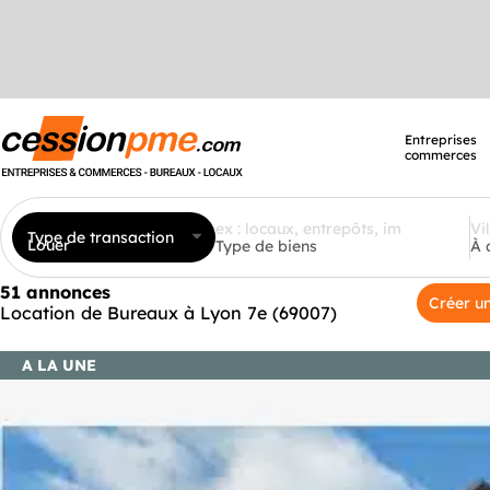
Entreprises
commerces
Type de transaction
Louer
Type de biens
À 
51 annonces
Créer un
Location de Bureaux à Lyon 7e (69007)
A LA UNE