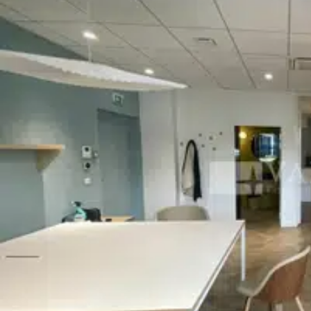
câblé en RJ45 et un raccordement à la fibre optique pour assu
par une cuisine et une kitchenette, ainsi qu'un ensemble sanita
aux normes d'accessibilité PMR (personnes à mobilité réduite), 
meilleures conditions. Ces bureaux de 78 m² représentent une opp
quartier connecté et attractif. vous propose à la location un plateau de bureauxle 7e arrondissement de Lyon. Situé dans un
secteur accessible et parfaitement desservi par les transports 
avec commerces et services à proximité. L'aménagement intéri
vitrées et de grandes baies vitrées. Les locaux sont équipés de l
d'une cuisine avec kitchenette, d'un sanitaire avec douche et di
entreprise dans un quartier dynamique.
Bus Arrêts : Simone de Beauvoir à 6min (C7), ENS lyon à 9min (3
à 10 min (ligne B) Tram Arrêt Debourg à 10 min (ligne B)