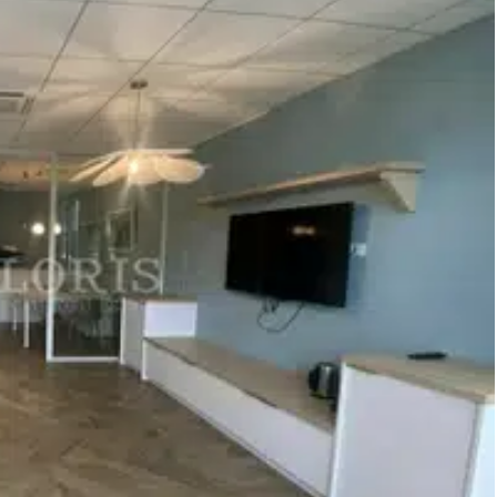
rer une connectivité performante. L'aménagement est complété
ire comprenant une douche. L'ensemble du site répond également
permettant de recevoir du public et des collaborateurs dans les
ortunité adaptée pour installer votre activité au sein d'un
en commun, ce bien bénéficie d'un environnement urbain vivant
eur comprend deux grands bureaux, un open-space, des cloisons
a climatisation réversible, de la fibre optique, du câblage RJ45,
sposent d'un accès PMR. Une solution fonctionnelle pour votre
4), Ayasse - Yves Farge à 11 min (34 et C7) Métro Arrêt Debourg