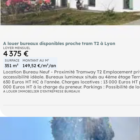
A louer bureaux disponibles proche tram T2 à Lyon
LOYER MENSUEL
4 375 €
SURFACE
MONTANT AU M²
351 m²
149,52 €/m²/an
Location Bureau Neuf - Proximité Tramway T2 Emplacement priv
accessibilité idéale. Bureaux lumineux situés au 4ème étage Terr
630 Euros HT HC à l'année. Charges locatives : 13 000 Euros HT p
000 Euros HT à la charge du preneur. Parkings : Possibilité de lo
Disponibilité : Immédiate Pour plus d'informations ou organiser
A LOUER IMMOBILIER D'ENTREPRISE BUREAUX
email à [adresse email].