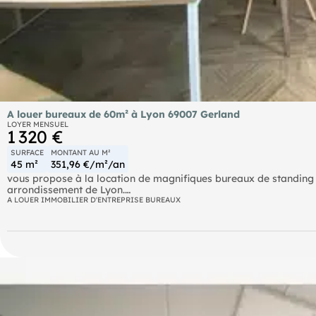
A louer bureaux de 60m² à Lyon 69007 Gerland
LOYER MENSUEL
1 320 €
SURFACE
MONTANT AU M²
45 m²
351,96 €/m²/an
vous propose à la location de magnifiques bureaux de standing
arrondissement de Lyon.
A LOUER IMMOBILIER D'ENTREPRISE BUREAUX
Installez vous sans attendre dans des bureaux de standing, chal
immeuble récent, ce local clé en main offre un cadre de travail 
Il se compose d'un bel open space équipé de 2 postes de travail,
il dispose de nombreux rangements, de nombreux équipements et d
privatif.