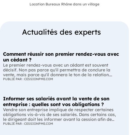
Location Bureaux Rhône dans un village
Actualités des experts
Comment réussir son premier rendez-vous avec
un cédant ?
Le premier rendez-vous avec un cédant est souvent
décisif. Non pas parce qu'il permettra de conclure la
vente, mais parce qu'il donnera le ton de la relation.
Avant de parler prix ou financement, il s'agit avant tout
PUBLIÉ PAR : CESSIONPME.COM
de vérifier si un dialogue de confiance peut s'installer
entre le dirigeant et son futur repreneur. L'essentiel Le
premier rendez-vous est une prise de contact, pas une
Informer ses salariés avant la vente de son
négociation. Le cédant évalue le repreneur autant que
celui-ci découvre l'entreprise. Une bonne préparation et
entreprise : quelles sont vos obligations ?
une écoute active sont souvent plus efficaces qu'une
Vendre son entreprise implique de respecter certaines
longue liste de questions. Avant le rendez-vous :
obligations vis-à-vis de ses salariés. Dans certains cas,
préparez-vous autant que pour un entretien Le premier
le dirigeant doit les informer avant la cession afin de
entretien commence bien avant de franchir la porte de
leur permettre, s'ils le souhaitent, de présenter une offre
PUBLIÉ PAR : CESSIONPME.COM
l'entreprise. Un cédant s'attend à rencontrer un repreneur
de reprise. Quelles entreprises sont concernées ? Quels
qui connaît déjà les grandes lignes de son activité.
délais faut-il respecter ? Comment transmettre cette