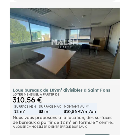
Loue bureaux de 189m² divisibles à Saint Fons
LOYER MENSUEL À PARTIR DE
310,56 €
SURFACE MIN
SURFACE MAX
MONTANT AU M²
12 m²
33 m²
310,56 €/m²/an
Nous vous proposons à la location, des surfaces
de bureaux à partir de 12 m² en formule " centre
d'affaire" avec charges comprises. Mise à
A LOUER IMMOBILIER D'ENTREPRISE BUREAUX
disposition d'une salle de réunion et d'un