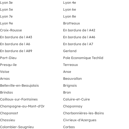
Lyon 3e
Lyon 4e
Lyon 5e
Lyon 6e
Lyon 7e
Lyon 8e
Lyon 9e
Brotteaux
Croix-Rousse
En bordure de l A42
En bordure de l A43
En bordure de l A46
En bordure de l A6
En bordure de l A7
En bordure de l A89
Gerland
Part-Dieu
Pole Economique Techlid
Presqu-ile
Terreaux
Vaise
Anse
Arnas
Beauvallon
Belleville-en-Beaujolais
Brignais
Brindas
Bron
Cailloux-sur-Fontaines
Caluire-et-Cuire
Champagne-au-Mont-d'Or
Chaponnay
Chaponost
Charbonnières-les-Bains
Chassieu
Civrieux-d'Azergues
Colombier-Saugnieu
Corbas