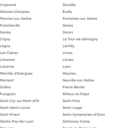
Craponne
Dardilly
Décines-Charpieu
Écully
Fleurieu-sur-Saône
Fontaines-sur-Saône
Francheville
Genas
Genay
Givors
Irigny
La Tour-de-Salvagny
Légny
Lentilly
Les Chères
Limas
Limonest
Lissieu
Lozanne
Lyon
Marcilly-d'Azergues
Meyzieu
Mornant
Neuville-sur-Saône
Oullins
Pierre-Bénite
Pusignan
Rillieux-la-Pape
Saint-Cyr-au-Mont-d'Or
Saint-Fons
Saint-Genis-Laval
Saint-Lager
Saint-Priest
Saint-Symphorien-d'Ozon
Sainte-Foy-lès-Lyon
Sathonay-Camp