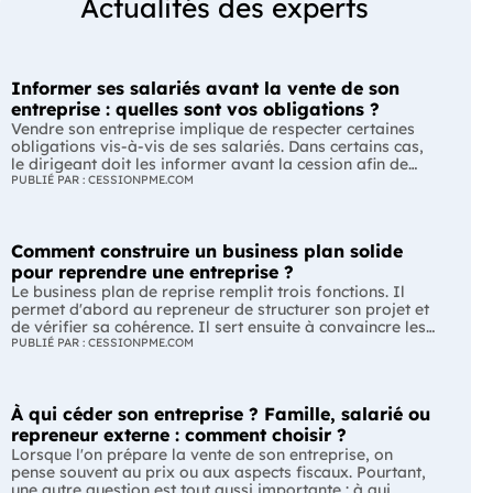
Actualités des experts
Informer ses salariés avant la vente de son
entreprise : quelles sont vos obligations ?
Vendre son entreprise implique de respecter certaines
obligations vis-à-vis de ses salariés. Dans certains cas,
le dirigeant doit les informer avant la cession afin de
leur permettre, s'ils le souhaitent, de présenter une offre
PUBLIÉ PAR : CESSIONPME.COM
de reprise. Quelles entreprises sont concernées ? Quels
délais faut-il respecter ? Comment transmettre cette
information ? Voici ce que prévoit la réglementation.
Comment construire un business plan solide
L'essentiel Les entreprises de moins de 250 salariés sont
soumises, dans certains cas, à une obligation
pour reprendre une entreprise ?
d'information préalable des salariés. Cette obligation
Le business plan de reprise remplit trois fonctions. Il
concerne la vente d'un fonds de commerce ou la cession
permet d'abord au repreneur de structurer son projet et
de la majorité des titres d'une société. Le délai
de vérifier sa cohérence. Il sert ensuite à convaincre les
d'information varie selon la taille de l'entreprise. Les
banques et les partenaires financiers de l'accompagner.
PUBLIÉ PAR : CESSIONPME.COM
salariés peuvent présenter une offre de reprise, mais ne
Enfin, il peut constituer un support de discussion avec le
peuvent pas empêcher la vente. Quelles entreprises sont
cédant en lui montrant que le projet de reprise est solide
concernées par l'obligation d'information des salariés ?
et réfléchi. L'essentiel Le business plan de reprise ne
L'obligation d'information concerne uniquement
À qui céder son entreprise ? Famille, salarié ou
consiste pas à reprendre les anciens comptes de
certaines entreprises et certaines opérations de cession.
l'entreprise. Il explique comment l'entreprise évoluera
repreneur externe : comment choisir ?
Vous êtes concerné si : votre entreprise emploie moins
après le changement de dirigeant. C'est un document
Lorsque l'on prépare la vente de son entreprise, on
de 250 salariés ; vous vendez votre fonds de commerce
indispensable pour structurer votre projet et convaincre
pense souvent au prix ou aux aspects fiscaux. Pourtant,
ou plus de 50 % des parts sociales ou des actions de
vos partenaires. À quoi sert vraiment un business plan
une autre question est tout aussi importante : à qui