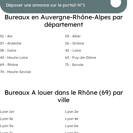
Déposer une annonce sur le portail N°1
- Honoraires : 15% HT à la charge du preneur (soit
2 109,00 € HT)
Bureaux en Auvergne-Rhône-Alpes par
département
01 - Ain
03 - Allier
07 - Ardèche
26 - Drôme
38 - Isère
42 - Loire
43 - Haute-Loire
63 - Puy-de-Dôme
69 - Rhône
73 - Savoie
74 - Haute-Savoie
Bureaux A louer dans le Rhône (69) par
ville
Lyon 1er
Lyon 2e
Lyon 3e
Lyon 4e
Lyon 5e
Lyon 6e
Lyon 7e
Lyon 8e