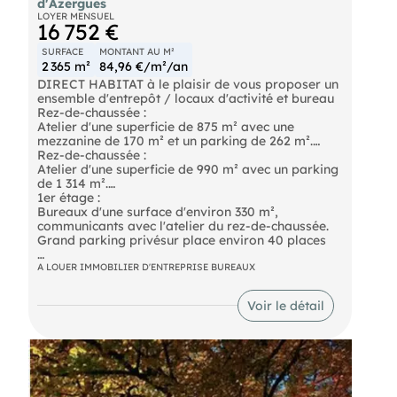
d'Azergues
LOYER MENSUEL
16 752 €
SURFACE
MONTANT AU M²
2 365 m²
84,96 €/m²/an
DIRECT HABITAT à le plaisir de vous proposer un
ensemble d'entrepôt / locaux d'activité et bureau
Rez-de-chaussée :
Atelier d'une superficie de 875 m² avec une
mezzanine de 170 m² et un parking de 262 m².
Rez-de-chaussée :
Atelier d'une superficie de 990 m² avec un parking
de 1 314 m².
1er étage :
Bureaux d'une surface d'environ 330 m²,
communicants avec l'atelier du rez-de-chaussée.
Grand parking privésur place environ 40 places
A LOUER IMMOBILIER D'ENTREPRISE BUREAUX
- Loyer annuel : 201025 € HTHC
Voir le détail
- Charges annuelles : 12000 € HT
- Honoraires : 15% HT à la charge du preneur (soit
30 153,75 € HT)