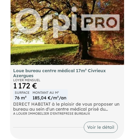
Loue bureau centre médical 17m² Civrieux
Azergues
LOYER MENSUEL
1 172 €
SURFACE
MONTANT AU M²
76 m²
185,04 €/m²/an
DIRECT HABITAT à le plaisir de vous proposer un
bureau au sein d'un centre médical prisé du
secteur.
A LOUER IMMOBILIER D'ENTREPRISE BUREAUX
Voir le détail
ensemble de bureaux de 76m2 ( 5 bureaux )