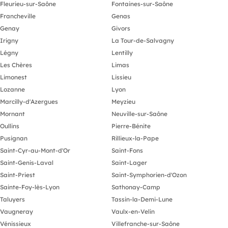
Fleurieu-sur-Saône
Fontaines-sur-Saône
Francheville
Genas
Genay
Givors
Irigny
La Tour-de-Salvagny
Légny
Lentilly
Les Chères
Limas
Limonest
Lissieu
Lozanne
Lyon
Marcilly-d'Azergues
Meyzieu
Mornant
Neuville-sur-Saône
Oullins
Pierre-Bénite
Pusignan
Rillieux-la-Pape
Saint-Cyr-au-Mont-d'Or
Saint-Fons
Saint-Genis-Laval
Saint-Lager
Saint-Priest
Saint-Symphorien-d'Ozon
Sainte-Foy-lès-Lyon
Sathonay-Camp
Taluyers
Tassin-la-Demi-Lune
Vaugneray
Vaulx-en-Velin
Vénissieux
Villefranche-sur-Saône