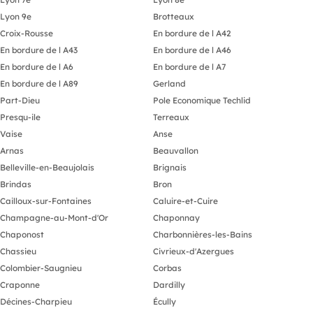
Lyon 9e
Brotteaux
Croix-Rousse
En bordure de l A42
En bordure de l A43
En bordure de l A46
En bordure de l A6
En bordure de l A7
En bordure de l A89
Gerland
Part-Dieu
Pole Economique Techlid
Presqu-ile
Terreaux
Vaise
Anse
Arnas
Beauvallon
Belleville-en-Beaujolais
Brignais
Brindas
Bron
Cailloux-sur-Fontaines
Caluire-et-Cuire
Champagne-au-Mont-d'Or
Chaponnay
Chaponost
Charbonnières-les-Bains
Chassieu
Civrieux-d'Azergues
Colombier-Saugnieu
Corbas
Craponne
Dardilly
Décines-Charpieu
Écully