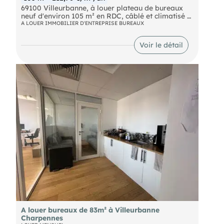
69100 Villeurbanne, à louer plateau de bureaux
neuf d'environ 105 m² en RDC, câblé et climatisé +
2 parking intérieur cour sécurisés. Disponible
A LOUER IMMOBILIER D'ENTREPRISE BUREAUX
immédiatement. DPE en cours
Voir le détail
A louer bureaux de 83m² à Villeurbanne
Charpennes