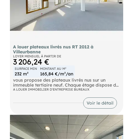
A louer plateaux livrés nus RT 2012 à
Villeurbanne
LOYER MENSUEL À PARTIR DE
3 206,24 €
SURFACE MIN
MONTANT AU M²
232 m²
165,84 €/m²/an
vous propose des plateaux livrés nus sur un
immeuble tertiaire neuf. Chaque étage dispose de
plusieurs balcons filants. Le bâtiment est certifié
A LOUER IMMOBILIER D'ENTREPRISE BUREAUX
BREEAM NEW CONSTRUCTION VERY GOOD et
atteint le niveau RT 2012
Voir le détail
- 40 %. Le ratio parking est d'une place pour 65
m².