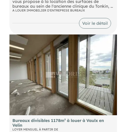
vous propose à la location des surfaces de
bureaux au sein de l'ancienne clinique du Tonkin, à
Villeurbanne. Connecté au Campus de la Doua, cet
A LOUER IMMOBILIER D'ENTREPRISE BUREAUX
emplacement est idéal pour un établissement
d'enseignement supérieur.
Voir le détail
Bureaux divisibles 1178m² à louer à Vaulx en
Velin
LOYER MENSUEL À PARTIR DE