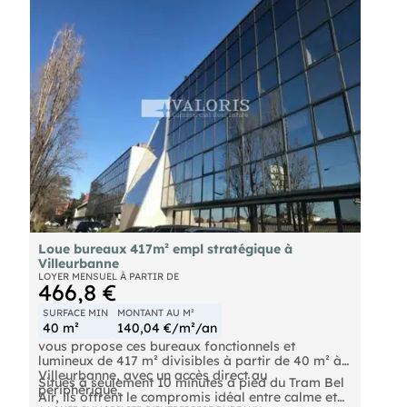
Loue bureaux 417m² empl stratégique à
Villeurbanne
LOYER MENSUEL À PARTIR DE
466,8 €
SURFACE MIN
MONTANT AU M²
40 m²
140,04 €/m²/an
vous propose ces bureaux fonctionnels et
lumineux de 417 m² divisibles à partir de 40 m² à
Villeurbanne, avec un accès direct au
Situés à seulement 10 minutes à pied du Tram Bel
périphérique.
Air, ils offrent le compromis idéal entre calme et