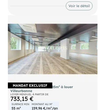
Voir le détail
MANDAT EXCLUSIF
Bureaux divisibles de 2585m² à louer
Villeurbanne
LOYER MENSUEL À PARTIR DE
733,15 €
SURFACE MIN
MONTANT AU M²
55 m²
159,96 €/m²/an