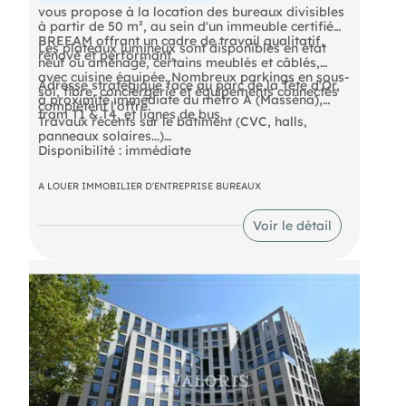
vous propose à la location des bureaux divisibles
à partir de 50 m², au sein d'un immeuble certifié
BREEAM offrant un cadre de travail qualitatif,
Les plateaux lumineux sont disponibles en état
rénové et performant.
neuf ou aménagé, certains meublés et câblés,
avec cuisine équipée. Nombreux parkings en sous-
Adresse stratégique face au parc de la Tête d'Or,
sol, fibre, conciergerie et équipements connectés
à proximité immédiate du métro A (Masséna),
complètent l'offre.
tram T1 & T4, et lignes de bus.
Travaux récents sur le bâtiment (CVC, halls,
panneaux solaires...)
Disponibilité : immédiate
A LOUER IMMOBILIER D'ENTREPRISE BUREAUX
Voir le détail