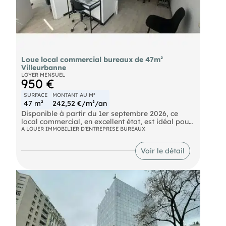
Loue local commercial bureaux de 47m²
Villeurbanne
LOYER MENSUEL
950 €
SURFACE
MONTANT AU M²
47 m²
242,52 €/m²/an
Disponible à partir du 1er septembre 2026, ce
local commercial, en excellent état, est idéal pour
une activité de bureau, cabinet médical ou
A LOUER IMMOBILIER D'ENTREPRISE BUREAUX
paramédical, profession libérale, cabinet de
conseil ou activité administrative.
Voir le détail
Le local se compose de deux espaces distincts :
Espace 1 : salle de réunion ou d'accueil d'environ
30 m², avec WC.
Espace 2 : bureau indépendant d'environ 15 m².
Superficie totale : 47 m²
Le local est très propre, lumineux et prêt à être