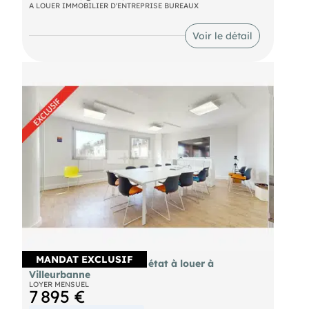
Disponibilité : immédiate
A LOUER IMMOBILIER D'ENTREPRISE BUREAUX
Voir le détail
MANDAT EXCLUSIF
Bureaux 447m² très bon état à louer à
Villeurbanne
LOYER MENSUEL
7 895 €