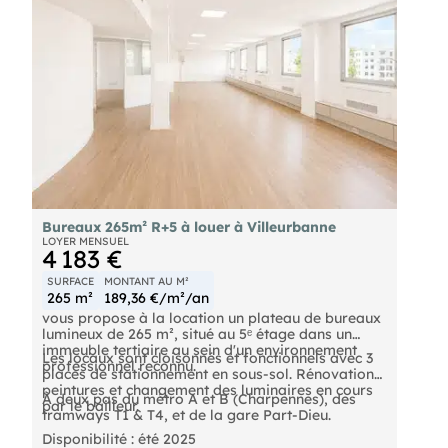
Bureaux 265m² R+5 à louer à Villeurbanne
LOYER MENSUEL
4 183 €
SURFACE
MONTANT AU M²
265 m²
189,36 €/m²/an
vous propose à la location un plateau de bureaux
lumineux de 265 m², situé au 5ᵉ étage dans un
immeuble tertiaire au sein d'un environnement
Les locaux sont cloisonnés et fonctionnels avec 3
professionnel reconnu.
places de stationnement en sous-sol. Rénovation
peintures et changement des luminaires en cours
À deux pas du métro A et B (Charpennes), des
par le bailleur.
tramways T1 & T4, et de la gare Part-Dieu.
Disponibilité : été 2025