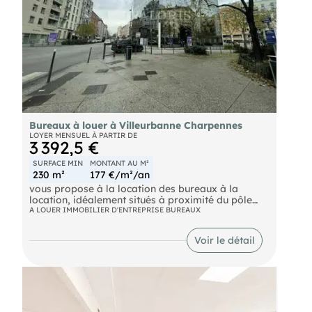
occupé, sans travaux à prévoir.
Disponibilité : à compter du 1er septembre 2026.
Provision sur charges récupérables 150 €/mois
- Honoraires 950 € TTC
- État des lieux d’entrée 100 € TTC
- Dépôt de garantie 850 €
-
- Agent commercial
- EI
- RSAC Lyon 820164333
- SAS JCM
Bureaux à louer à Villeurbanne Charpennes
- Caisse de garantie QBE
LOYER MENSUEL À PARTIR DE
3 392,5 €
- SIRET GRENOBLE 4 036
- CPI CPI38 29731
SURFACE MIN
MONTANT AU M²
-
230 m²
177 €/m²/an
-
vous propose à la location des bureaux à la
location, idéalement situés à proximité du pôle
multimodal de Charpennes et proposant des
A LOUER IMMOBILIER D'ENTREPRISE BUREAUX
places de stationnement en sous-sol.
Voir le détail