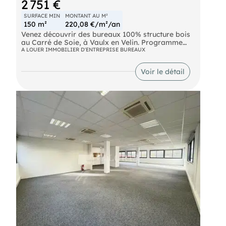
2 751 €
SURFACE MIN
MONTANT AU M²
150 m²
220,08 €/m²/an
Venez découvrir des bureaux 100% structure bois
au Carré de Soie, à Vaulx en Velin. Programme
neuf développant plus de 8000 m² de bureaux de
A LOUER IMMOBILIER D'ENTREPRISE BUREAUX
dernière génération. Dernières surfaces
disponibles à la location, divisibles et situés à
Voir le détail
proximité immédiate des transports en commun et
des axes routiers.