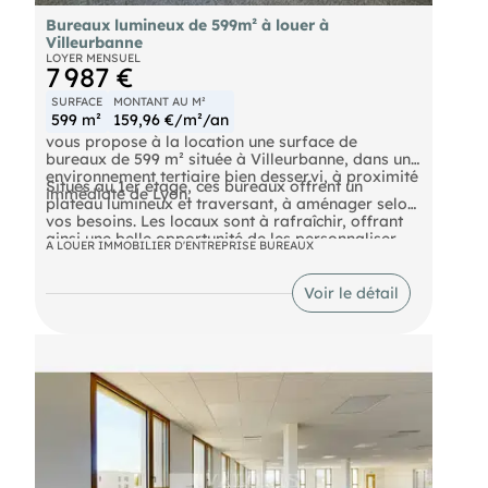
Bureaux lumineux de 599m² à louer à
Villeurbanne
LOYER MENSUEL
7 987 €
SURFACE
MONTANT AU M²
599 m²
159,96 €/m²/an
vous propose à la location une surface de
bureaux de 599 m² située à Villeurbanne, dans un
environnement tertiaire bien desservi, à proximité
Situés au 1er étage, ces bureaux offrent un
immédiate de Lyon.
plateau lumineux et traversant, à aménager selon
vos besoins. Les locaux sont à rafraîchir, offrant
ainsi une belle opportunité de les personnaliser
A LOUER IMMOBILIER D'ENTREPRISE BUREAUX
pour créer un environnement de travail adapté à
votre activité.
Voir le détail