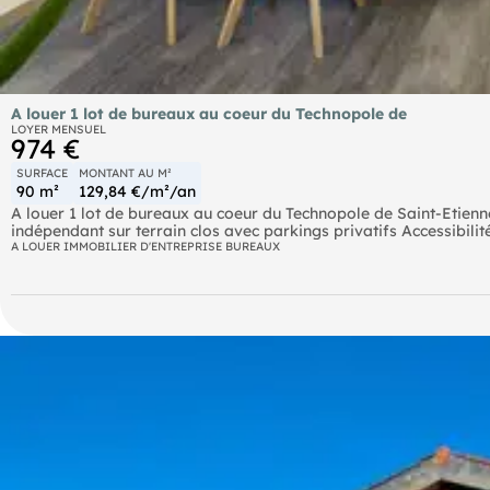
A louer 1 lot de bureaux au coeur du Technopole de
LOYER MENSUEL
974 €
SURFACE
MONTANT AU M²
90 m²
129,84 €/m²/an
A louer 1 lot de bureaux au coeur du Technopole de Saint-Etienne
indépendant sur terrain clos avec parkings privatifs Accessibili
Lyon/Clermont Ferrand
A LOUER IMMOBILIER D'ENTREPRISE BUREAUX
SNCF Gare de Chateaucreux TGV à 5 minutes Autoroute A 72 (Sai
Bouthéon à 15 minutes