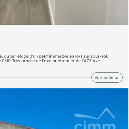
, au 1er étage d'un petit immeuble en R+1 sur sous-sol,
té PMR Très proche de l'axe autoroutier de l'A72 Axe
nt-Etienne / Clermont Ferrand) Avion Aéroport : Andrézieux-
Voir le détail