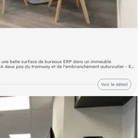
e une belle surface de bureaux ERP dans un immeuble
. A deux pas du tramway et de l'embranchement autoroutier - En
peut complèter cette offre BUREAUX - A LOUER - SAINT
nopole une belle
as du tramway et de l'embranchement autoroutier - En parfait
Voir le détail
lèter cette offre
-Étienne-Terrasse (Gare SNCF) Borne de recharge SEMOB Zenith
tie) - Technopole