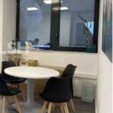
phique : au cœur de Saint-Étienne, le quartier de Bergson est à
mmun, à 20 mètres du tramway T1 et T3.
our un loyer de 1740 € est une réelle opportunité pouvant
té.
 organiser une visite.Ce bien vous est présenté par Aquila.