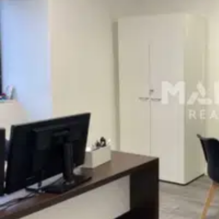
représente un avantage considérable.
Une autre particularité de cette location est sa situation géogra
la fois calme et parfaitement desservi par les transports en co
Disponible dès à présent, ce local professionnel à la location p
répondre à de nombreuses demandes des professionnels de san
Possibilité 1 place de parking en sus.
Taxe foncière charge locataire.
Ne tardez pas à nous contacter pour plus d'informations ou pour