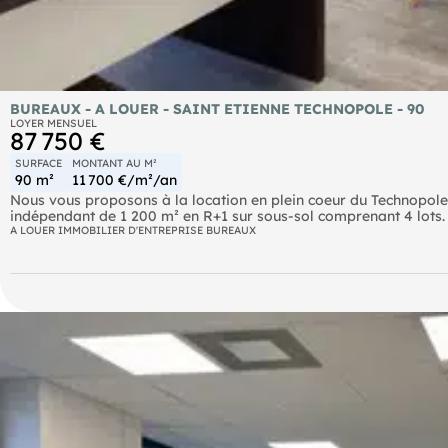
BUREAUX - A LOUER - SAINT ETIENNE TECHNOPOLE - 90
LOYER MENSUEL
87 750 €
SURFACE
MONTANT AU M²
90 m²
11 700 €/m²/an
Nous vous proposons à la location en plein coeur du Technopol
indépendant de 1 200 m² en R+1 sur sous-sol comprenant 4 lots
parfait état - Equipements normes PMR - Une partie stockage 
A LOUER IMMOBILIER D'ENTREPRISE BUREAUX
ETIENNE TECHNOPOLE - 90 M² avec stockage de 130 m² possible en sus Re à la location en plein coeur du Tech
surface de bureaux ERP de 90 m² en R+1 sur sous-sol .A deux p
état - Equipements normes PMR - Une partie stockage peut comp
Aéroport Aéroport de Saint Etienne Bouthéon (France) SNCF St
e-Premium (Bornes de recharge) Autoroute A 72 (Entrée) et (Sor