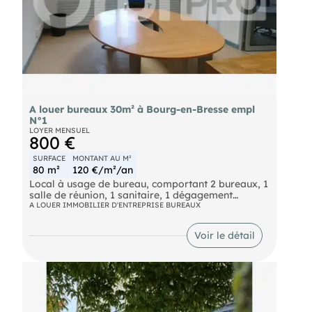
A louer bureaux 30m² à Bourg-en-Bresse empl
N°1
LOYER MENSUEL
800 €
SURFACE
MONTANT AU M²
80 m²
120 €/m²/an
Local à usage de bureau, comportant 2 bureaux, 1
salle de réunion, 1 sanitaire, 1 dégagement
pouvant servir de rangement, local photocopieur
A LOUER IMMOBILIER D'ENTREPRISE BUREAUX
ou autre.
Voir le détail
Bureaux rénovés, menuiseries PVC neuves.
Ensemble meublé, charges comprises. (électricité,
accès internet, chauffage, eau)
Situé en zone d'activité équipée fibre et vidéo-