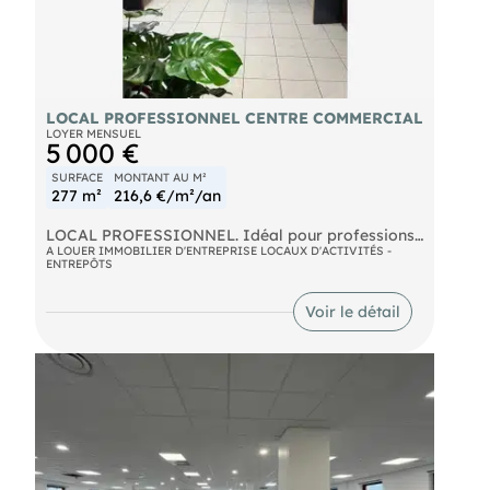
LOCAL PROFESSIONNEL CENTRE COMMERCIAL
LOYER MENSUEL
5 000 €
SURFACE
MONTANT AU M²
277 m²
216,6 €/m²/an
LOCAL PROFESSIONNEL. Idéal pour professions
libérales ou bureaux d'études
A LOUER IMMOBILIER D'ENTREPRISE LOCAUX D'ACTIVITÉS -
ENTREPÔTS
Très bien situé au sein d'une zone commerciale.
7 bureaux + zone d'expo centrale ( ou salle
d'attente clientèle )
Voir le détail
Cuisine équipée.
Pour un contact et des précisions:
- , PAYS DE GEX
L'Agence Gessienne 100% dédiée à vos projets
professionnels
+33