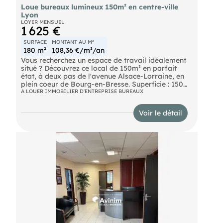
Loue bureaux lumineux 150m² en centre-ville
Lyon
LOYER MENSUEL
1 625 €
SURFACE
MONTANT AU M²
180 m²
108,36 €/m²/an
Vous recherchez un espace de travail idéalement
situé ? Découvrez ce local de 150m² en parfait
état, à deux pas de l'avenue Alsace-Lorraine, en
plein coeur de Bourg-en-Bresse. Superficie : 150m²
avec de grands espaces modulables Emplacement
A LOUER IMMOBILIER D'ENTREPRISE BUREAUX
stratégique : Proximité immédiate des commerces
et transports État : Local en excellent état, prêt à
Voir le détail
l'emploi Idéal pour : Bureaux, professions
libérales, coworking Ne manquez pas cette
opportunité ! Contactez-nous pour une visite.