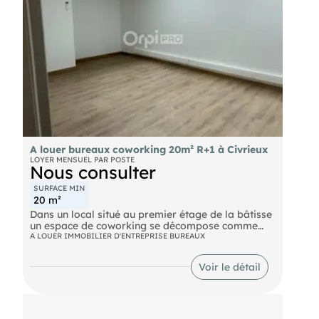
à proximité de Lyon.
Route A proximité immédiate de l'autoroute A42
(à 3 min). Raccordement rapide à l'A432
A louer bureaux coworking 20m² R+1 à Civrieux
LOYER MENSUEL PAR POSTE
Nous consulter
SURFACE MIN
20 m²
Dans un local situé au premier étage de la bâtisse
un espace de coworking se décompose comme
suit :1 bureau de 24 m²1 bureau de 24 m²1 bureau
A LOUER IMMOBILIER D'ENTREPRISE BUREAUX
de 20 m²Les 3 bureaux sont loués séparément ou
d'un seul tenant . Chaque bureau est équipé d'une
Voir le détail
climatisation réversible.Ils donnent droit à des
espaces commun dont un espace cuisine équipée
et des sanitaires. Pas accès PMR.Pour chaques
bureaux les charges sont de 140 € / Mois et
comprennent :