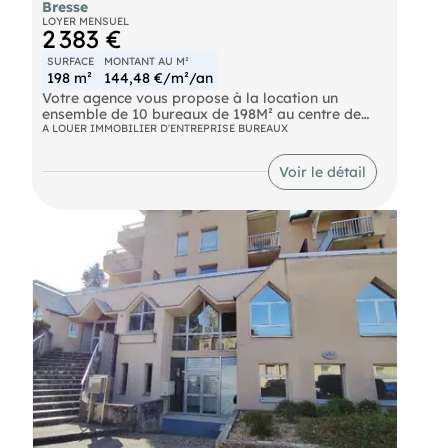
Bresse
LOYER MENSUEL
2 383 €
SURFACE
MONTANT AU M²
198 m²
144,48 €/m²/an
Votre agence vous propose à la location un
ensemble de 10 bureaux de 198M² au centre de
Bourg-en-Bresse face au champs de foire, au
A LOUER IMMOBILIER D'ENTREPRISE BUREAUX
3ème étage d'un immeuble administratif.
Voir le détail
Bureaux entièrement équipés, mobilier en option,
sanitaires communs sur palier.
Chauffage,électricité, ménage, alarme incendie,
ascenseur, accueil, compris dans les charges.
Parking gratuit en face, gare des bus à 100
mètres. Locaux disponibles immédiatement.
- Loyer annuel : 28598.4 €
- Charges annuelles : 15888 €
- Honoraires : 15% HT à la charge du preneur (soit
4 289,70 € HT)