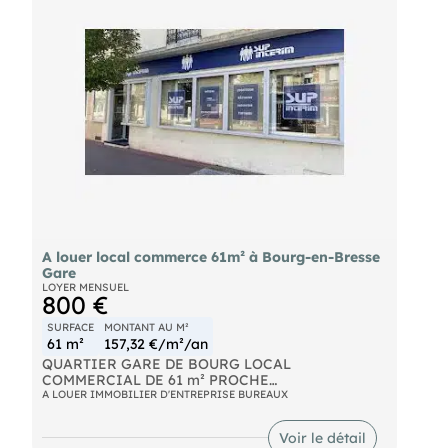
- Internet
- L'eau
- L'électricité
- Climatisation
- Loyer annuel : 4100 € HT
- Charges annuelles : 1680 €
- Honoraires : 15% HT à la charge du preneur (soit
615,00 € HT)
A louer local commerce 61m² à Bourg-en-Bresse
Gare
LOYER MENSUEL
800 €
SURFACE
MONTANT AU M²
61 m²
157,32 €/m²/an
QUARTIER GARE DE BOURG LOCAL
COMMERCIAL DE 61 m² PROCHE
RESTAURANTS,TRANSPORTS EN COMMUN,
A LOUER IMMOBILIER D'ENTREPRISE BUREAUX
PARKING ACTIVITES ACCEPTEES, TOUT
COMMERCES SAUF NUISANCES SONORES ET
Voir le détail
OLFACTIVES TRES FORTE VISIBILITE