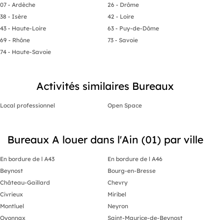
07 - Ardèche
26 - Drôme
38 - Isère
42 - Loire
43 - Haute-Loire
63 - Puy-de-Dôme
69 - Rhône
73 - Savoie
74 - Haute-Savoie
Activités similaires Bureaux
Local professionnel
Open Space
Bureaux A louer dans l'Ain (01) par ville
En bordure de l A43
En bordure de l A46
Beynost
Bourg-en-Bresse
Château-Gaillard
Chevry
Civrieux
Miribel
Montluel
Neyron
Oyonnax
Saint-Maurice-de-Beynost