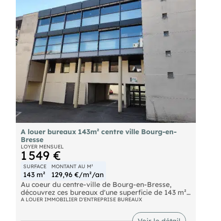
Chauffage individuel gaz, climatisation.
Accessibilité PMR avec rampe amovible.
- Loyer annuel : 20400 €
- Charges annuelles : 2400 €
- Taxe foncière : 1200 € Preneur
A louer bureaux 143m² centre ville Bourg-en-
Bresse
LOYER MENSUEL
1 549 €
SURFACE
MONTANT AU M²
143 m²
129,96 €/m²/an
Au coeur du centre-ville de Bourg-en-Bresse,
découvrez ces bureaux d'une superficie de 143 m².
Ils sont composés d'un palier desservant un
A LOUER IMMOBILIER D'ENTREPRISE BUREAUX
espace bureau/accueil ainsi que des sanitaires, et
d'une coursive menant à 4 bureaux
Voir le détail