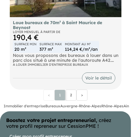
:
(Entreprise individuelle)
RSAC 844.800.292
RCP 59941057
Loue bureaux de 70m² à Saint Maurice de
Beynost
LOYER MENSUEL À PARTIR DE
190,4 €
SURFACE MIN
SURFACE MAX
MONTANT AU M²
20 m²
377 m²
114,24 €/m²/an
Nous vous proposons des bureaux à louer dans un
parc clos situé à une minute de l'autoroute A42.
Ces bureaux proposent de belles prestations, des
A LOUER IMMOBILIER D'ENTREPRISE BUREAUX
espaces verts et de nombreuses places de
parkings. SAINT MAURICE DE BEYNOST -
Voir le détail
Bureaux divisibles à partir de 20 m² - A LOUER ;
vous propose des bureaux à louer dans un parc
clos situé à une minute de l'autoroute A42. Ces
bureaux proposent de belles prestations, des
<
1
2
>
espaces verts et de nombreuses places de
parkings.
Immobilier d'entreprise
Bureaux
Auvergne-Rhône-Alpes
Rhône-Alpes
Ain
SNCF St-Maurice-de-Beynost (France) Autoroute
Autoroute A42 à proximité Autoroute Autoroute
A432 à proximité
Boostez votre projet entrepreneurial,
créez
votre profil repreneur sur CessionPME !
Créer mon profil entrepreneur