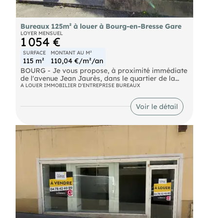
Bureaux 125m² à louer à Bourg-en-Bresse Gare
LOYER MENSUEL
1 054 €
SURFACE
MONTANT AU M²
115 m²
110,04 €/m²/an
BOURG - Je vous propose, à proximité immédiate
de l'avenue Jean Jaurès, dans le quartier de la
gare, des bureaux de 125 m², rénovés, répartis en
A LOUER IMMOBILIER D'ENTREPRISE BUREAUX
un grand plateau et un bureau fermé. Disponibilité
immédiate. Accessibilité PMR. Le bien inclut
Voir le détail
également deux places de parking privées ainsi
qu'une place réservée aux personnes à mobilité
réduite située dans la rue. Conditions financières :
Loyer mensuel HT : 1 250Euros HT HC (paiement
au trimestre) Charges locatives : 140Euros
HT/mois Dépôt de garantie : 2 mois de loyer HT
HC Honoraires agence : 2 250Euros HT en sus et
frais d'état des lieux (obligatoire) Bail
professionnel ou commercial