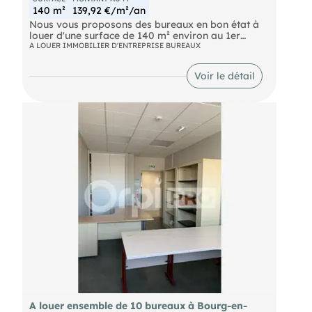
140 m²
139,92 €/m²/an
Nous vous proposons des bureaux en bon état à
louer d'une surface de 140 m² environ au 1er
étage d'un petit bâtiment de bureau indépendant ,
A LOUER IMMOBILIER D'ENTREPRISE BUREAUX
secteur NEYRON LE HAUT. 8 parkings privatifs
complètent cette offre NEYRON - Bureaux de 140
Voir le détail
m² - A LOUER Re des bureaux en bon état à louer
d'une surface de 140 m² environ au 1er étage d'un
petit bâtiment de bureau indépendant , secteur
NEYRON LE HAUT. 8 parkings privatifs complètent
cette offre
A louer ensemble de 10 bureaux à Bourg-en-