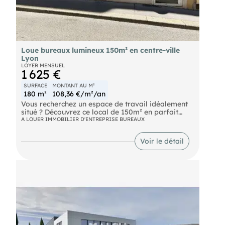
Loue bureaux lumineux 150m² en centre-ville
Lyon
LOYER MENSUEL
1 625 €
SURFACE
MONTANT AU M²
180 m²
108,36 €/m²/an
Vous recherchez un espace de travail idéalement
situé ? Découvrez ce local de 150m² en parfait
état, à deux pas de l'avenue Alsace-Lorraine, en
A LOUER IMMOBILIER D'ENTREPRISE BUREAUX
plein coeur de Bourg-en-Bresse. Superficie : 150m²
avec de grands espaces modulables Emplacement
Voir le détail
stratégique : Proximité immédiate des commerces
et transports État : Local en excellent état, prêt à
l'emploi Idéal pour : Bureaux, professions
libérales, coworking Ne manquez pas cette
opportunité ! Contactez-nous pour une visite.