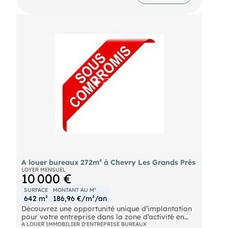
A louer bureaux 272m² à Chevry Les Grands Prés
LOYER MENSUEL
10 000 €
SURFACE
MONTANT AU M²
642 m²
186,96 €/m²/an
Découvrez une opportunité unique d’implantation
pour votre entreprise dans la zone d’activité en
plein essor de 'Les Grands Prés' à Chevry. Ce
A LOUER IMMOBILIER D'ENTREPRISE BUREAUX