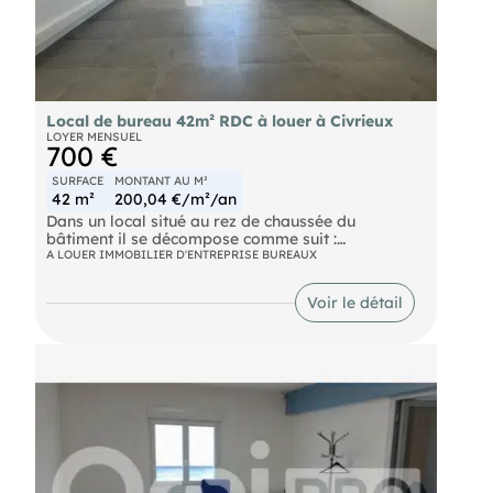
Local de bureau 42m² RDC à louer à Civrieux
LOYER MENSUEL
700 €
SURFACE
MONTANT AU M²
42 m²
200,04 €/m²/an
Dans un local situé au rez de chaussée du
bâtiment il se décompose comme suit :
- 1 local de bureau de 42 m² avec sanitaire
A LOUER IMMOBILIER D'ENTREPRISE BUREAUX
- Un espace cuisine en commun
- Climatisation réversible
Voir le détail
- 2 Places de parking privées
- Accès PMRTout est compris dans les charges
eau, électricité, chauffage.Idéal pour une activité
libérale ou de bureau.
- Loyer annuel : 8400 € HT
- Charges annuelles : 1680 €
- Honoraires : 15% HT (soit 1 260,00 € HT)