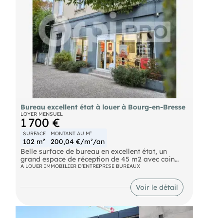
surveillance.
Accès indépendant, places de parking privatives.
Prix : 800 euros loyer mensuel, + 80 euros charges
mensuelles
- Loyer annuel : 9600 € HT
- Charges annuelles : 960 €
- Taxe foncière : 600 € Preneur
Bureau excellent état à louer à Bourg-en-Bresse
- Honoraires : 2500 € HT à la charge du preneur
LOYER MENSUEL
1 700 €
SURFACE
MONTANT AU M²
102 m²
200,04 €/m²/an
Belle surface de bureau en excellent état, un
grand espace de réception de 45 m2 avec coin
attente , 2 bureaux vitrés, sanitaires, coin
A LOUER IMMOBILIER D'ENTREPRISE BUREAUX
kitchenette. Surface totale 102 m2 environ.
Voir le détail
Grande façade vitrée, sur avenue passante, face
gare TGV et gare routière.