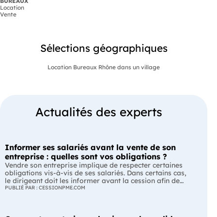
BUREAUX
Location
Vente
Sélections géographiques
Location Bureaux Rhône dans un village
Actualités des experts
Informer ses salariés avant la vente de son
entreprise : quelles sont vos obligations ?
Vendre son entreprise implique de respecter certaines
obligations vis-à-vis de ses salariés. Dans certains cas,
le dirigeant doit les informer avant la cession afin de
leur permettre, s'ils le souhaitent, de présenter une offre
PUBLIÉ PAR : CESSIONPME.COM
de reprise. Quelles entreprises sont concernées ? Quels
délais faut-il respecter ? Comment transmettre cette
information ? Voici ce que prévoit la réglementation.