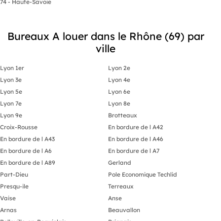
74 - Haute-Savoie
Bureaux A louer dans le Rhône (69) par
ville
Lyon 1er
Lyon 2e
Lyon 3e
Lyon 4e
Lyon 5e
Lyon 6e
Lyon 7e
Lyon 8e
Lyon 9e
Brotteaux
Croix-Rousse
En bordure de l A42
En bordure de l A43
En bordure de l A46
En bordure de l A6
En bordure de l A7
En bordure de l A89
Gerland
Part-Dieu
Pole Economique Techlid
Presqu-ile
Terreaux
Vaise
Anse
Arnas
Beauvallon