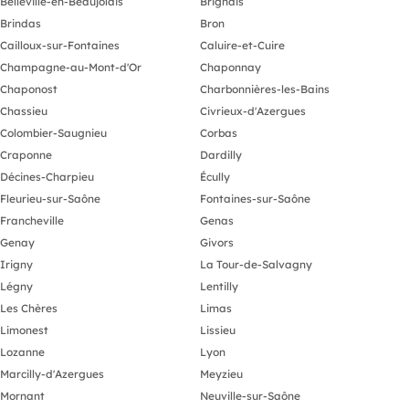
Belleville-en-Beaujolais
Brignais
Brindas
Bron
Cailloux-sur-Fontaines
Caluire-et-Cuire
Champagne-au-Mont-d'Or
Chaponnay
Chaponost
Charbonnières-les-Bains
Chassieu
Civrieux-d'Azergues
Colombier-Saugnieu
Corbas
Craponne
Dardilly
Décines-Charpieu
Écully
Fleurieu-sur-Saône
Fontaines-sur-Saône
Francheville
Genas
Genay
Givors
Irigny
La Tour-de-Salvagny
Légny
Lentilly
Les Chères
Limas
Limonest
Lissieu
Lozanne
Lyon
Marcilly-d'Azergues
Meyzieu
Mornant
Neuville-sur-Saône