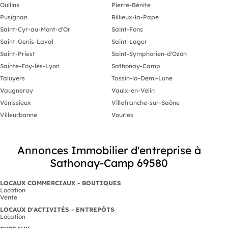
Oullins
Pierre-Bénite
Pusignan
Rillieux-la-Pape
Saint-Cyr-au-Mont-d'Or
Saint-Fons
Saint-Genis-Laval
Saint-Lager
Saint-Priest
Saint-Symphorien-d'Ozon
Sainte-Foy-lès-Lyon
Sathonay-Camp
Taluyers
Tassin-la-Demi-Lune
Vaugneray
Vaulx-en-Velin
Vénissieux
Villefranche-sur-Saône
Villeurbanne
Vourles
Annonces Immobilier d'entreprise à
Sathonay-Camp 69580
LOCAUX COMMERCIAUX - BOUTIQUES
Location
Vente
LOCAUX D'ACTIVITÉS - ENTREPÔTS
Location