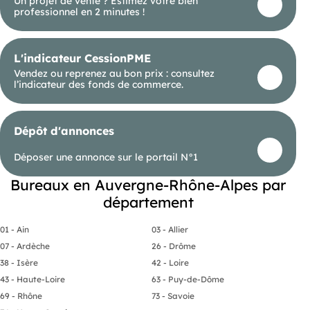
Un projet de vente ? Estimez votre bien
Les informations sur les risques auxquels ce bien
professionnel en 2 minutes !
est exposé sont disponibles sur le site Géorisques :
georisques. gouv. fr.
(RSAC N°449 538 263 - Greffe de LYON 3EME
L'indicateur CessionPME
ARRONDISSEMENT) Entrepreneur Individuel -
Vendez ou reprenez au bon prix : consultez
Réf.943865
l’indicateur des fonds de commerce.
Dépôt d'annonces
Déposer une annonce sur le portail N°1
Bureaux en Auvergne-Rhône-Alpes par
département
01 - Ain
03 - Allier
07 - Ardèche
26 - Drôme
38 - Isère
42 - Loire
43 - Haute-Loire
63 - Puy-de-Dôme
69 - Rhône
73 - Savoie