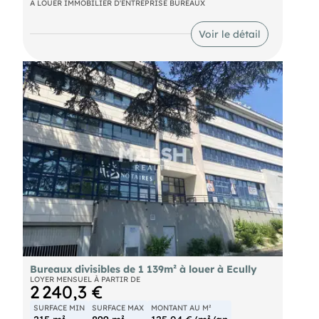
tertiaire situé au coeur de la TECHLID, sur la
A LOUER IMMOBILIER D'ENTREPRISE BUREAUX
commune d'ECULLY.
Voir le détail
Bureaux divisibles de 1 139m² à louer à Ecully
LOYER MENSUEL À PARTIR DE
2 240,3 €
SURFACE MIN
SURFACE MAX
MONTANT AU M²