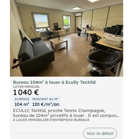
Bureau 104m² à louer à Ecully Techlid
LOYER MENSUEL
1 040 €
SURFACE
MONTANT AU M²
104 m²
120 €/m²/an
ECULLY, Techlid, proche Tennis Champagne,
bureau de 104m² privatifs à louer . Il est composé
d'une salle de réunion de 35m² équipée, d'un open-
A LOUER IMMOBILIER D'ENTREPRISE BUREAUX
space de 25m², de deux bureaux de 17 et 14m².
Connexion internet haut débit par fibre optique
Voir le détail
disponible. Les bureaux sont climatisés et