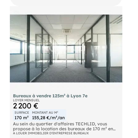
disposent de 4 places de parking. Au 1er étage
sans ascenseur d'un immeuble tertiaire bien
entretenu et nettoyé quotidiennement. Accès
M6/TEO faciles.
Bureaux à vendre 125m² à Lyon 7e
LOYER MENSUEL
2 200 €
SURFACE
MONTANT AU M²
170 m²
155,28 €/m²/an
Au sein du quartier d'affaires TECHLID, vous
propose à la location des bureaux de 170 m² en
R+1 au sein de la commune d'Ecully.
A LOUER IMMOBILIER D'ENTREPRISE BUREAUX