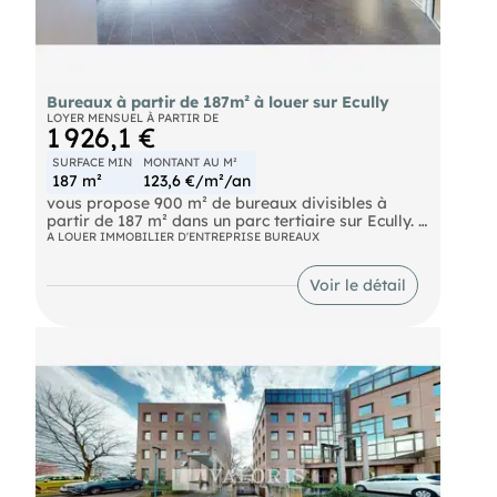
Bureaux à partir de 187m² à louer sur Ecully
LOYER MENSUEL À PARTIR DE
1 926,1 €
SURFACE MIN
MONTANT AU M²
187 m²
123,6 €/m²/an
vous propose 900 m² de bureaux divisibles à
partir de 187 m² dans un parc tertiaire sur Ecully.
A LOUER IMMOBILIER D'ENTREPRISE BUREAUX
Disponibles immédiatement, ces bureaux offrent
un cadre de travail fonctionnel et facilement
Voir le détail
aménageable pouvant combiner des espaces en
open-spaces comme des bureaux cloisonnés.
L'immeuble récent bénéficie de très belles
prestations avec un contrôle d'accès par badge et
interphone, ascenseurs et des parties communes
soignées.
Des places de stationnement sont également
disponibles à la location pour un confort
supplémentaire, avec la possibilité d'installer des
bornes de recharge électriques.