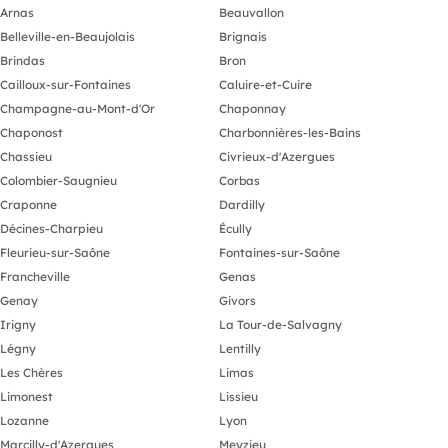
Arnas
Beauvallon
Belleville-en-Beaujolais
Brignais
Brindas
Bron
Cailloux-sur-Fontaines
Caluire-et-Cuire
Champagne-au-Mont-d'Or
Chaponnay
Chaponost
Charbonnières-les-Bains
Chassieu
Civrieux-d'Azergues
Colombier-Saugnieu
Corbas
Craponne
Dardilly
Décines-Charpieu
Écully
Fleurieu-sur-Saône
Fontaines-sur-Saône
Francheville
Genas
Genay
Givors
Irigny
La Tour-de-Salvagny
Légny
Lentilly
Les Chères
Limas
Limonest
Lissieu
Lozanne
Lyon
Marcilly-d'Azergues
Meyzieu