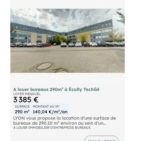
A louer bureaux 290m² à Écully Techlid
LOYER MENSUEL
3 385 €
SURFACE
MONTANT AU M²
290 m²
140,04 €/m²/an
LYON vous propose la location d'une surface de
bureaux de 290.10 m² environ au sein d'un
immeuble tertiaire situé au coeur de la TECHLID,
A LOUER IMMOBILIER D'ENTREPRISE BUREAUX
sur la commune d'ECULLY.