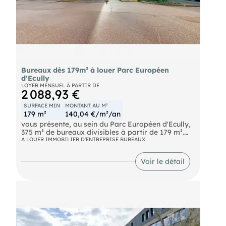
N'hésitez pas à nous contacter pour plus
d'informations ou organiser une visite !
Bureaux dès 179m² à louer Parc Européen
d'Ecully
LOYER MENSUEL À PARTIR DE
2 088,93 €
SURFACE MIN
MONTANT AU M²
179 m²
140,04 €/m²/an
vous présente, au sein du Parc Européen d'Ecully,
375 m² de bureaux divisibles à partir de 179 m².
Cet ensemble immobilier est entouré de verdure et
A LOUER IMMOBILIER D'ENTREPRISE BUREAUX
longe une forêt. Il s'agit d'un ancien domaine
familial, réaménagé en copropriété de bureaux.
Voir le détail
Venez découvrir ce parc verdoyant au pied des
grands axes routiers (M6) et des transports en
commun.