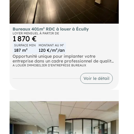
Bureaux 401m² RDC à louer à Écully
LOYER MENSUEL À PARTIR DE
1 870 €
SURFACE MIN
MONTANT AU M²
187 m²
120 €/m²/an
Opportunité unique pour implanter votre
entreprise dans un cadre professionnel de qualité !
A LOUER IMMOBILIER D'ENTREPRISE BUREAUX
LYON vous propose à la location des bureaux de
401,01 m² environ, situés en rez-de-chaussée au
Voir le détail
sein d'un immeuble tertiaire à Écully. Ces espaces,
en bon état, sont aménagés et cloisonnés, offrant
un cadre de travail confortable et optimisé.
Contactez-nous dès maintenant pour plus
d'informations ou organiser une visite !