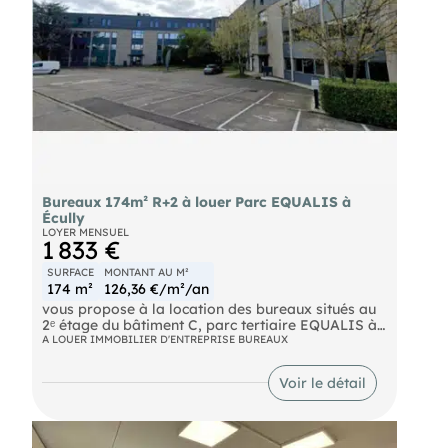
Bureaux 174m² R+2 à louer Parc EQUALIS à
Écully
LOYER MENSUEL
1 833 €
SURFACE
MONTANT AU M²
174 m²
126,36 €/m²/an
vous propose à la location des bureaux situés au
2ᵉ étage du bâtiment C, parc tertiaire EQUALIS à
Écully. Surface 174,7 m² cloisonnée et lumineuse,
A LOUER IMMOBILIER D'ENTREPRISE BUREAUX
climatisation réversible, trois parkings inclus,
charges comprenant la taxe foncière. Disponibilité
Voir le détail
immédiate.