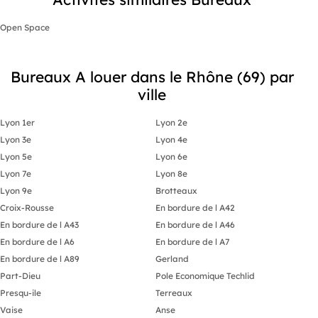
Open Space
Bureaux A louer dans le Rhône (69) par
ville
Lyon 1er
Lyon 2e
Lyon 3e
Lyon 4e
Lyon 5e
Lyon 6e
Lyon 7e
Lyon 8e
Lyon 9e
Brotteaux
Croix-Rousse
En bordure de l A42
En bordure de l A43
En bordure de l A46
En bordure de l A6
En bordure de l A7
En bordure de l A89
Gerland
Part-Dieu
Pole Economique Techlid
Presqu-ile
Terreaux
Vaise
Anse