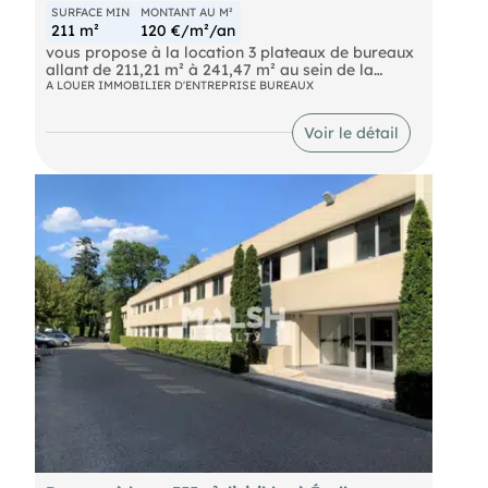
SURFACE MIN
MONTANT AU M²
211 m²
120 €/m²/an
vous propose à la location 3 plateaux de bureaux
allant de 211,21 m² à 241,47 m² au sein de la
commune d'Ecully.
A LOUER IMMOBILIER D'ENTREPRISE BUREAUX
N'hésitez pas à nous contacter pour plus
Voir le détail
d'informations.
- Loyer annuel : 82465.2 € HTHC
- Charges annuelles : 22911.57 €
- Taxe foncière : 15764 € Preneur
- Honoraires : 15% HT à la charge du preneur (soit
12 369,78 € HT)