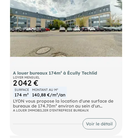
cloisonnement, faux plafond technique, fibre
optique. Sanitaires privés Ventilation : CTA double
flux pour une qualité de l'air optimale. Chauffage
et climatisation : Pompe à chaleur réversible, avec
diffusion par ventilo-convecteurs gainables dans
le faux plafond. Parkings : 3 places de parking
extérieures privatifs disponibles. Bail commercial :
3/6/9 ans Fiscalité : TVA Indice de révision : ILAT
Disponibilité : Immédiate.
A louer bureaux 174m² à Écully Techlid
LOYER MENSUEL
2 042 €
SURFACE
MONTANT AU M²
174 m²
140,88 €/m²/an
LYON vous propose la location d'une surface de
bureaux de 174.70m² environ au sein d'un
immeuble tertiaire situé au coeur de la TECHLID,
A LOUER IMMOBILIER D'ENTREPRISE BUREAUX
sur la commune d'ECULLY.
Voir le détail