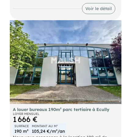
N'hésitez pas à nous contacter pour plus
Voir le détail
d'informations.
- Loyer annuel : 26400 € HTHC
- Charges annuelles : 4600 € HT
- Taxe foncière : 3000 € Preneur
- Honoraires : 15% HT à la charge du preneur (soit
3 960,00 € HT)
A louer bureaux 190m² parc tertiaire à Ecully
LOYER MENSUEL
1 666 €
SURFACE
MONTANT AU M²
190 m²
105,24 €/m²/an