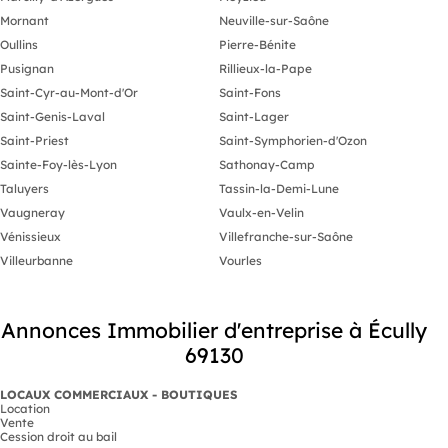
Mornant
Neuville-sur-Saône
Oullins
Pierre-Bénite
Pusignan
Rillieux-la-Pape
Saint-Cyr-au-Mont-d'Or
Saint-Fons
Saint-Genis-Laval
Saint-Lager
Saint-Priest
Saint-Symphorien-d'Ozon
Sainte-Foy-lès-Lyon
Sathonay-Camp
Taluyers
Tassin-la-Demi-Lune
Vaugneray
Vaulx-en-Velin
Vénissieux
Villefranche-sur-Saône
Villeurbanne
Vourles
Annonces Immobilier d'entreprise à Écully
69130
LOCAUX COMMERCIAUX - BOUTIQUES
Location
Vente
Cession droit au bail