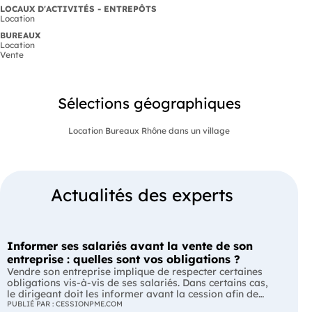
LOCAUX D'ACTIVITÉS - ENTREPÔTS
Location
BUREAUX
Location
Vente
Sélections géographiques
Location Bureaux Rhône dans un village
Actualités des experts
Informer ses salariés avant la vente de son
entreprise : quelles sont vos obligations ?
Vendre son entreprise implique de respecter certaines
obligations vis-à-vis de ses salariés. Dans certains cas,
le dirigeant doit les informer avant la cession afin de
leur permettre, s'ils le souhaitent, de présenter une offre
PUBLIÉ PAR : CESSIONPME.COM