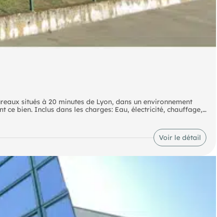
reaux situés à 20 minutes de Lyon, dans un environnement
ce bien. Inclus dans les charges: Eau, électricité, chauffage,
ains - 2 lots de 40 m² et 180 m². MASLH Realty & propose à louer
 Lyon, dans un environnement calme et verdoyant. De
charges: Eau, électricité, chauffage, climatisation, entretien .
Voir le détail