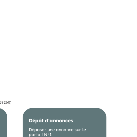
(69260)
Dépôt d'annonces
Déposer une annonce sur le
portail N°1