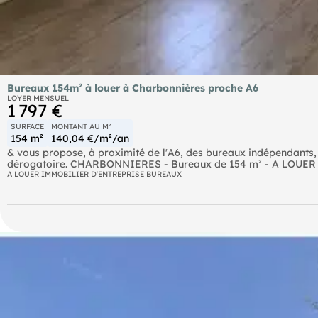
Bureaux 154m² à louer à Charbonnières proche A6
LOYER MENSUEL
1 797 €
SURFACE
MONTANT AU M²
154 m²
140,04 €/m²/an
& vous propose, à proximité de l'A6, des bureaux indépendants, c
dérogatoire. CHARBONNIERES - Bureaux de 154 m² - A LOUER Rvous propose, des bureaux indépendants, cloisonnées e
disposant de parkings à proximité de l'A6. Accès indépendant d
A LOUER IMMOBILIER D'ENTREPRISE BUREAUX
cloisonnés et lumineux, une salle de réunion et un open space, 
plafond, local technique, chaudière à gaz individuelle, sanitaires
SNCF Les Flachères (SNCF)