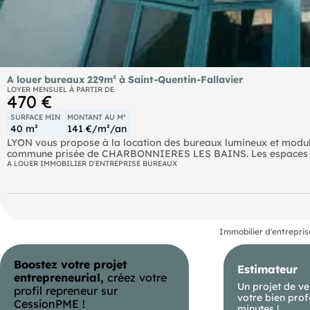
A louer bureaux 229m² à Saint-Quentin-Fallavier
LOYER MENSUEL À PARTIR DE
470 €
SURFACE MIN
MONTANT AU M²
40 m²
141 €/m²/an
LYON vous propose à la location des bureaux lumineux et modulab
commune prisée de CHARBONNIERES LES BAINS. Les espaces sont
d'aménagement selon les besoins de votre activité. Idéalement 
A LOUER IMMOBILIER D'ENTREPRISE BUREAUX
bureaux conviendront parfaitement aux entreprises recherchant c
Immobilier d'entrepris
Boostez votre projet
Estimateur
entrepreneurial,
créez votre
Un projet de ve
profil repreneur sur
votre bien prof
CessionPME !
minutes !