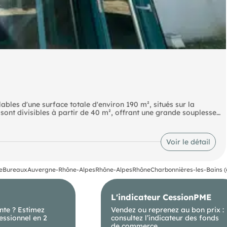
les d'une surface totale d'environ 190 m², situés sur la
 divisibles à partir de 40 m², offrant une grande souplesse
implantés dans un cadre verdoyant à l'ouest de LYON, ces
alme, confort et accessibilité.
Voir le détail
e
Bureaux
Auvergne-Rhône-Alpes
Rhône-Alpes
Rhône
Charbonnières-les-Bains 
L'indicateur CessionPME
nte ? Estimez
Vendez ou reprenez au bon prix :
essionnel en 2
consultez l’indicateur des fonds
de commerce.