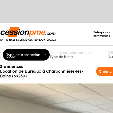
Entreprises
commerces
Type de transaction
Louer
Type de biens
À 
3 annonces
Location de Bureaux à Charbonnières-les-
Créer un
Bains (69260)