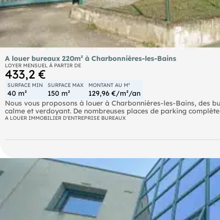
A louer bureaux 220m² à Charbonnières-les-Bains
LOYER MENSUEL À PARTIR DE
433,2 €
SURFACE MIN
SURFACE MAX
MONTANT AU M²
40 m²
150 m²
129,96 €/m²/an
Nous vous proposons à louer à Charbonnières-les-Bains, des bu
calme et verdoyant. De nombreuses places de parking complètent 
climatisation, entretien . Bureaux à Louer - Charbonnières les B
A LOUER IMMOBILIER D'ENTREPRISE BUREAUX
à Charbonnières-les-Bains, des bureaux situés à 20 minutes de
nombreuses places de parking complètent ce bien. Inclus dans les 
SNCF Les Flachères (France) Bus Lignes 5 et 86