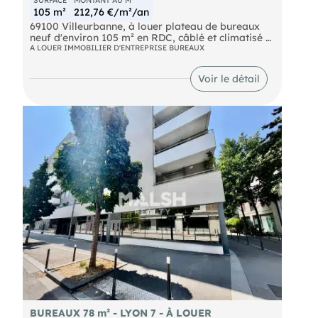
105 m²
212,76 €/m²/an
69100 Villeurbanne, à louer plateau de bureaux
neuf d'environ 105 m² en RDC, câblé et climatisé +
2 parking intérieur cour sécurisés. Disponible
A LOUER IMMOBILIER D'ENTREPRISE BUREAUX
immédiatement. DPE en cours
Voir le détail
BUREAUX 78 m² - LYON 7 - À LOUER