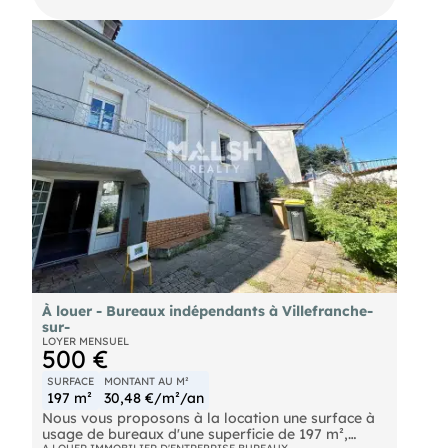
la location au sein d'une zone attractive de
Villeurbanne. Bénéficiant d'une implantation
pratique à deux pas du campus de la Doua et du
secteur des Gratte-Ciel, le bien prend place dans
un quartier commerçant et parfaitement desservi.
Vos équipes profiteront d'une connexion directe
aux transports urbains (bus et tramway) facilitant
l'accès à l'ensemble du réseau métropolitain. La
présence de services et de restaurants dans le
périmètre immédiat apporte un vrai confort au
quotidien. Une belle opportunité pour développer
votre activité sur un emplacement stratégique.
Contactez-nous pour visiter.
Métro Métro A Tram Tram T1, Tram T4 Bus C17,
C26 vélo'V Stations Vélo'V à proximité
À louer - Bureaux indépendants à Villefranche-
sur-
LOYER MENSUEL
500 €
SURFACE
MONTANT AU M²
197 m²
30,48 €/m²/an
Nous vous proposons à la location une surface à
usage de bureaux d'une superficie de 197 m²,