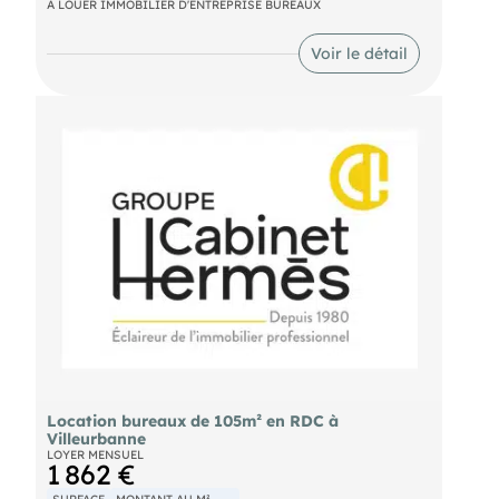
A LOUER IMMOBILIER D'ENTREPRISE BUREAUX
risques auxquels ce bien est exposé sont
disponibles sur le site Géorisques :
https://www.georisques.gouv.fr.
Voir le détail
:
(Entreprise individuelle)
RCP 7953190/S17301065
Location bureaux de 105m² en RDC à
Villeurbanne
LOYER MENSUEL
1 862 €
SURFACE
MONTANT AU M²