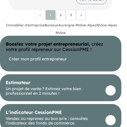
mobilité réduite.
Métro Métro A et C Bus Plusieurs lignes de bus
vélo'V Plusieurs stations à proximité
<
1
2
3
>
Immobilier d'entreprise
Bureaux
Auvergne-Rhône-Alpes
Rhône-Alpes
Rhône
Boostez votre projet entrepreneurial,
créez
votre profil repreneur sur CessionPME !
Créer mon profil entrepreneur
Estimateur
Un projet de vente ? Estimez votre bien
professionnel en 2 minutes !
L'indicateur CessionPME
Vendez ou reprenez au bon prix : consultez
l’indicateur des fonds de commerce.