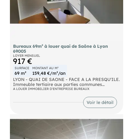
Bureaux 69m² à louer quai de Saône à Lyon
69005
LOYER MENSUEL
917 €
SURFACE
MONTANT AU M²
69 m²
159,48 €/m²/an
LYON - QUAI DE SAONE - FACE A LA PRESQU'ILE.
Immeuble tertiaire aux parties communes
rénovées. Bureaux à louer d'une surface de 69 m².
A LOUER IMMOBILIER D'ENTREPRISE BUREAUX
Locaux climatisés et fibrés. Jusqu'à 2 places de
stationnement possible dans l'immeuble en sus.
Voir le détail
Accès PMR. Frais d'agence : 30% HT d'un an de
loyer HT HC à la charge du preneur.