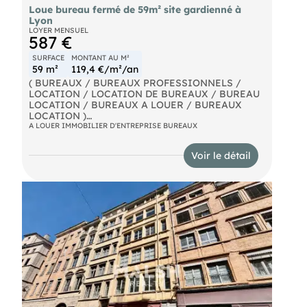
Loue bureau fermé de 59m² site gardienné à
Lyon
LOYER MENSUEL
587 €
SURFACE
MONTANT AU M²
59 m²
119,4 €/m²/an
( BUREAUX / BUREAUX PROFESSIONNELS /
LOCATION / LOCATION DE BUREAUX / BUREAU
LOCATION / BUREAUX A LOUER / BUREAUX
LOCATION )
A LOUER IMMOBILIER D'ENTREPRISE BUREAUX
Bureau de 59 m² / 587 euros / mensuel disponible
sur le Park Artisan de Rillieux-La-Pape.
Voir le détail
Le Park Artisan :
- Un gestionnaire de site logé sur place
- 197 cellules de stockage accessibles en véhicules
jusqu'à 20 mètres cubes
- 114 bureaux
- 77 Containers de stockage
- 3 Quais de déchargement communs à toutes les
cellules de stockage pour les véhicules au dela de
20 mètres cubes
- Un coin détente/cafétéria
- La vidésurveillance
- Un accès par badge 7 jours sur 7 de 05h du