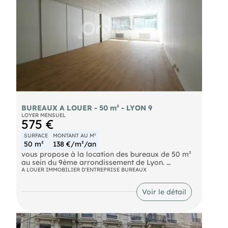
BUREAUX A LOUER - 50 m² - LYON 9
LOYER MENSUEL
575 €
SURFACE
MONTANT AU M²
50 m²
138 €/m²/an
vous propose à la location des bureaux de 50 m²
au sein du 9ème arrondissement de Lyon.
A LOUER IMMOBILIER D'ENTREPRISE BUREAUX
N'hésitez pas à nous contacter pour plus
d'informations.
Voir le détail
- Loyer annuel : 6900 € HTHC
- Charges annuelles : 848.5 € HT