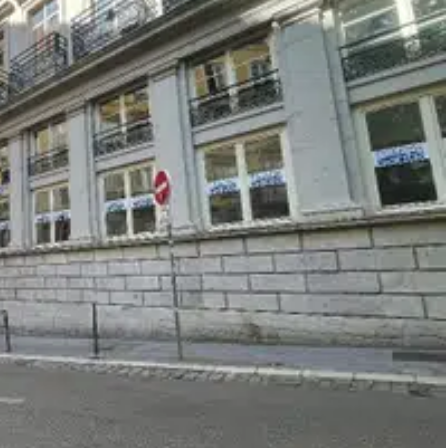
e offre représente une opportunité pertinente pour s'implanter
ise. vous propose d'implanter votre
arfaitement desservi par le réseau de métro et de bus. Cette
uble de style haussmannien. Les espaces, particulièrement
 à votre organisation : 2 grands open spaces, 2 bureaux
ipes ainsi que 2 sanitaires privatifs. Un emplacement stratégique
ollaborateurs.
té SNCF Gare de Lyon-Saint-Paul à 4 min