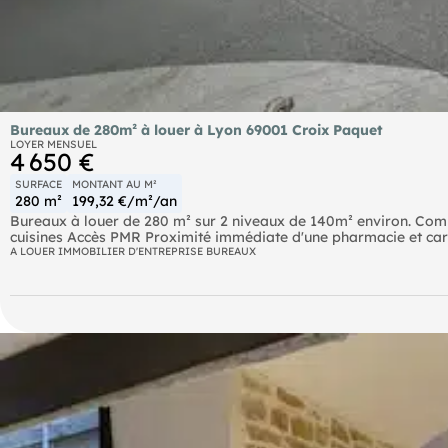
Bureaux de 280m² à louer à Lyon 69001 Croix Paquet
LOYER MENSUEL
4 650 €
SURFACE
MONTANT AU M²
280 m²
199,32 €/m²/an
Bureaux à louer de 280 m² sur 2 niveaux de 140m² environ. Com
cuisines Accès PMR Proximité immédiate d'une pharmacie et carr
A LOUER IMMOBILIER D'ENTREPRISE BUREAUX