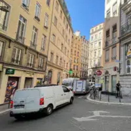
arrondissement et à son organisation interne fonctionnelle, cett
dans un secteur recherché, structuré et particulièrement vivant de la métropole lyonna
entreprise au coeur se, dans un secteur central et commerçant p
surface de bureaux de 157 m² prend place dans un élégant imme
lumineux, s'organisent de façon très rationnelle pour s'adapter
individuels, 1 salle de réunion, 1 espace cuisine dédié à vos équ
offrant toutes les commodités à proximité immédiate pour vos c
Bus Plusieurs lignes de bus vélo'V Plusieurs stations à proximi