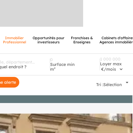
Immobilier
Opportunités pour
Franchises &
Cabinets d'affaire
Professionnel
investisseurs
Enseignes
Agences immobilièr
Loyer max
Surface min
quel endroit ?
m²
e alerte
Tri :
Sélection