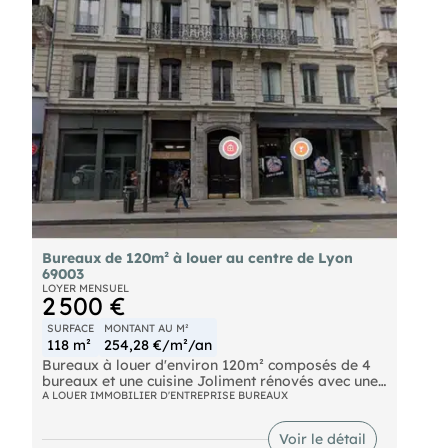
- Honoraires : 15% HT à la charge du preneur (soit
1 035,00 € HT)
Bureaux de 120m² à louer au centre de Lyon
69003
LOYER MENSUEL
2 500 €
SURFACE
MONTANT AU M²
118 m²
254,28 €/m²/an
Bureaux à louer d'environ 120m² composés de 4
bureaux et une cuisine Joliment rénovés avec une
belle hauteur sous plafonds et lumineux En plein
A LOUER IMMOBILIER D'ENTREPRISE BUREAUX
centre de Lyon à proximité du Palais de Justice
Voir le détail