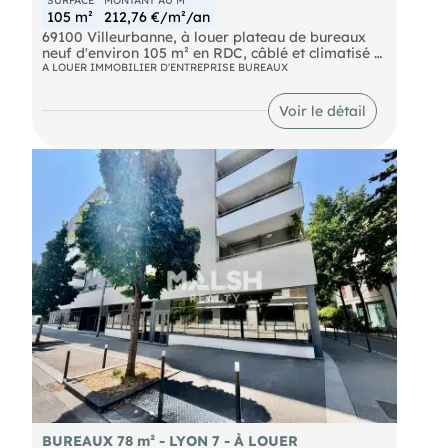
105 m²
212,76 €/m²/an
69100 Villeurbanne, à louer plateau de bureaux
neuf d'environ 105 m² en RDC, câblé et climatisé +
2 parking intérieur cour sécurisés. Disponible
A LOUER IMMOBILIER D'ENTREPRISE BUREAUX
immédiatement. DPE en cours
Voir le détail
BUREAUX 78 m² - LYON 7 - À LOUER