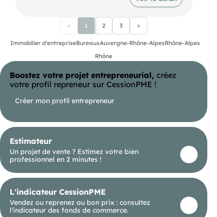
mobilité réduite.
Métro Métro A et C Bus Plusieurs lignes de bus
vélo'V Plusieurs stations à proximité
<
1
2
3
>
Immobilier d'entreprise
Bureaux
Auvergne-Rhône-Alpes
Rhône-Alpes
Rhône
Boostez votre projet entrepreneurial,
créez
votre profil repreneur sur CessionPME !
Créer mon profil entrepreneur
Estimateur
Un projet de vente ? Estimez votre bien
professionnel en 2 minutes !
L'indicateur CessionPME
Vendez ou reprenez au bon prix : consultez
l’indicateur des fonds de commerce.