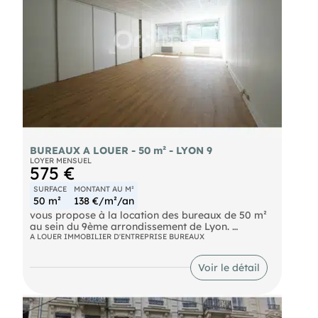
BUREAUX A LOUER - 50 m² - LYON 9
LOYER MENSUEL
575 €
SURFACE
MONTANT AU M²
50 m²
138 €/m²/an
vous propose à la location des bureaux de 50 m²
au sein du 9ème arrondissement de Lyon.
A LOUER IMMOBILIER D'ENTREPRISE BUREAUX
N'hésitez pas à nous contacter pour plus
d'informations.
Voir le détail
- Loyer annuel : 6900 € HTHC
- Charges annuelles : 848.5 € HT