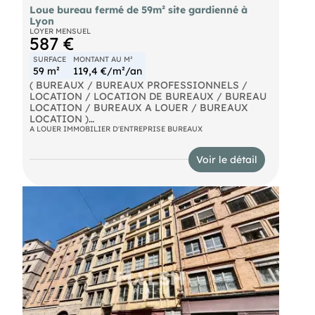
Loue bureau fermé de 59m² site gardienné à
Lyon
LOYER MENSUEL
587 €
SURFACE
MONTANT AU M²
59 m²
119,4 €/m²/an
( BUREAUX / BUREAUX PROFESSIONNELS /
LOCATION / LOCATION DE BUREAUX / BUREAU
LOCATION / BUREAUX A LOUER / BUREAUX
LOCATION )
A LOUER IMMOBILIER D'ENTREPRISE BUREAUX
Bureau de 59 m² / 587 euros / mensuel disponible
sur le Park Artisan de Rillieux-La-Pape.
Voir le détail
Le Park Artisan :
- Un gestionnaire de site logé sur place
- 197 cellules de stockage accessibles en véhicules
jusqu'à 20 mètres cubes
- 114 bureaux
- 77 Containers de stockage
- 3 Quais de déchargement communs à toutes les
cellules de stockage pour les véhicules au dela de
20 mètres cubes
- Un coin détente/cafétéria
- La vidésurveillance
- Un accès par badge 7 jours sur 7 de 05h du