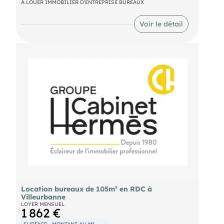
A LOUER IMMOBILIER D'ENTREPRISE BUREAUX
risques auxquels ce bien est exposé sont
disponibles sur le site Géorisques :
https://www.georisques.gouv.fr.
Voir le détail
:
(Entreprise individuelle)
RCP 7953190/S17301065
Location bureaux de 105m² en RDC à
Villeurbanne
LOYER MENSUEL
1 862 €
SURFACE
MONTANT AU M²