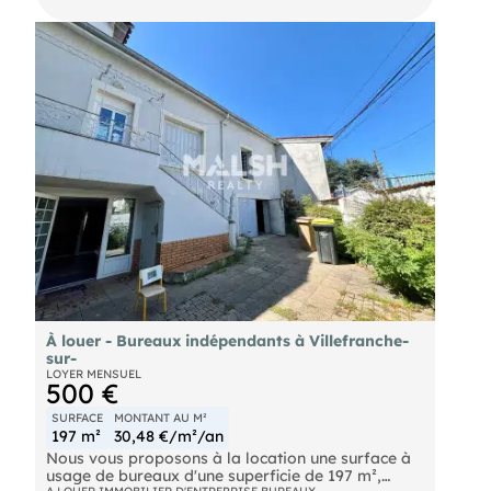
la location au sein d'une zone attractive de
Villeurbanne. Bénéficiant d'une implantation
pratique à deux pas du campus de la Doua et du
secteur des Gratte-Ciel, le bien prend place dans
un quartier commerçant et parfaitement desservi.
Vos équipes profiteront d'une connexion directe
aux transports urbains (bus et tramway) facilitant
l'accès à l'ensemble du réseau métropolitain. La
présence de services et de restaurants dans le
périmètre immédiat apporte un vrai confort au
quotidien. Une belle opportunité pour développer
votre activité sur un emplacement stratégique.
Contactez-nous pour visiter.
Métro Métro A Tram Tram T1, Tram T4 Bus C17,
C26 vélo'V Stations Vélo'V à proximité
À louer - Bureaux indépendants à Villefranche-
sur-
LOYER MENSUEL
500 €
SURFACE
MONTANT AU M²
197 m²
30,48 €/m²/an
Nous vous proposons à la location une surface à
usage de bureaux d'une superficie de 197 m²,