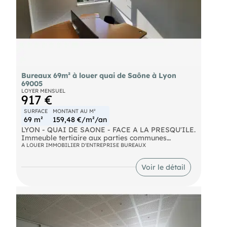
Bureaux 69m² à louer quai de Saône à Lyon
69005
LOYER MENSUEL
917 €
SURFACE
MONTANT AU M²
69 m²
159,48 €/m²/an
LYON - QUAI DE SAONE - FACE A LA PRESQU'ILE.
Immeuble tertiaire aux parties communes
rénovées. Bureaux à louer d'une surface de 69 m².
A LOUER IMMOBILIER D'ENTREPRISE BUREAUX
Locaux climatisés et fibrés. Jusqu'à 2 places de
stationnement possible dans l'immeuble en sus.
Voir le détail
Accès PMR. Frais d'agence : 30% HT d'un an de
loyer HT HC à la charge du preneur.