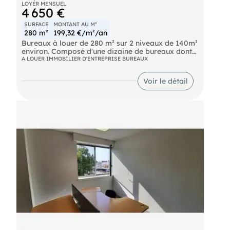
LOYER MENSUEL
4 650 €
SURFACE
MONTANT AU M²
280 m²
199,32 €/m²/an
Bureaux à louer de 280 m² sur 2 niveaux de 140m²
environ. Composé d'une dizaine de bureaux dont
une clim au rdc 2 espaces cuisines Accès PMR
A LOUER IMMOBILIER D'ENTREPRISE BUREAUX
Proximité immédiate d'une pharmacie et
carrefour Contactez nous pour plus d'informations
Voir le détail
!