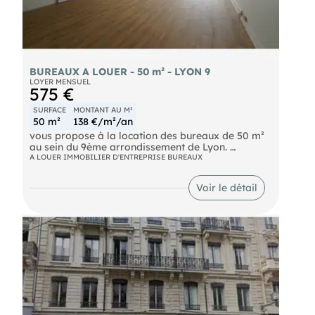
BUREAUX A LOUER - 50 m² - LYON 9
LOYER MENSUEL
575 €
SURFACE
MONTANT AU M²
50 m²
138 €/m²/an
vous propose à la location des bureaux de 50 m²
au sein du 9ème arrondissement de Lyon.
A LOUER IMMOBILIER D'ENTREPRISE BUREAUX
N'hésitez pas à nous contacter pour plus
d'informations.
Voir le détail
- Loyer annuel : 6900 € HTHC
- Charges annuelles : 848.5 € HT
- Honoraires : 15% HT à la charge du preneur (soit
1 035,00 € HT)