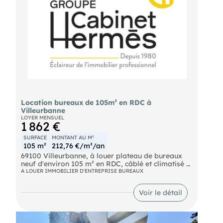
Location bureaux de 105m² en RDC à
Villeurbanne
LOYER MENSUEL
1 862 €
SURFACE
MONTANT AU M²
105 m²
212,76 €/m²/an
69100 Villeurbanne, à louer plateau de bureaux
neuf d'environ 105 m² en RDC, câblé et climatisé +
2 parking intérieur cour sécurisés. Disponible
A LOUER IMMOBILIER D'ENTREPRISE BUREAUX
immédiatement. DPE en cours
Voir le détail