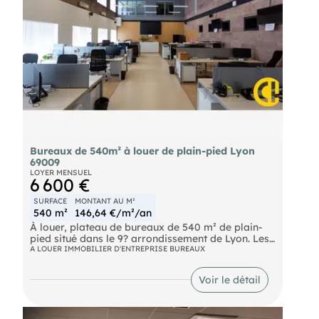
Bureaux de 540m² à louer de plain-pied Lyon
69009
LOYER MENSUEL
6 600 €
SURFACE
MONTANT AU M²
540 m²
146,64 €/m²/an
À louer, plateau de bureaux de 540 m² de plain-
pied situé dans le 9? arrondissement de Lyon. Les
locaux, accessibles PMR, offrent une vingtaine de
A LOUER IMMOBILIER D'ENTREPRISE BUREAUX
bureaux de tailles variées, permettant de
répondre à différents besoins d'organisation et
Voir le détail
d'aménagement. Espaces fonctionnels, idéals pour
une entreprise souhaitant bénéficier d'un
environnement de travail confortable et
immédiatement opérationnel. 4 places de parking