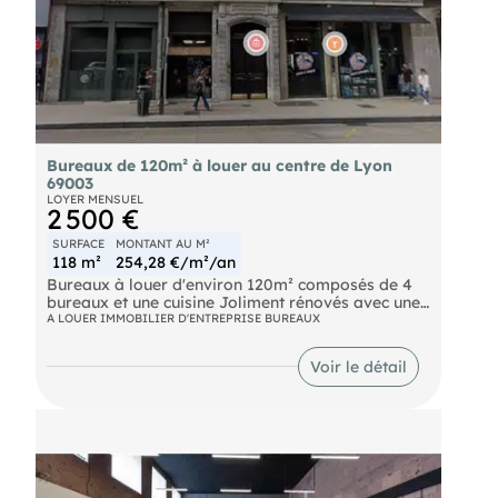
Bureaux de 120m² à louer au centre de Lyon
69003
LOYER MENSUEL
2 500 €
SURFACE
MONTANT AU M²
118 m²
254,28 €/m²/an
Bureaux à louer d'environ 120m² composés de 4
bureaux et une cuisine Joliment rénovés avec une
belle hauteur sous plafonds et lumineux En plein
A LOUER IMMOBILIER D'ENTREPRISE BUREAUX
centre de Lyon à proximité du Palais de Justice
Voir le détail