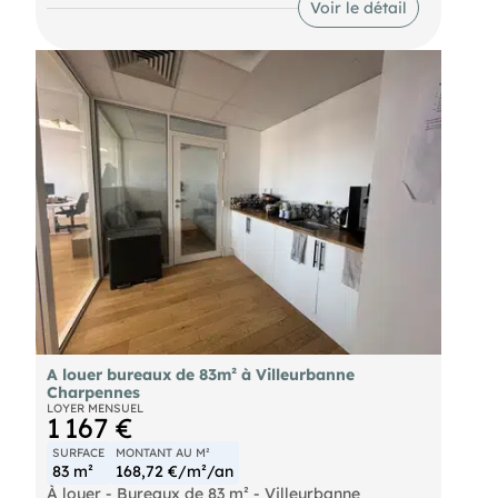
Voir le détail
professionnel, comprenant un e vaste space
accueil
- 4 bureaux
- une cuisine
- technique
- un sanitaire
- Climatisation réversible
- Excellent état général
- Disponibilité immédiate
- Loyer annuel 19 500€. Provisions sur charges
annuelles 720€
- TF (2025) 1450€ à la charge du locataire
- Loyer annuel HT 1 box garage en sous-sol 1080€
- Dépôt Garantie 3 mois de loyer
- Honoraires de commercialisation agence 6174€
HT à la charge du preneur
- Honoraires de rédaction Bail commercial à
préciser+ EDL à la charge du preneur. Pour tout
renseignement ou visite éventuelle me contacter
au .
A louer bureaux de 83m² à Villeurbanne
Charpennes
LOYER MENSUEL
1 167 €
SURFACE
MONTANT AU M²
83 m²
168,72 €/m²/an
À louer - Bureaux de 83 m² - Villeurbanne