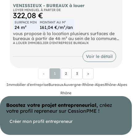
VENISSIEUX - BUREAUX à louer
LOYER MENSUEL À PARTIR DE
322,08 €
SURFACE MIN
MONTANT AU M²
24 m²
161,04 €/m²/an
vous propose à la location plusieurs surfaces de
bureaux à partir de 46 m² au sein de la commune
de Vénissieux dans un bâtiment de plain-pied.
A LOUER IMMOBILIER D'ENTREPRISE BUREAUX
Bonne accessibilité en transports en commun et
grands axes routiers. En façade sur l'avenue
Voir le détail
(possibilité d'enseigne).
<
1
2
3
>
Immobilier d'entreprise
Bureaux
Auvergne-Rhône-Alpes
Rhône-Alpes
Rhône
Boostez votre projet entrepreneurial,
créez
votre profil repreneur sur CessionPME !
Créer mon profil entrepreneur