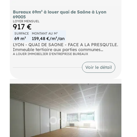
Bureaux 69m² à louer quai de Saône à Lyon
69005
LOYER MENSUEL
917 €
SURFACE
MONTANT AU M²
69 m²
159,48 €/m²/an
LYON - QUAI DE SAONE - FACE A LA PRESQU'ILE.
Immeuble tertiaire aux parties communes
rénovées. Bureaux à louer d'une surface de 69 m².
A LOUER IMMOBILIER D'ENTREPRISE BUREAUX
Locaux climatisés et fibrés. Jusqu'à 2 places de
stationnement possible dans l'immeuble en sus.
Voir le détail
Accès PMR. Frais d'agence : 30% HT d'un an de
loyer HT HC à la charge du preneur.