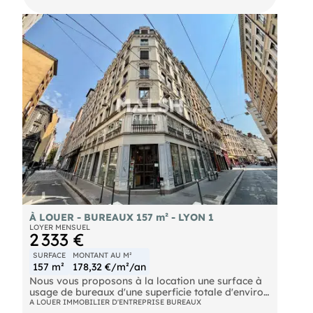
Bus Lignes 151 et 152 Autoroute A6 à 5min, D306 à
1 min SNCF Gare de Villefranche-sur-Saône à 4
min
À LOUER - BUREAUX 157 m² - LYON 1
LOYER MENSUEL
2 333 €
SURFACE
MONTANT AU M²
157 m²
178,32 €/m²/an
Nous vous proposons à la location une surface à
usage de bureaux d'une superficie totale d'environ
157 m², idéalement située au coeur de la Presqu'île
A LOUER IMMOBILIER D'ENTREPRISE BUREAUX