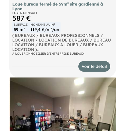
Loue bureau fermé de 59m² site gardienné à
Lyon
LOYER MENSUEL
587 €
SURFACE
MONTANT AU M²
59 m²
119,4 €/m²/an
( BUREAUX / BUREAUX PROFESSIONNELS /
LOCATION / LOCATION DE BUREAUX / BUREAU
LOCATION / BUREAUX A LOUER / BUREAUX
LOCATION )
A LOUER IMMOBILIER D'ENTREPRISE BUREAUX
Bureau de 59 m² / 587 euros / mensuel disponible
sur le Park Artisan de Rillieux-La-Pape.
Voir le détail
Le Park Artisan :
- Un gestionnaire de site logé sur place
- 197 cellules de stockage accessibles en véhicules
jusqu'à 20 mètres cubes
- 114 bureaux
- 77 Containers de stockage
- 3 Quais de déchargement communs à toutes les
cellules de stockage pour les véhicules au dela de
20 mètres cubes
- Un coin détente/cafétéria
- La vidésurveillance
- Un accès par badge 7 jours sur 7 de 05h du