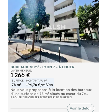
BUREAUX 78 m² - LYON 7 - À LOUER
LOYER MENSUEL
1 266 €
SURFACE
MONTANT AU M²
78 m²
194,76 €/m²/an
Nous vous proposons à la location des bureaux
d'une surface de 78 m² situés au coeur du 7e
arrondissement de Lyon. Le secteur se caractérise
A LOUER IMMOBILIER D'ENTREPRISE BUREAUX
par une excellente accessibilité et une desserte
optimale par les transports en commun. La
Voir le détail
proximité immédiate de lignes de métro, du