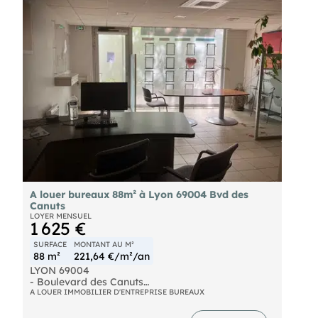
peuvent être louée en sus 1.000Euros / HT HC / an
/ place. Disponible en septembre. Contactez nous
pour plus d'informations !
A louer bureaux 88m² à Lyon 69004 Bvd des
Canuts
LOYER MENSUEL
1 625 €
SURFACE
MONTANT AU M²
88 m²
221,64 €/m²/an
LYON 69004
- Boulevard des Canuts
- Proximité immédiate Métro Hénon
A LOUER IMMOBILIER D'ENTREPRISE BUREAUX
- A Louer Bureaux ou local commercial traversant
et lumineux en RDC 88m² à usage commercial ou