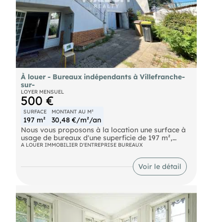
À louer - Bureaux indépendants à Villefranche-
sur-
LOYER MENSUEL
500 €
SURFACE
MONTANT AU M²
197 m²
30,48 €/m²/an
Nous vous proposons à la location une surface à
usage de bureaux d'une superficie de 197 m²,
idéalement située dans la commune de
A LOUER IMMOBILIER D'ENTREPRISE BUREAUX
Villefranche-sur-Saône. Ce secteur bénéficie d'une
excellente dynamique administrative, économique
Voir le détail
et commerciale, au coeur d'un environnement
urbain structuré et parfaitement desservi par les
transports en commun ainsi que par les accès
routiers majeurs de la région caladoise. La
proximité immédiate du centre-ville, des réseaux
routiers et de la gare permet une accessibilité
fluide pour l'ensemble de vos collaborateurs,