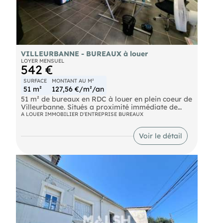
matin à minuit
Autres bureaux disponibles de 8 à 85 m²
Sotckage disponible de 9 à 560 m²
Pour tout contact le numéro est affiché en bas des
photos, cliquer sur les photos pour qu'il s'affiche
VILLEURBANNE - BUREAUX à louer
LOYER MENSUEL
542 €
SURFACE
MONTANT AU M²
51 m²
127,56 €/m²/an
51 m² de bureaux en RDC à louer en plein coeur de
Villeurbanne. Situés a proximité immédiate de
tous commerces et du parc de la Tête d'Or.
A LOUER IMMOBILIER D'ENTREPRISE BUREAUX
Voir le détail