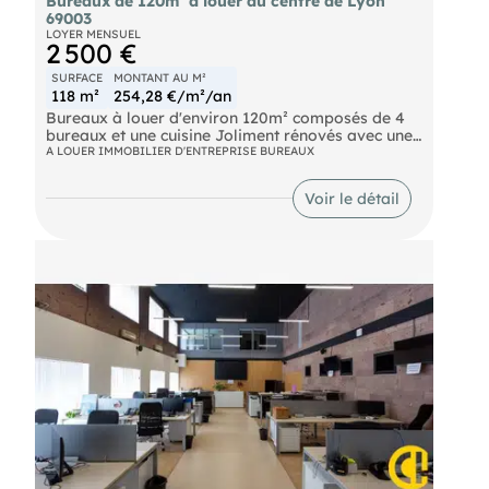
Bureaux de 120m² à louer au centre de Lyon
69003
LOYER MENSUEL
2 500 €
SURFACE
MONTANT AU M²
118 m²
254,28 €/m²/an
Bureaux à louer d'environ 120m² composés de 4
bureaux et une cuisine Joliment rénovés avec une
belle hauteur sous plafonds et lumineux En plein
A LOUER IMMOBILIER D'ENTREPRISE BUREAUX
centre de Lyon à proximité du Palais de Justice
Voir le détail