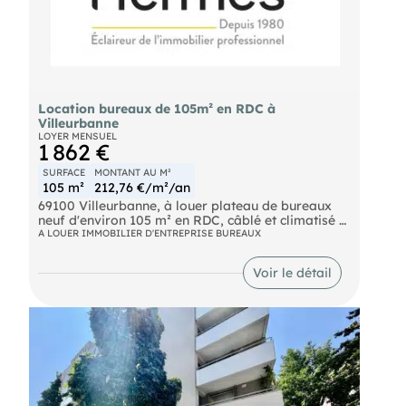
Location bureaux de 105m² en RDC à
Villeurbanne
LOYER MENSUEL
1 862 €
SURFACE
MONTANT AU M²
105 m²
212,76 €/m²/an
69100 Villeurbanne, à louer plateau de bureaux
neuf d'environ 105 m² en RDC, câblé et climatisé +
2 parking intérieur cour sécurisés. Disponible
A LOUER IMMOBILIER D'ENTREPRISE BUREAUX
immédiatement. DPE en cours
Voir le détail