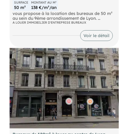
SURFACE
MONTANT AU M²
50 m²
138 €/m²/an
vous propose à la location des bureaux de 50 m²
au sein du 9ème arrondissement de Lyon.
A LOUER IMMOBILIER D'ENTREPRISE BUREAUX
N'hésitez pas à nous contacter pour plus
d'informations.
Voir le détail
- Loyer annuel : 6900 € HTHC
- Charges annuelles : 848.5 € HT
- Honoraires : 15% HT à la charge du preneur (soit
1 035,00 € HT)