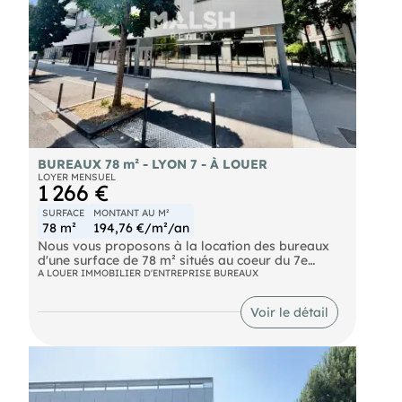
BUREAUX 78 m² - LYON 7 - À LOUER
LOYER MENSUEL
1 266 €
SURFACE
MONTANT AU M²
78 m²
194,76 €/m²/an
Nous vous proposons à la location des bureaux
d'une surface de 78 m² situés au coeur du 7e
arrondissement de Lyon. Le secteur se caractérise
A LOUER IMMOBILIER D'ENTREPRISE BUREAUX
par une excellente accessibilité et une desserte
optimale par les transports en commun. La
Voir le détail
proximité immédiate de lignes de métro, du
tramway et de nombreuses lignes de bus permet
de connecter très facilement l'ensemble des pôles
économiques de la métropole lyonnaise, tout en
facilitant l'accès quotidien de vos collaborateurs
et de vos visiteurs. Cet environnement urbain