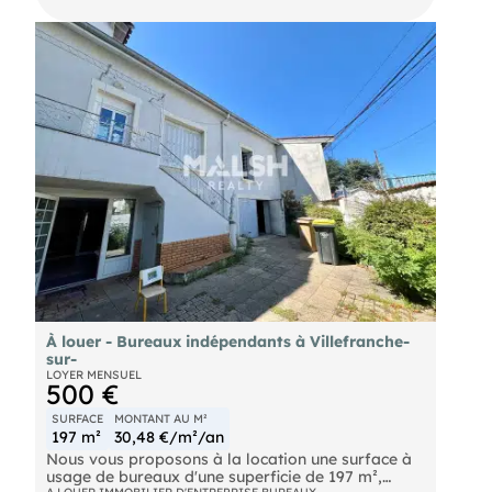
la location au sein d'une zone attractive de
Villeurbanne. Bénéficiant d'une implantation
pratique à deux pas du campus de la Doua et du
secteur des Gratte-Ciel, le bien prend place dans
un quartier commerçant et parfaitement desservi.
Vos équipes profiteront d'une connexion directe
aux transports urbains (bus et tramway) facilitant
l'accès à l'ensemble du réseau métropolitain. La
présence de services et de restaurants dans le
périmètre immédiat apporte un vrai confort au
quotidien. Une belle opportunité pour développer
votre activité sur un emplacement stratégique.
Contactez-nous pour visiter.
Métro Métro A Tram Tram T1, Tram T4 Bus C17,
C26 vélo'V Stations Vélo'V à proximité
À louer - Bureaux indépendants à Villefranche-
sur-
LOYER MENSUEL
500 €
SURFACE
MONTANT AU M²
197 m²
30,48 €/m²/an
Nous vous proposons à la location une surface à
usage de bureaux d'une superficie de 197 m²,