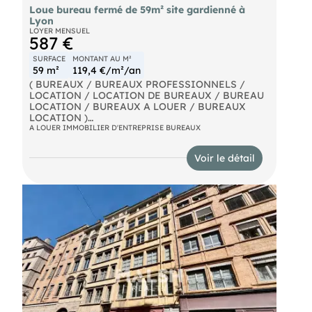
Loue bureau fermé de 59m² site gardienné à
Lyon
LOYER MENSUEL
587 €
SURFACE
MONTANT AU M²
59 m²
119,4 €/m²/an
( BUREAUX / BUREAUX PROFESSIONNELS /
LOCATION / LOCATION DE BUREAUX / BUREAU
LOCATION / BUREAUX A LOUER / BUREAUX
LOCATION )
A LOUER IMMOBILIER D'ENTREPRISE BUREAUX
Bureau de 59 m² / 587 euros / mensuel disponible
sur le Park Artisan de Rillieux-La-Pape.
Voir le détail
Le Park Artisan :
- Un gestionnaire de site logé sur place
- 197 cellules de stockage accessibles en véhicules
jusqu'à 20 mètres cubes
- 114 bureaux
- 77 Containers de stockage
- 3 Quais de déchargement communs à toutes les
cellules de stockage pour les véhicules au dela de
20 mètres cubes
- Un coin détente/cafétéria
- La vidésurveillance
- Un accès par badge 7 jours sur 7 de 05h du