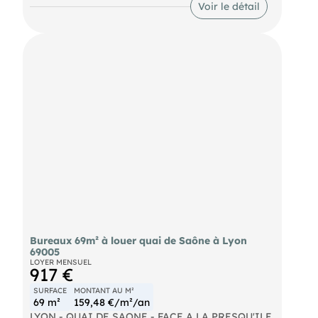
Voir le détail
!
Bureaux 69m² à louer quai de Saône à Lyon
69005
LOYER MENSUEL
917 €
SURFACE
MONTANT AU M²
69 m²
159,48 €/m²/an
LYON - QUAI DE SAONE - FACE A LA PRESQU'ILE.