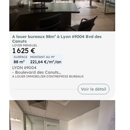
A louer bureaux 88m² à Lyon 69004 Bvd des
Canuts
LOYER MENSUEL
1 625 €
SURFACE
MONTANT AU M²
88 m²
221,64 €/m²/an
LYON 69004
- Boulevard des Canuts
- Proximité immédiate Métro Hénon
A LOUER IMMOBILIER D'ENTREPRISE BUREAUX
- A Louer Bureaux ou local commercial traversant
et lumineux en RDC 88m² à usage commercial ou
Voir le détail
professionnel, comprenant un e vaste space
accueil
- 4 bureaux
- une cuisine
- technique
- un sanitaire
- Climatisation réversible
- Excellent état général
- Disponibilité immédiate