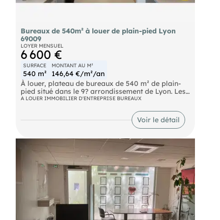
Bureaux de 540m² à louer de plain-pied Lyon
69009
LOYER MENSUEL
6 600 €
SURFACE
MONTANT AU M²
540 m²
146,64 €/m²/an
À louer, plateau de bureaux de 540 m² de plain-
pied situé dans le 9? arrondissement de Lyon. Les
locaux, accessibles PMR, offrent une vingtaine de
A LOUER IMMOBILIER D'ENTREPRISE BUREAUX
bureaux de tailles variées, permettant de
répondre à différents besoins d'organisation et
Voir le détail
d'aménagement. Espaces fonctionnels, idéals pour
une entreprise souhaitant bénéficier d'un
environnement de travail confortable et
immédiatement opérationnel. 4 places de parking
peuvent être louée en sus 1.000Euros / HT HC / an
/ place. Disponible en septembre. Contactez nous
pour plus d'informations !