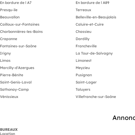
En bordure de l A7
En bordure de l A89
Presqu-ile
Terreaux
Beauvallon
Belleville-en-Beaujolais
Cailloux-sur-Fontaines
Caluire-et-Cuire
Charbonnières-les-Bains
Chassieu
Craponne
Dardilly
Fontaines-sur-Saône
Francheville
Irigny
La Tour-de-Salvagny
Limas
Limonest
Marcilly-d'Azergues
Meyzieu
Pierre-Bénite
Pusignan
Saint-Genis-Laval
Saint-Lager
Sathonay-Camp
Taluyers
Vénissieux
Villefranche-sur-Saône
Annonc
BUREAUX
Location