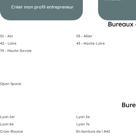
Créer mon profil entrepreneur
- Loyer annuel : 11880 € HTHC
Bureaux 
- Charges annuelles : 700 € HT HC
- Taxe foncière : 300 € Preneur
01 - Ain
03 - Allier
- Honoraires : 15% HT à la charge de l'acquéreur (soit 1 782,00 
42 - Loire
43 - Haute-Loire
74 - Haute-Savoie
Open Space
Bure
Lyon 1er
Lyon 2e
Lyon 6e
Lyon 7e
Croix-Rousse
En bordure de l A42