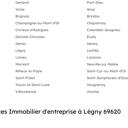
Gerland
Part-Dieu
Vaise
Anse
Brignais
Brindas
Champagne-au-Mont-d'Or
Chaponnay
Civrieux-d'Azergues
Colombier-Saugnieu
Décines-Charpieu
Écully
Genas
Genay
Légny
Lentilly
Lissieu
Lozanne
Mornant
Neuville-sur-Saône
Rillieux-la-Pape
Saint-Cyr-au-Mont-d'Or
Saint-Priest
Saint-Symphorien-d'Ozo
Tassin-la-Demi-Lune
Vaugneray
Villeurbanne
Vourles
es Immobilier d'entreprise à Légny 69620