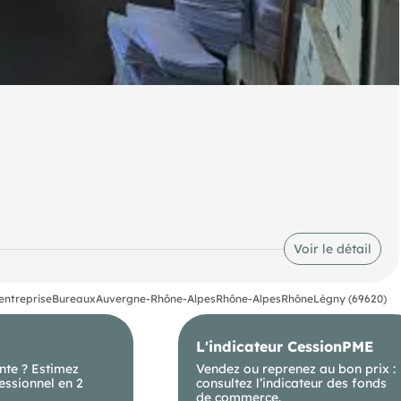
posant:
Voir le détail
entreprise
Bureaux
Auvergne-Rhône-Alpes
Rhône-Alpes
Rhône
Légny (69620)
L'indicateur CessionPME
 handicap
nte ? Estimez
Vendez ou reprenez au bon prix :
essionnel en 2
consultez l’indicateur des fonds
de commerce.