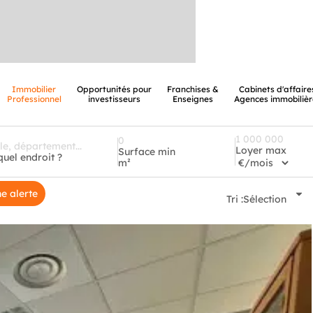
Immobilier
Opportunités pour
Franchises &
Cabinets d'affaire
Professionnel
investisseurs
Enseignes
Agences immobilièr
Loyer max
Surface min
quel endroit ?
m²
e alerte
Tri :
Sélection