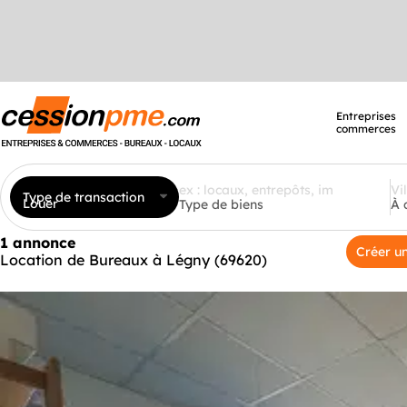
Entreprises
commerces
Type de transaction
Louer
Type de biens
À 
1 annonce
Créer un
Location de Bureaux à Légny (69620)