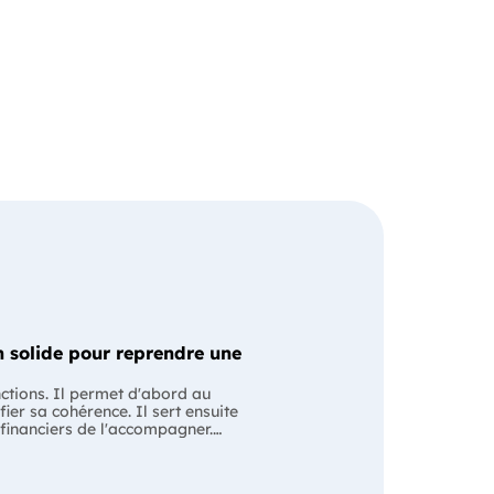
 solide pour reprendre une
nctions. Il permet d'abord au
fier sa cohérence. Il sert ensuite
 financiers de l'accompagner.
ssion avec le cédant en lui
ntiel Le business
 les anciens comptes de