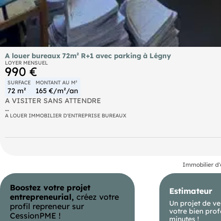
A louer bureaux 72m² R+1 avec parking à Légny
LOYER MENSUEL
990 €
SURFACE
MONTANT AU M²
72 m²
165 €/m²/an
A VISITER SANS ATTENDRE
au 1 er étage d'un immeuble d'activité, bureau de 72 m2 se com
A LOUER IMMOBILIER D'ENTREPRISE BUREAUX
-1 bureaux de 12 m2
- open space de 45 m2
Immobilier d'
- WC normes PMR et dégagement.
Boostez votre projet
Estimateur
2 parkings extérieur dont 1 place pour personne en situation de
entrepreneurial,
créez votre
Un projet de ve
profil repreneur sur
votre bien prof
CessionPME !
minutes !