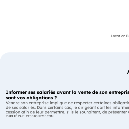
Location B
Informer ses salariés avant la vente de son entrepris
sont vos obligations ?
Vendre son entreprise implique de respecter certaines obligati
de ses salariés. Dans certains cas, le dirigeant doit les informe
cession afin de leur permettre, s'ils le souhaitent, de présenter
reprise. Quelles entreprises sont concernées ? Quels délais faut
PUBLIÉ PAR : CESSIONPME.COM
Comment transmettre cette information ? Voici ce que prévoit 
réglementation. L'essentiel Les entreprises de moins de 250 salariés sont