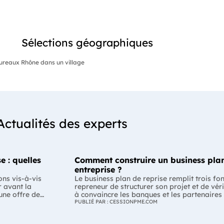
Sélections géographiques
ureaux Rhône dans un village
Actualités des experts
e : quelles
Comment construire un business plan
entreprise ?
ons vis-à-vis
Le business plan de reprise remplit trois fo
r avant la
repreneur de structurer son projet et de véri
 une offre de
à convaincre les banques et les partenaires
-il respecter ?
Enfin, il peut constituer un support de discu
PUBLIÉ PAR : CESSIONPME.COM
la
montrant que le projet de reprise est solide et réfléchi. L'esse
plan de reprise ne consiste pas à reprendre