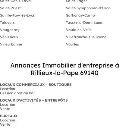
Saint-Genis-Laval
Saint-Lager
Saint-Priest
Saint-Symphorien-d'Ozon
Sainte-Foy-lès-Lyon
Sathonay-Camp
Taluyers
Tassin-la-Demi-Lune
Vaugneray
Vaulx-en-Velin
Vénissieux
Villefranche-sur-Saône
Villeurbanne
Vourles
Annonces Immobilier d'entreprise à
Rillieux-la-Pape 69140
LOCAUX COMMERCIAUX - BOUTIQUES
Location
Cession droit au bail
LOCAUX D'ACTIVITÉS - ENTREPÔTS
Location
Vente
BUREAUX
Location
Vente