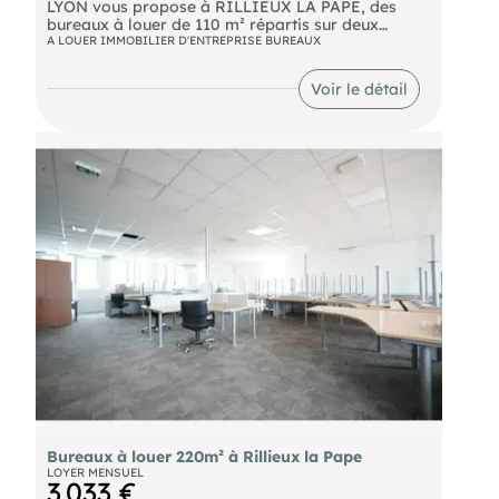
LYON vous propose à RILLIEUX LA PAPE, des
bureaux à louer de 110 m² répartis sur deux
niveaux (RDC et R+1), idéal pour vos activités
A LOUER IMMOBILIER D'ENTREPRISE BUREAUX
tertiaires. Les bureaux sont équipés de
climatisation réversible, de la fibre et de 4 places
Voir le détail
de parking privées dans un environnement
dynamique et accessible à proximité immédiate
de Lyon.
Bureaux à louer 220m² à Rillieux la Pape
LOYER MENSUEL
3 033 €