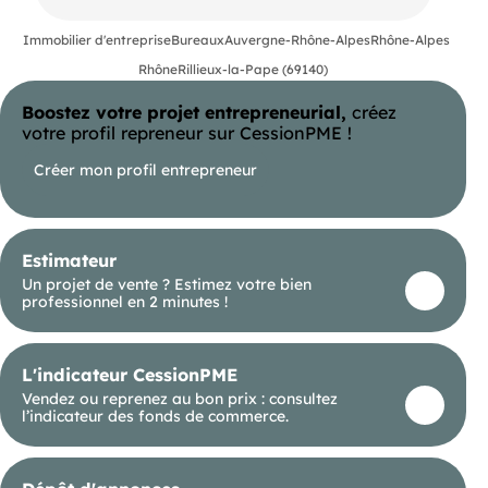
ne d'activité PERICA, des bureaux entièrement
restructurés, climatisés, cloisonnés, câblés et
aménagés. Belles prestations, parkings
Immobilier d'entreprise
Bureaux
Auvergne-Rhône-Alpes
Rhône-Alpes
disponibles, normes PMR.
Rhône
Rillieux-la-Pape (69140)
SNCF Sathonay-Rillieux (SNCF) Bus ZI4 -
Hippodrome Loup Pendu
Boostez votre projet entrepreneurial,
créez
votre profil repreneur sur CessionPME !
Créer mon profil entrepreneur
Estimateur
Un projet de vente ? Estimez votre bien
professionnel en 2 minutes !
L'indicateur CessionPME
Vendez ou reprenez au bon prix : consultez
l’indicateur des fonds de commerce.