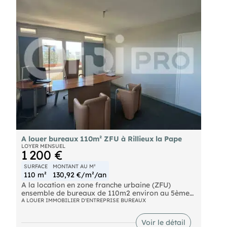
- Charges annuelles : 647.99 € HT
- Taxefoncière : 2025.1 € Preneur
- Honoraires : 20% HT à la charge du preneur (soit
6 000,00 € HT)
A louer bureaux 110m² ZFU à Rillieux la Pape
LOYER MENSUEL
1 200 €
SURFACE
MONTANT AU M²
110 m²
130,92 €/m²/an
A la location en zone franche urbaine (ZFU)
ensemble de bureaux de 110m2 environ au 5ème
étage d'un immeuble d'habitation.
A LOUER IMMOBILIER D'ENTREPRISE BUREAUX
ZFU = exonération d'IR et IS
Voir le détail