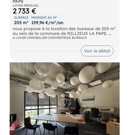
PAPE
LOYER MENSUEL
2 733 €
SURFACE
MONTANT AU M²
205 m²
159,96 €/m²/an
vous propose à la location des bureaux de 205 m²
au sein de la commune de RILLIEUX LA PAPE.
A LOUER IMMOBILIER D'ENTREPRISE BUREAUX
N'hésitez pas à nous contacter pour plus
d'informations.
Voir le détail
- Loyer annuel : 32800 € HTHC
- Charges annuelles : 1691 € HT
- Taxe foncière : 3578.32€ Preneur
- Honoraires : 15% HT à la charge du preneur (soit
4 920,00 € HT)