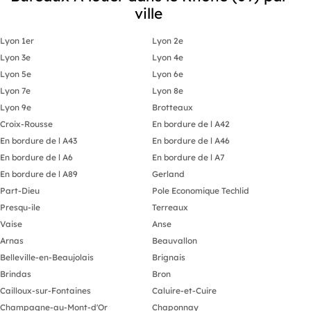
ville
Lyon 1er
Lyon 2e
Lyon 3e
Lyon 4e
Lyon 5e
Lyon 6e
Lyon 7e
Lyon 8e
Lyon 9e
Brotteaux
Croix-Rousse
En bordure de l A42
En bordure de l A43
En bordure de l A46
En bordure de l A6
En bordure de l A7
En bordure de l A89
Gerland
Part-Dieu
Pole Economique Techlid
Presqu-ile
Terreaux
Vaise
Anse
Arnas
Beauvallon
Belleville-en-Beaujolais
Brignais
Brindas
Bron
Cailloux-sur-Fontaines
Caluire-et-Cuire
Champagne-au-Mont-d'Or
Chaponnay