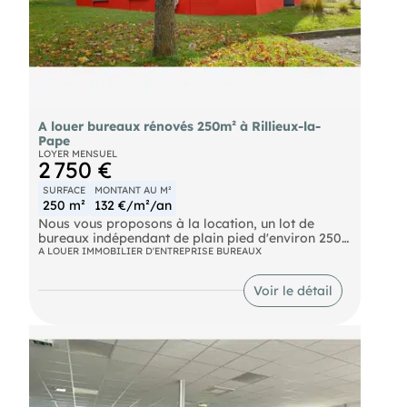
A louer bureaux rénovés 250m² à Rillieux-la-
Pape
LOYER MENSUEL
2 750 €
SURFACE
MONTANT AU M²
250 m²
132 €/m²/an
Nous vous proposons à la location, un lot de
bureaux indépendant de plain pied d'environ 250
m², entièrement rénové et doté de huit places de
A LOUER IMMOBILIER D'ENTREPRISE BUREAUX
parking extérieures. La configuration du bien
présente 6 bureaux cloisonnés et 2 open space
Voir le détail
avec câblage informatique. RILLIEUX LA PAPE -
Bureaux de 250 m² - A LOUER e à la location, un
lot de bureaux indépendant de plain pied
d'environ 250 m², entièrement rénové et doté de
huit places de parking extérieures. La
configuration du bien présente 6 bureaux
cloisonnés et 2 open space avec câblage
informatique.