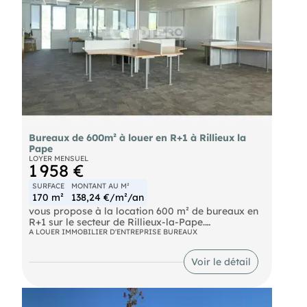
SNCF Gare de SATHONAY à 10 min Bus Bus TCL
lignes C2, 9, 33, 77 et Zi4
Bureaux de 600m² à louer en R+1 à Rillieux la
Pape
LOYER MENSUEL
1 958 €
SURFACE
MONTANT AU M²
170 m²
138,24 €/m²/an
vous propose à la location 600 m² de bureaux en
R+1 sur le secteur de Rillieux-la-Pape.
A LOUER IMMOBILIER D'ENTREPRISE BUREAUX
Ces bureaux sont divisibles à partir de 300m².
Voir le détail
Situé dans un parc agréable, des espaces verts
sont en cours d'aménagement.
Nous restons à disposition pour plus