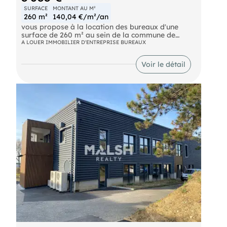
SURFACE
MONTANT AU M²
260 m²
140,04 €/m²/an
vous propose à la location des bureaux d'une
surface de 260 m² au sein de la commune de
Rillieux la Pape.
A LOUER IMMOBILIER D'ENTREPRISE BUREAUX
N'hésitez pas à nous contacter pour plus
Voir le détail
d'informations.
- Loyer annuel : 36400 € HTHC
- Charges annuelles : 10400 € HT
- Taxe foncière : 5200 € Preneur
- Honoraires : 15% HT à la charge du preneur (soit
5 460,00 € HT)