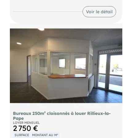
- Loyer annuel : 24381 € HTHC
- Taxe foncière : 1300 € Preneur
Voir le détail
- Charges annuelles : 7483.98 € HT
- Honoraires : 15% HT (soit 2 160,00 € HT)
- Taxe foncière : 2578 € Preneur
- Honoraires : 15% HT à la charge du preneur (soit
3 657,15 € HT)
Bureaux 250m² cloisonnés à louer Rillieux-la-
Pape
LOYER MENSUEL
2 750 €
SURFACE
MONTANT AU M²