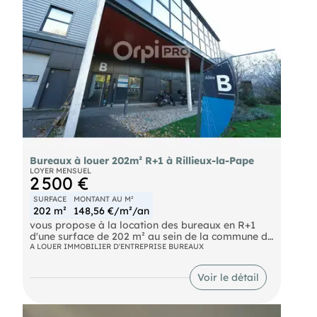
gazon et gore pour les midis, Une salle de réunion
équipée disponible sur simple réservation
(réfrigérateur, cafetière, vidéo-projecteur et
écran, wifi) capacité de 20 personnes pour vos
réunions d'équipe ou vos formations.
SNCF Sathonay-Rillieux (SNCF)
Bureaux à louer 202m² R+1 à Rillieux-la-Pape
LOYER MENSUEL
2 500 €
SURFACE
MONTANT AU M²
202 m²
148,56 €/m²/an
vous propose à la location des bureaux en R+1
d'une surface de 202 m² au sein de la commune de
RILLIEUX LA PAPE.
A LOUER IMMOBILIER D'ENTREPRISE BUREAUX
N'hésitez pas à nous contacter pour plus
Voir le détail
d'informations.
- Loyer annuel : 30000 € HTHC