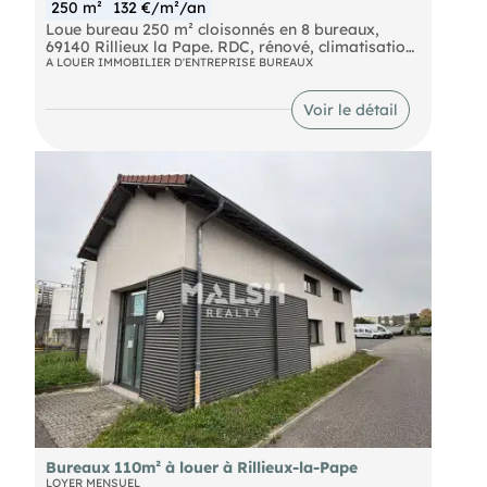
250 m²
132 €/m²/an
Loue bureau 250 m² cloisonnés en 8 bureaux,
69140 Rillieux la Pape. RDC, rénové, climatisation,
jardin, parking 8 places. Fibre sur la rue, placards,
A LOUER IMMOBILIER D'ENTREPRISE BUREAUX
sanitaires, cablage informatique, chauffage
individuel au gaz, réfectoire avec point d'eau. Bail
Voir le détail
dérogatoire possible.
Les charges incluent l'entretien des espaces verts
ainsi que l'assurance.
Bureaux 110m² à louer à Rillieux-la-Pape
LOYER MENSUEL