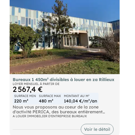
d'informations.
- Loyer annuel : 23500 € HTHC
- Charges annuelles : 8750 €
- Honoraires : 15% HT (soit 3 525,00 € HT)
Bureaux 1 450m² divisibles à louer en za Rillieux
LOYER MENSUEL À PARTIR DE
2 567,4 €
SURFACE MIN
SURFACE MAX
MONTANT AU M²
220 m²
480 m²
140,04 €/m²/an
Nous vous proposons au coeur de la zone
d'activité PERICA, des bureaux entièrement
restructurés, prêts à l'emploi. Les locaux sont
A LOUER IMMOBILIER D'ENTREPRISE BUREAUX
climatisés, cloisonnés, câblés et aménagés. Belles
prestations, parkings disponibles, normes PMR.
Voir le détail
RILLIEUX - Bureaux à partir de 200 m² - A LOUER