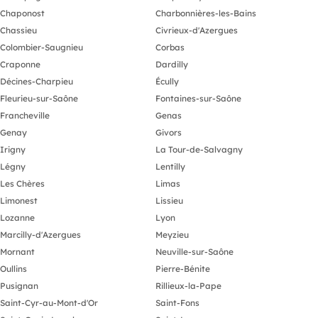
Chaponost
Charbonnières-les-Bains
Chassieu
Civrieux-d'Azergues
Colombier-Saugnieu
Corbas
Craponne
Dardilly
Décines-Charpieu
Écully
Fleurieu-sur-Saône
Fontaines-sur-Saône
Francheville
Genas
Genay
Givors
Irigny
La Tour-de-Salvagny
Légny
Lentilly
Les Chères
Limas
Limonest
Lissieu
Lozanne
Lyon
Marcilly-d'Azergues
Meyzieu
Mornant
Neuville-sur-Saône
Oullins
Pierre-Bénite
Pusignan
Rillieux-la-Pape
Saint-Cyr-au-Mont-d'Or
Saint-Fons