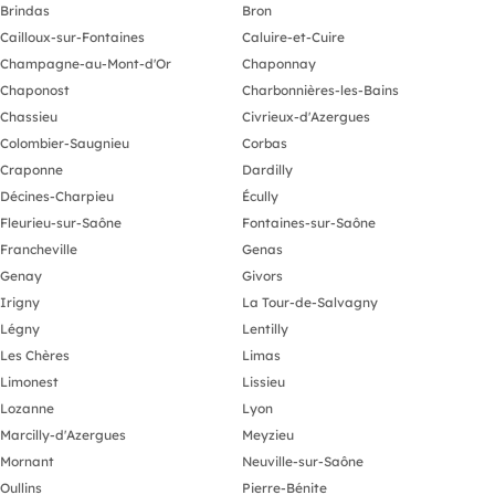
Brindas
Bron
Cailloux-sur-Fontaines
Caluire-et-Cuire
Champagne-au-Mont-d'Or
Chaponnay
Chaponost
Charbonnières-les-Bains
Chassieu
Civrieux-d'Azergues
Colombier-Saugnieu
Corbas
Craponne
Dardilly
Décines-Charpieu
Écully
Fleurieu-sur-Saône
Fontaines-sur-Saône
Francheville
Genas
Genay
Givors
Irigny
La Tour-de-Salvagny
Légny
Lentilly
Les Chères
Limas
Limonest
Lissieu
Lozanne
Lyon
Marcilly-d'Azergues
Meyzieu
Mornant
Neuville-sur-Saône
Oullins
Pierre-Bénite