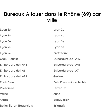
Bureaux A louer dans le Rhône (69) par
ville
Lyon 1er
Lyon 2e
Lyon 3e
Lyon 4e
Lyon 5e
Lyon 6e
Lyon 7e
Lyon 8e
Lyon 9e
Brotteaux
Croix-Rousse
En bordure de l A42
En bordure de l A43
En bordure de l A46
En bordure de l A6
En bordure de l A7
En bordure de l A89
Gerland
Part-Dieu
Pole Economique Techlid
Presqu-ile
Terreaux
Vaise
Anse
Arnas
Beauvallon
Belleville-en-Beaujolais
Brignais