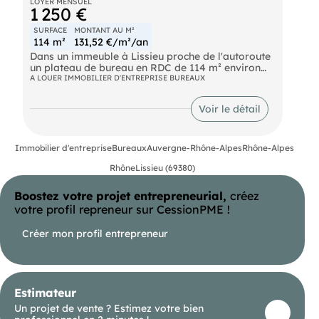
LOYER MENSUEL
1 250 €
SURFACE
MONTANT AU M²
114 m²
131,52 €/m²/an
Dans un immeuble à Lissieu proche de l'autoroute
un plateau de bureau en RDC de 114 m² environ
avec deux entrées donc possibilités de le divisé en
A LOUER IMMOBILIER D'ENTREPRISE BUREAUX
deux et louer une parties . Il est composé de 5
bureaux, d'une salle d'archive, sanitaire, hall
Voir le détail
d'accueil, espace cuisine le tout entièrement
cloisonnés. Possibilité de climatisé. Pas de
problème de stationnement. 2 places privatives.
Retrouvez ce bien chez .
Immobilier d'entreprise
Bureaux
Auvergne-Rhône-Alpes
Rhône-Alpes
Rhône
Lissieu (69380)
- Loyer annuel : 15000 € HT
Boostez votre projet entrepreneurial,
créez
- Charges annuelles : 1240 €
votre profil repreneur sur CessionPME !
- Taxe foncière : 1360 €
Créer mon profil entrepreneur
- Honoraires : 15% à la charge du preneur (soit 2
250,00 € )
Estimateur
Un projet de vente ? Estimez votre bien