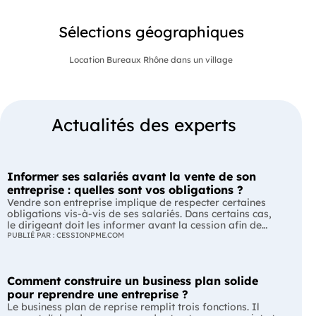
Sélections géographiques
Location Bureaux Rhône dans un village
Actualités des experts
Informer ses salariés avant la vente de son
entreprise : quelles sont vos obligations ?
Vendre son entreprise implique de respecter certaines
obligations vis-à-vis de ses salariés. Dans certains cas,
le dirigeant doit les informer avant la cession afin de
leur permettre, s'ils le souhaitent, de présenter une offre
PUBLIÉ PAR : CESSIONPME.COM
de reprise. Quelles entreprises sont concernées ? Quels
délais faut-il respecter ? Comment transmettre cette
information ? Voici ce que prévoit la réglementation.
Comment construire un business plan solide
L'essentiel Les entreprises de moins de 250 salariés sont
soumises, dans certains cas, à une obligation
pour reprendre une entreprise ?
d'information préalable des salariés. Cette obligation
Le business plan de reprise remplit trois fonctions. Il
concerne la vente d'un fonds de commerce ou la cession