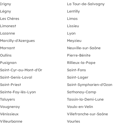
Irigny
La Tour-de-Salvagny
Légny
Lentilly
Les Chères
Limas
Limonest
Lissieu
Lozanne
Lyon
Marcilly-d'Azergues
Meyzieu
Mornant
Neuville-sur-Saône
Oullins
Pierre-Bénite
Pusignan
Rillieux-la-Pape
Saint-Cyr-au-Mont-d'Or
Saint-Fons
Saint-Genis-Laval
Saint-Lager
Saint-Priest
Saint-Symphorien-d'Ozon
Sainte-Foy-lès-Lyon
Sathonay-Camp
Taluyers
Tassin-la-Demi-Lune
Vaugneray
Vaulx-en-Velin
Vénissieux
Villefranche-sur-Saône
Villeurbanne
Vourles