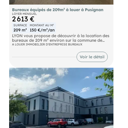
Bureaux équipés de 209m² à louer à Pusignan
LOYER MENSUEL
2 613 €
SURFACE
MONTANT AU M²
209 m²
150 €/m²/an
LYON vous propose de découvrir à la location des
bureaux de 209 m² environ sur la commune de
PUSIGNAN. Les locaux se situent dans un
A LOUER IMMOBILIER D'ENTREPRISE BUREAUX
environnement sécurisé et moderne. En très bon
état, sont parfaitement équipés pour répondre
Voir le détail
aux besoins des entreprises exigeantes. Les
espaces pratiques et fonctionnels vous offriront
un cadre de travail confortable. Opportunité clé en
main pour y installer votre entreprise !