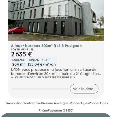
A louer bureaux 202m² R+2 à Pusignan
LOYER MENSUEL
2 635 €
SURFACE
MONTANT AU M²
204 m²
155,04 €/m²/an
LYON vous propose à la location une surface de
bureaux d'environ 204 m², située au 2ᵉ étage d'un
immeuble tertiaire à Pusignan, à l'est de Lyon. Ces
A LOUER IMMOBILIER D'ENTREPRISE BUREAUX
bureaux modernes, lumineux et fonctionnels
offrent un cadre de travail optimal, parfaitement
Voir le détail
adapté aux besoins des entreprises actuelles. Ils
sont équipés de la fibre optique, de la
climatisation réversible, et disposent de places de
parking privatives. Une opportunité idéale pour
Immobilier d'entreprise
Bureaux
Auvergne-Rhône-Alpes
Rhône-Alpes
installer vos équipes dans un environnement
Rhône
Pusignan (69330)
professionnel, accessible et performant