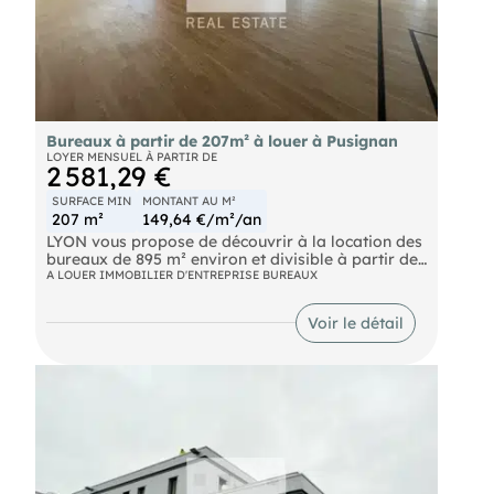
Bureaux à partir de 207m² à louer à Pusignan
LOYER MENSUEL À PARTIR DE
2 581,29 €
SURFACE MIN
MONTANT AU M²
207 m²
149,64 €/m²/an
LYON vous propose de découvrir à la location des
bureaux de 895 m² environ et divisible à partir de
207 m² sur la commune de PUSIGNAN. Les locaux
A LOUER IMMOBILIER D'ENTREPRISE BUREAUX
se situent dans un environnement sécurisé et
moderne. En très bon état, sont parfaitement
Voir le détail
équipés pour répondre aux besoins des
entreprises exigeantes. Les esapces pratiques et
fonctionnels vous offriront un cadre de travail
confortable. Opportunité clé en main pour y
installer votre entreprise !