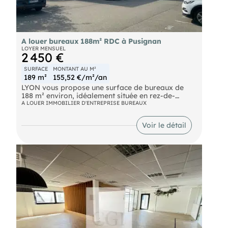
A louer bureaux 188m² RDC à Pusignan
LOYER MENSUEL
2 450 €
SURFACE
MONTANT AU M²
189 m²
155,52 €/m²/an
LYON vous propose une surface de bureaux de
188 m² environ, idéalement située en rez-de-
chaussée sur la commune de PUSIGNAN. Faciles
A LOUER IMMOBILIER D'ENTREPRISE BUREAUX
d'accès, ces locaux modernes offrent un cadre de
travail confortable et sont conçus pour répondre
Voir le détail
aux besoins des entreprises actuelles.