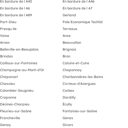
En bordure de l A43
En bordure de l A46
En bordure de l A6
En bordure de l A7
En bordure de l A89
Gerland
Part-Dieu
Pole Economique Techlid
Presqu-ile
Terreaux
Vaise
Anse
Arnas
Beauvallon
Belleville-en-Beaujolais
Brignais
Brindas
Bron
Cailloux-sur-Fontaines
Caluire-et-Cuire
Champagne-au-Mont-d'Or
Chaponnay
Chaponost
Charbonnières-les-Bains
Chassieu
Civrieux-d'Azergues
Colombier-Saugnieu
Corbas
Craponne
Dardilly
Décines-Charpieu
Écully
Fleurieu-sur-Saône
Fontaines-sur-Saône
Francheville
Genas
Genay
Givors