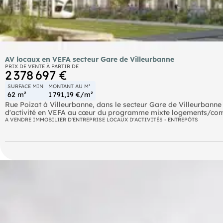
AV locaux en VEFA secteur Gare de Villeurbanne
PRIX DE VENTE À PARTIR DE
2 378 697 €
SURFACE MIN
MONTANT AU M²
62 m²
1 791,19 €/m²
Rue Poizat à Villeurbanne, dans le secteur Gare de Villeurbanne
d'activité en VEFA au cœur du programme mixte logements/comm
A VENDRE IMMOBILIER D'ENTREPRISE LOCAUX D'ACTIVITÉS - ENTREPÔTS
Les locaux d'une surface de 63 m² à 250 m² seront livrés au T4 20
Véritable petit parc artisanal en cœur de ville, le programme es
de services techniques aux entreprises :
- cour logistique en béton surfacé
- dalles 1,5T/m² au RDC et 1T/m² au R+1
- 2 monte-charges 1125 kg