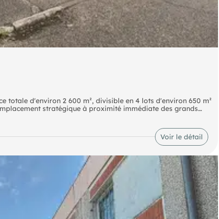
e totale d'environ 2 600 m², divisible en 4 lots d'environ 650 m²
n emplacement stratégique à proximité immédiate des grands
ration lyonnaise. Les surfaces sont parfaitement adaptées à
possibilité d'aménager des espaces selon les besoins des
ité, permettant d'accueillir différents profils d'entreprises.
Voir le détail