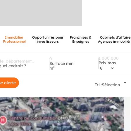
Immobilier
Opportunités pour
Franchises &
Cabinets d'affaire
Professionnel
investisseurs
Enseignes
Agences immobilièr
Prix max
Surface min
quel endroit ?
m²
e alerte
Tri :
Sélection