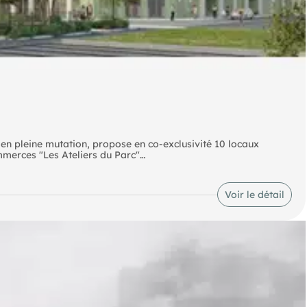
 en pleine mutation, propose en co-exclusivité 10 locaux
erces "Les Ateliers du Parc"
26, bruts de béton, fluides en attente, vitrine posée
Voir le détail
t adapté pour tout type d'activités productives, de 2nd œuvre ou