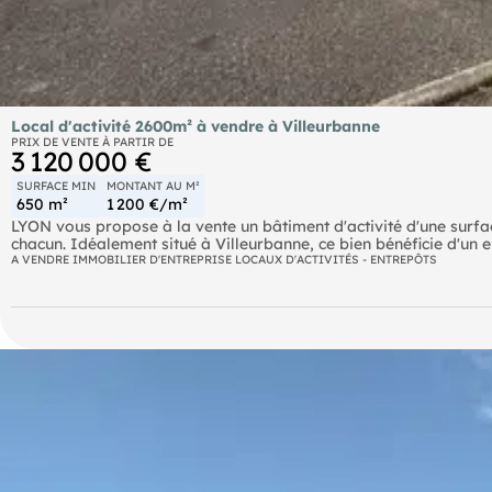
Local d'activité 2600m² à vendre à Villeurbanne
PRIX DE VENTE À PARTIR DE
3 120 000 €
SURFACE MIN
MONTANT AU M²
650 m²
1 200 €/m²
LYON vous propose à la vente un bâtiment d'activité d'une surfac
chacun. Idéalement situé à Villeurbanne, ce bien bénéficie d'u
axes routiers et des principaux pôles économiques de l'agglomé
A VENDRE IMMOBILIER D'ENTREPRISE LOCAUX D'ACTIVITÉS - ENTREPÔTS
des activités artisanales, industrielles ou de stockage, avec la 
utilisateurs. Ce site offre une belle flexibilité grâce à sa divisibil