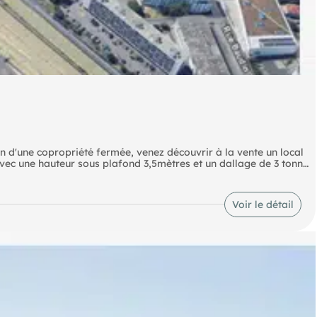
in d'une copropriété fermée, venez découvrir à la vente un local
avec une hauteur sous plafond 3,5mètres et un dallage de 3 tonne
aux et sanitaire.
Voir le détail
 disponibles sur le site Géorisques :
A, soit 18 810 € TTC