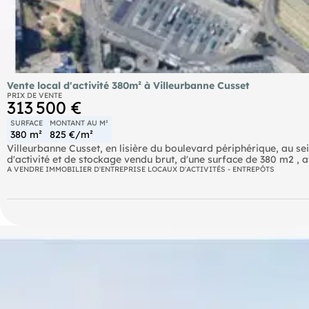
Vente local d'activité 380m² à Villeurbanne Cusset
PRIX DE VENTE
313 500 €
SURFACE
MONTANT AU M²
380 m²
825 €/m²
Villeurbanne Cusset, en lisière du boulevard périphérique, au se
d'activité et de stockage vendu brut, d'une surface de 380 m2 , 
/m2. Dallage 3tonnes/m2 donc idéal pour du stockage avec bure
A VENDRE IMMOBILIER D'ENTREPRISE LOCAUX D'ACTIVITÉS - ENTREPÔTS
.
Les informations sur les risques auxquels ce bien est exposé sont
Prix de cession honoraires d’agence HT inclus : 313 500 €
Prix de cession hors honoraires d’agence : 297 825 €
Honoraires d'agence charge acquéreur : 15 675 € HT + 3 135 € TV
, : ,
- EI
-