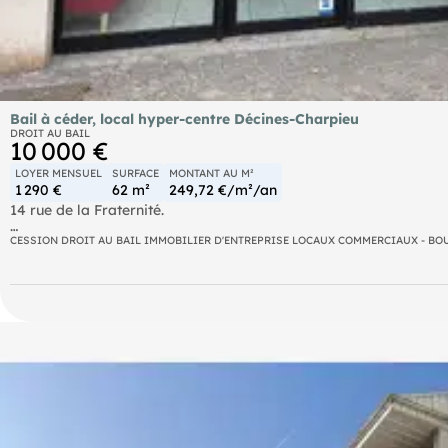
Bail à céder, local hyper-centre Décines-Charpieu
DROIT AU BAIL
10 000 €
LOYER MENSUEL
SURFACE
MONTANT AU M²
1 290 €
62 m²
249,72 €/m²/an
14 rue de la Fraternité.
À saisir : local commercial en rez-de-chaussée idéalement situé
CESSION DROIT AU BAIL IMMOBILIER D'ENTREPRISE LOCAUX COMMERCIAUX - BO
environnement commerçant dynamique et très fréquenté.
Le local offre une surface de 62 m² entièrement de plain-pied, di
assurant une excellente visibilité.
Vous disposez d'une place de parking privative en sous sol inclus
Situé dans un immeuble récent (années 2000), il bénéficie de pres
très fonctionnel.
De nombreux stationnements clients gratuits se trouvent à proximi
commerciale du site.