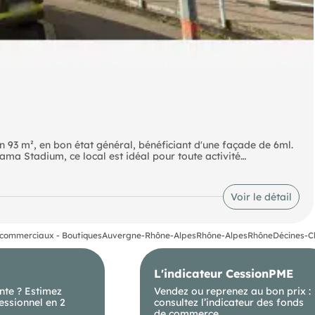
 93 m², en bon état général, bénéficiant d'une façade de 6ml.
ma Stadium, ce local est idéal pour toute activité
on existante. À LOUER - Local commercial 93 m² - DECINES vo
ciant d'une façade de 6ml. Situé dans le quartier dynamique et
 toute activité commerciale. La restauration est acceptée avec
Voir le détail
Dieu à 25 min
commerciaux - Boutiques
Auvergne-Rhône-Alpes
Rhône-Alpes
Rhône
Décines-C
L'indicateur CessionPME
nte ? Estimez
Vendez ou reprenez au bon prix :
essionnel en 2
consultez l’indicateur des fonds
de commerce.