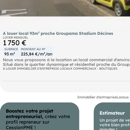
A louer local 93m² proche Groupama Stadium Décines
LOYER MENSUEL
1 750 €
SURFACE
MONTANT AU M²
93 m²
225,84 €/m²/an
Nous vous proposons à la location un local commercial d'environ
Situé dans le quartier dynamique et résidentiel proche du Groupa
commerciale. La restauration est acceptée avec gaine d'extracti
A LOUER IMMOBILIER D'ENTREPRISE LOCAUX COMMERCIAUX - BOUTIQUES
un local commercial d'environ 93 m², en bon état général, bénéfi
résidentiel proche du Groupama Stadium, ce local est idéal pour
gaine d'extraction existante.
Tram Tram T3 et T7 Bus Lignes 16, 52, 67 et Zi3 SNCF Gare Part-
Immobilier d'entreprise
Locaux 
Boostez votre projet
Estimateur
entrepreneurial,
créez votre
Un projet de ve
profil repreneur sur
votre bien prof
CessionPME !
minutes !