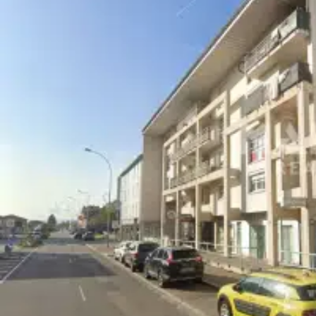
Anciennement occupé par une agence immobilière, il se prête par
extraction), ainsi qu’aux professions de services, commerces de p