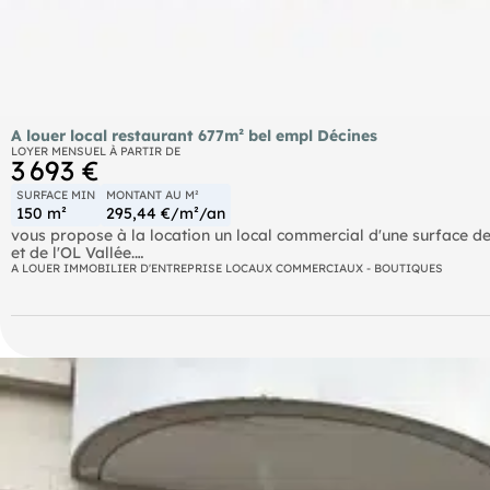
A louer local restaurant 677m² bel empl Décines
LOYER MENSUEL À PARTIR DE
3 693 €
SURFACE MIN
MONTANT AU M²
150 m²
295,44 €/m²/an
vous propose à la location un local commercial d'une surface
et de l'OL Vallée.
A LOUER IMMOBILIER D'ENTREPRISE LOCAUX COMMERCIAUX - BOUTIQUES
Ce local dispose d'une très belle surface de restaurant et d'une g
avec un flux constant de véhicules et d'une proximité immédiate
idéalement desservi par le réseau de transports en commun av
Cet emplacement est idéal pour une grande enseigne ou une brass
Contactez nous pour organiser une visite et découvrir tout le pote