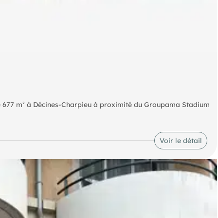
 de 677 m² à Décines-Charpieu à proximité du Groupama Stadium
rande terrasse extérieure. Il bénéficie d'un visibilité optimale
 aux grands pôles d'attractivité de l'Est Lyonnais. Emplacement
Voir le détail
ec bus et tramway à proximité immédiate.
erie et sa terrasse extérieure est un vrai atout.
ntiel de ce local.