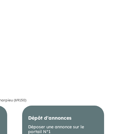
harpieu (69150)
Dépôt d'annonces
Déposer une annonce sur le
portail N°1