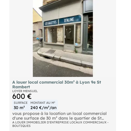
A louer local commercial 30m² à Lyon 9e St
Rambert
LOYER MENSUEL
600 €
SURFACE
MONTANT AU M²
30 m²
240 €/m²/an
vous propose à la location un local commercial
d'une surface de 30 m² dans le quartier de St
Rambert dans le 9ème arrondissement de Lyon à
A LOUER IMMOBILIER D'ENTREPRISE LOCAUX COMMERCIAUX -
BOUTIQUES
proximité immédiate des quais de Saône.