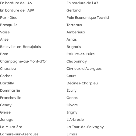
En bordure de l A6
En bordure de l A7
En bordure de l A89
Gerland
Part-Dieu
Pole Economique Techlid
Presqu-ile
Terreaux
Vaise
Ambérieux
Anse
Arnas
Belleville-en-Beaujolais
Brignais
Bron
Caluire-et-Cuire
Champagne-au-Mont-d'Or
Chaponnay
Chassieu
Civrieux-d'Azergues
Corbas
Cours
Dardilly
Décines-Charpieu
Dommartin
Écully
Francheville
Genas
Genay
Givors
Gleizé
Irigny
Jonage
L'Arbresle
La Mulatière
La Tour-de-Salvagny
Lamure-sur-Azergues
Limas