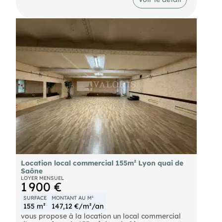
quais de Saône, sur un axe passant, à proximité
des commerces et bien desservis par les
transports en commun.
Location local commercial 155m² Lyon quai de
Saône
LOYER MENSUEL
1 900 €
SURFACE
MONTANT AU M²
155 m²
147,12 €/m²/an
vous propose à la location un local commercial