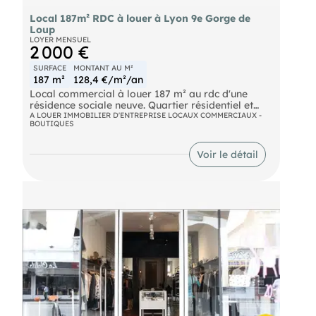
Local 187m² RDC à louer à Lyon 9e Gorge de
Loup
LOYER MENSUEL
2 000 €
SURFACE
MONTANT AU M²
187 m²
128,4 €/m²/an
Local commercial à louer 187 m² au rdc d'une
résidence sociale neuve. Quartier résidentiel et
tertiaire, à proximité de bureaux, d'une zone
A LOUER IMMOBILIER D'ENTREPRISE LOCAUX COMMERCIAUX -
BOUTIQUES
d'activité, à quelques mètres de l'école J. Masset,
entouré d'immeubles résidentiels, proche du Parc
Montel, à 10min du métro VALMY 21 ml env. Local
Voir le détail
coque vide brute à aménager, hors d'eau hors
d'air (menuiseries installées), attentes pour
raccordements à charge preneur (eau, électricité)
Production chaleur/froid/eau chaude : à charge
preneur. Pas de désenfumage.