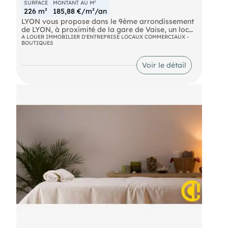
dès maintenant pour plus d'informations ou pour
SURFACE
MONTANT AU M²
organiser une visite.
226 m²
185,88 €/m²/an
LYON vous propose dans le 9ème arrondissement
de LYON, à proximité de la gare de Vaise, un local
commercial à louer d'une superficie de 226.99 m²
A LOUER IMMOBILIER D'ENTREPRISE LOCAUX COMMERCIAUX -
(EI) Agent Commercial - Numéro RSAC : LYON 982
BOUTIQUES
environ.
302 978 - .
1 garage complète ce bien.
Voir le détail