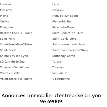
Limonest
Lyon
Messimy
Meyzieu
Mions
Neuville-sur-Saône
Oullins
Pierre-Bénite
Pusignan
Rillieux-la-Pape
Rochetaillée-sur-Saône
Saint-Bonnet-de-Mure
Saint-Fons
Saint-Genis-Laval
Saint-Genis-les-Ollières
Saint-Laurent-de-Mure
Saint-Priest
Saint-Symphorien-d'Ozon
Sainte-Foy-lès-Lyon
Sathonay-Camp
Sérézin-du-Rhône
Tarare
Tassin-la-Demi-Lune
Toussieu
Vaulx-en-Velin
Vénissieux
Villefranche-sur-Saône
Villeurbanne
Annonces Immobilier d'entreprise à Lyon
9e 69009