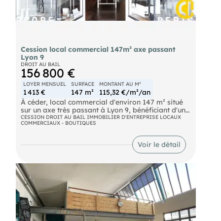
Cession local commercial 147m² axe passant
Lyon 9
DROIT AU BAIL
156 800 €
LOYER MENSUEL
SURFACE
MONTANT AU M²
1 413 €
147 m²
115,32 €/m²/an
À céder, local commercial d'environ 147 m² situé
sur un axe très passant à Lyon 9, bénéficiant d'une
excellente visibilité. Local clé en main, entièrement
CESSION DROIT AU BAIL IMMOBILIER D'ENTREPRISE LOCAUX
COMMERCIAUX - BOUTIQUES
rénové avec 150 000 Euros de travaux réalisés en
2022. Le bien offre de beaux volumes avec 4
mètres de hauteur sous plafond et une
Voir le détail
climatisation réversible dans l'ensemble des
pièces, permettant une installation immédiate.
Caractéristiques : Surface : 147 m² Emplacement :
Lyon 9 - axe passant État : clé en main Travaux :
150 000 Euros (2022) Confort : climatisation
réversible partout Hauteur sous plafond : 4 m
Activités : Toute activité possible Restauration
chaude autorisée sous réserve de la mise en place
d'une gaine d'extraction, avec accord du
monopropriétaire de l'immeuble.