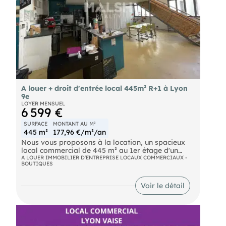
A louer + droit d'entrée local 445m² R+1 à Lyon
9e
LOYER MENSUEL
6 599 €
SURFACE
MONTANT AU M²
445 m²
177,96 €/m²/an
Nous vous proposons à la location, un spacieux
local commercial de 445 m² au 1er étage d'un
immeuble, accessible par ascenseur. Ce bien
A LOUER IMMOBILIER D'ENTREPRISE LOCAUX COMMERCIAUX -
BOUTIQUES
conviendra à de nombreuses activités : hôtellerie,
bureaux, salle de sport, événementiel, médical. Il
comprends entre autre un espace d'accueil, une
Voir le détail
zone ouverte avec mezzanine, plusieurs pièces
cloisonnées. Le local bénéficie de nombreuses
ouvertures assurant un éclairage naturel.
Disponibilité immédiate À LOUER + droit d'entrée
- Local commercial 445 m² avec mezzanine -