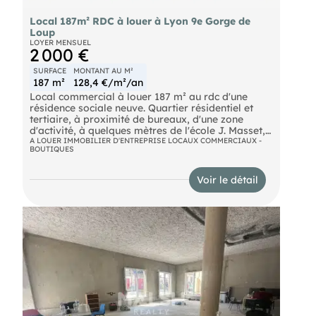
Local 187m² RDC à louer à Lyon 9e Gorge de
Loup
LOYER MENSUEL
2 000 €
SURFACE
MONTANT AU M²
187 m²
128,4 €/m²/an
Local commercial à louer 187 m² au rdc d'une
résidence sociale neuve. Quartier résidentiel et
tertiaire, à proximité de bureaux, d'une zone
d'activité, à quelques mètres de l'école J. Masset,
entouré d'immeubles résidentiels, proche du Parc
A LOUER IMMOBILIER D'ENTREPRISE LOCAUX COMMERCIAUX -
BOUTIQUES
Montel, à 10min du métro VALMY 21 ml env. Local
coque vide brute à aménager, hors d'eau hors
d'air (menuiseries installées), attentes pour
Voir le détail
raccordements à charge preneur (eau, électricité)
Production chaleur/froid/eau chaude : à charge
preneur. Pas de désenfumage.