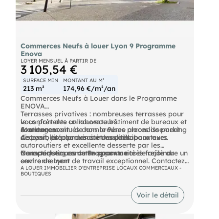
Commerces Neufs à louer Lyon 9 Programme
Enova
LOYER MENSUEL À PARTIR DE
3 105,54 €
SURFACE MIN
MONTANT AU M²
213 m²
174,96 €/m²/an
Commerces Neufs à Louer dans le Programme
ENOVA
Terrasses privatives : nombreuses terrasses pour
vous présente un nouveau bâtiment de bureaux et
le confort des collaborateurs.
commerces situés dans le 9ème arrondissement
Stationnement : de nombreuses places de parking
Avantages :
de Lyon, proche des commodités.
disponibles pour vous et vos collaborateurs.
Accessibilité : proximité des principaux axes
autoroutiers et excellente desserte par les
Caractéristiques du Programme :
transports en commun pour un accès facile au
Ne manquez pas cette opportunité de rejoindre un
centre de Lyon
environnement de travail exceptionnel. Contactez-
nous dès aujourd'hui pour visiter ce bien unique !
A LOUER IMMOBILIER D'ENTREPRISE LOCAUX COMMERCIAUX -
BOUTIQUES
Voir le détail