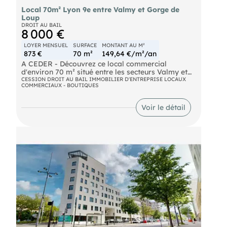
Local 70m² Lyon 9e entre Valmy et Gorge de
Loup
DROIT AU BAIL
8 000 €
LOYER MENSUEL
SURFACE
MONTANT AU M²
873 €
70 m²
149,64 €/m²/an
A CEDER - Découvrez ce local commercial
d'environ 70 m² situé entre les secteurs Valmy et
Gorge de Loup à Lyon 9e. Avec son beau linéaire
CESSION DROIT AU BAIL IMMOBILIER D'ENTREPRISE LOCAUX
COMMERCIAUX - BOUTIQUES
de façade, ce bien est parfait pour une activité
commerciale y compris une activité de petite
restauration sans besoin de gaine d'extraction.
Voir le détail
Profitez de la dynamique commerciale de ce
quartier et de son fort potentiel de
développement pour installer votre future
boutique.
Métro Valmy (D) Bus Lignes de bus Stations vélo'V