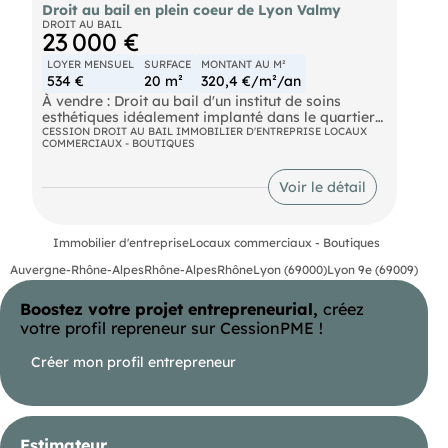
Droit au bail en plein coeur de Lyon Valmy
DROIT AU BAIL
23 000 €
LOYER MENSUEL
SURFACE
MONTANT AU M²
534 €
20 m²
320,4 €/m²/an
À vendre : Droit au bail d'un institut de soins
esthétiques idéalement implanté dans le quartier
dynamique et recherché de Valmy. Atouts de
CESSION DROIT AU BAIL IMMOBILIER D'ENTREPRISE LOCAUX
COMMERCIAUX - BOUTIQUES
l'emplacement : Quartier commerçant et animé,
idéal pour une activité bien-être Excellente
visibilité grace à un fort passage piéton Proximité
Voir le détail
immédiate des transports en commun et des
stationnements Surface : 20m² - parfait pour une
activité clé en main ! Prix attractif, idéal pour un
Immobilier d'entreprise
Locaux commerciaux - Boutiques
entrepreneur souhaitant s'implanter dans un
secteur stratégique. Contactez-nous dès
Auvergne-Rhône-Alpes
Rhône-Alpes
Rhône
Lyon (69000)
Lyon 9e (69009)
maintenant pour plus d'informations et organiser
une visite !
Boostez votre projet entrepreneurial,
créez
votre profil repreneur sur CessionPME !
Créer mon profil entrepreneur
Estimateur