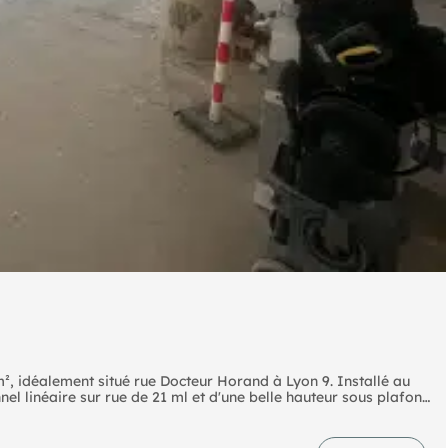
, idéalement situé rue Docteur Horand à Lyon 9. Installé au
el linéaire sur rue de 21 ml et d'une belle hauteur sous plafond
ique, à 10 min du métro Valmy, il est idéal pour de nombreuses
 résidence neuve, ce bien d'exception se distingue par un