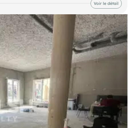
créé pour ça ...espace cuisine, WC PMR, salle de restaurant au
Voir le détail
lors qu'il y a eu plus de 200K€ de travaux à la création.
 la charge du locataire, soit 18000,00€.
Les informations sur les risques auxquels ce bien est exposé sont disponibles sur le site Géorisques : georisques. gouv. fr.
(RSAC N°449 538 263 - Greffe de LYON 3EME ARRONDISSEMENT) Entrepreneur Individuel - Réf.941653