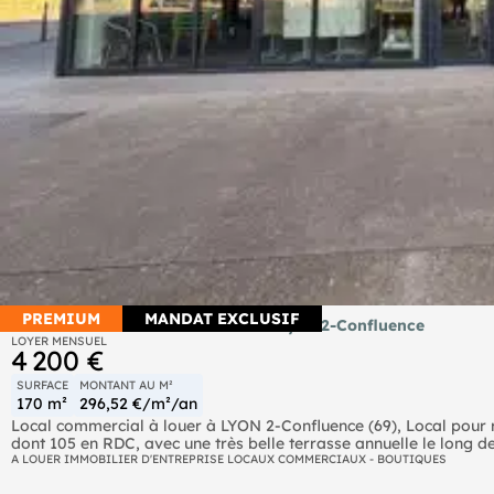
PREMIUM
MANDAT EXCLUSIF
Local commercial 170m² à louer à Lyon 2-Confluence
LOYER MENSUEL
4 200 €
SURFACE
MONTANT AU M²
170 m²
296,52 €/m²/an
Local commercial à louer à LYON 2-Confluence (69), Local pour r
dont 105 en RDC, avec une très belle terrasse annuelle le long de
magnifique local en angle et entièrement vitré, avec + de 4,5 m d
A LOUER IMMOBILIER D'ENTREPRISE LOCAUX COMMERCIAUX - BOUTIQUES
luminosité ..