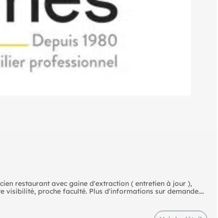
 restaurant avec gaine d'extraction ( entretien à jour ),
te visibilité, proche faculté. Plus d'informations sur demande.
ble fin octobre.