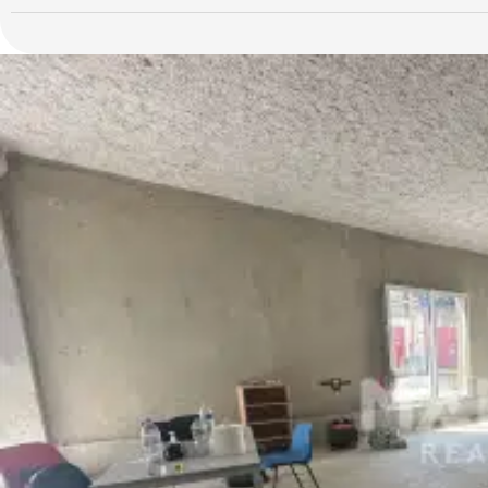
ce local était un restaurant, ce qui fait que tout a été pensé et 
RDC et une à l'étage, etc..le local est équipé d'une extraction .
il est prèt à l'emploi pour une nouvelle vie..
Loyer mensuel : 4200 € HT HC
Pas de porte demandé par la bailleur d'un montant de 60 000 € a
Plus d'informations sur demande. Les honoraires d'agence sont à