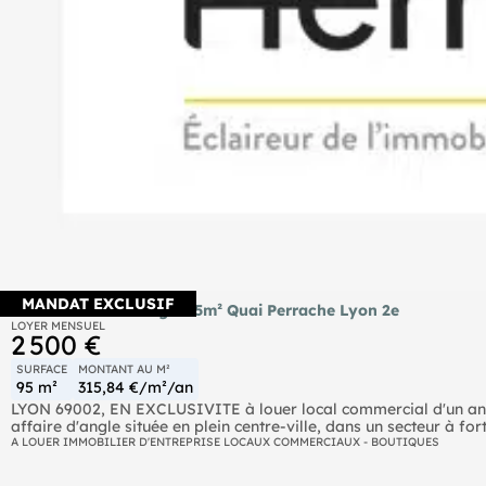
MANDAT EXCLUSIF
Location local d'angle 95m² Quai Perrache Lyon 2e
LOYER MENSUEL
2 500 €
SURFACE
MONTANT AU M²
95 m²
315,84 €/m²/an
LYON 69002, EN EXCLUSIVITE à louer local commercial d'un ancien
affaire d'angle située en plein centre-ville, dans un secteur à for
Dossier complet disponible après premier échange. Local disponi
A LOUER IMMOBILIER D'ENTREPRISE LOCAUX COMMERCIAUX - BOUTIQUES