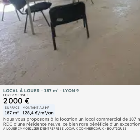
LOCAL À LOUER - 187 m² - LYON 9
LOYER MENSUEL
2 000 €
SURFACE
MONTANT AU M²
187 m²
128,4 €/m²/an
Nous vous proposons à la location un local commercial de 187 m²
RDC d'une résidence neuve, ce bien rare bénéficie d'un exceptionn
de 3,50 m. Situé dans un quartier résidentiel et tertiaire dynam
A LOUER IMMOBILIER D'ENTREPRISE LOCAUX COMMERCIAUX - BOUTIQUES
activités. vouun local commercial d'une surface de 187 m², idéalement situé rue Docteur Horand, au coeur d'un secteur en plein
essor du 9ème arrondissement de Lyon. En rez-de-chaussée d'une