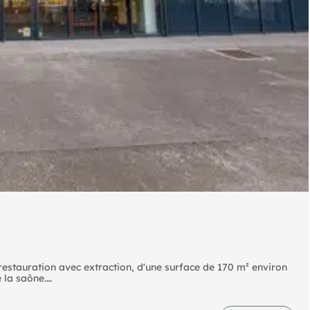
estauration avec extraction, d'une surface de 170 m² environ
 la saône.
e hauteur sous plafond, ce qui lui confère une très belle