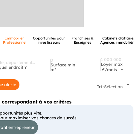
Immobilier
Opportunités pour
Franchises &
Cabinets d'affaire
Professionnel
investisseurs
Enseignes
Agences immobilièr
Loyer max
Surface min
quel endroit ?
m²
e alerte
Tri :
Sélection
correspondant à vos critères
portunités plus vite.
pour maximiser vos chances de succès
ofil entrepreneur