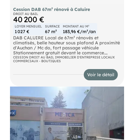
Cession DAB 67m² rénové à Caluire
DROIT AU BAIL
40 200 €
LOYER MENSUEL
SURFACE
MONTANT AU M²
1 027 €
67 m²
183,96 €/m²/an
DAB CALUIRE Local de 67m² rénovés et
climatisés, belle hauteur sous plafond A proximité
d'Auchan / Mc do, fort passage véhicule
Stationnement gratuit devant le commerce.
Contactez nous pour plus d'informations !
CESSION DROIT AU BAIL IMMOBILIER D'ENTREPRISE LOCAUX
COMMERCIAUX - BOUTIQUES
Voir le détail