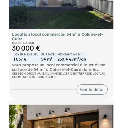
Location local commercial 54m² à Caluire-et-
Cuire
DROIT AU BAIL
30 000 €
LOYER MENSUEL
SURFACE
MONTANT AU M²
1 037 €
54 m²
230,4 €/m²/an
vous propose un local commercial à louer d'une
surface de 54 m² à Caluire-et-Cuire dans le
quartier du Vernay.
CESSION DROIT AU BAIL IMMOBILIER D'ENTREPRISE LOCAUX
COMMERCIAUX - BOUTIQUES
Local en très bon état, situé en rez-de-chaussée et
qui se compose d'une belle surface de vente, d'un
Voir le détail
bureau cloisonné, d'une surface de réserve et de
sanitaires.
Local commercial idéalement situé sur un axe
passant et qui bénéficie d'une belle visibilité dans
un environnement dynamique. A proximité de
nombreux commerces et des transports en
commun, il est facilement accessible et dispose de