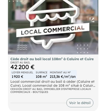
d'aménagement supplémentaires. Idéal pour
diverses activités commerciales, notamme;nt
petite restauration sans gaine d'extraction.
Bus Lignes 9, 33, 70, 77 et S5 SNCF Gare SNCF
Sathonay-Rillieux
Cède droit au bail local 108m² à Caluire et Cuire
DROIT AU BAIL
42 200 €
LOYER MENSUEL
SURFACE
MONTANT AU M²
1 920 €
108 m²
213,36 €/m²/an
Local commercial droit au bail à céder (Caluire et
Cuire). Local commercial de 108 m² situé à Caluire
et Cuire secteur Vernay .
CESSION DROIT AU BAIL IMMOBILIER D'ENTREPRISE LOCAUX
COMMERCIAUX - BOUTIQUES
Emplacement numéro un pour ce local, très belle
vitrine dans un quartier commerçant sur l'axe
principal.
Voir le détail
Le local est en parfait état, et conviendra, à tout
commerce, sauf métier de bouche.