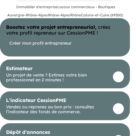
Donc pas de restauration, même sans extraction.
Immobilier d'entreprise
Locaux commerciaux - Boutiques
Droit au bail 42 200 € honoraires d'agent inclus.
Le loyer sera de 1920 € HTHC.
Auvergne-Rhône-Alpes
Rhône-Alpes
Rhône
Caluire-et-Cuire (69300)
plus d'nformations sur demande Les honoraires
d'agence sont à la charge de l'acquéreur, soit
Boostez votre projet entrepreneurial,
créez
20,57% TTC du prix hors honoraires.
Les informations sur les risques auxquels ce bien
votre profil repreneur sur CessionPME !
est exposé sont disponibles sur le site Géorisques :
georisques. gouv. fr.
Créer mon profil entrepreneur
(RSAC N°449 538 263 - Greffe de LYON 3EME
ARRONDISSEMENT) Entrepreneur Individuel -
Réf.928425
Estimateur
Un projet de vente ? Estimez votre bien
professionnel en 2 minutes !
L'indicateur CessionPME
Vendez ou reprenez au bon prix : consultez
l’indicateur des fonds de commerce.
Dépôt d'annonces