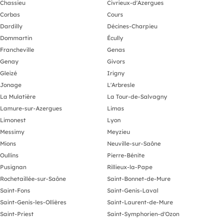
Chassieu
Civrieux-d'Azergues
Corbas
Cours
Dardilly
Décines-Charpieu
Dommartin
Écully
Francheville
Genas
Genay
Givors
Gleizé
Irigny
Jonage
L'Arbresle
La Mulatière
La Tour-de-Salvagny
Lamure-sur-Azergues
Limas
Limonest
Lyon
Messimy
Meyzieu
Mions
Neuville-sur-Saône
Oullins
Pierre-Bénite
Pusignan
Rillieux-la-Pape
Rochetaillée-sur-Saône
Saint-Bonnet-de-Mure
Saint-Fons
Saint-Genis-Laval
Saint-Genis-les-Ollières
Saint-Laurent-de-Mure
Saint-Priest
Saint-Symphorien-d'Ozon