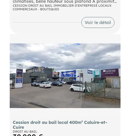
climatisés, belle hauteur sous plafond A proximité
d'Auchan / Mc do, fort passage véhicule
CESSION DROIT AU BAIL IMMOBILIER D'ENTREPRISE LOCAUX
COMMERCIAUX - BOUTIQUES
Stationnement gratuit devant le commerce.
Contactez nous pour plus d'informations !
Voir le détail
Cession droit au bail local 400m² Caluire-et-
Cuire
DROIT AU BAIL