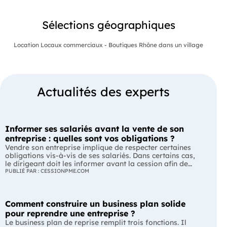
Sélections géographiques
Location Locaux commerciaux - Boutiques Rhône dans un village
Actualités des experts
Informer ses salariés avant la vente de son
entreprise : quelles sont vos obligations ?
Vendre son entreprise implique de respecter certaines
obligations vis-à-vis de ses salariés. Dans certains cas,
le dirigeant doit les informer avant la cession afin de
leur permettre, s'ils le souhaitent, de présenter une offre
PUBLIÉ PAR : CESSIONPME.COM
de reprise. Quelles entreprises sont concernées ? Quels
délais faut-il respecter ? Comment transmettre cette
information ? Voici ce que prévoit la réglementation.
Comment construire un business plan solide
L'essentiel Les entreprises de moins de 250 salariés sont
soumises, dans certains cas, à une obligation
pour reprendre une entreprise ?
d'information préalable des salariés. Cette obligation
Le business plan de reprise remplit trois fonctions. Il