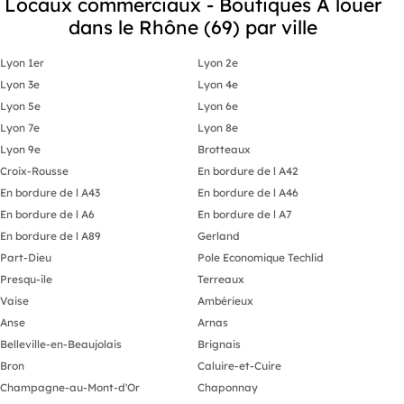
Locaux commerciaux - Boutiques A louer
dans le Rhône (69) par ville
Lyon 1er
Lyon 2e
Lyon 3e
Lyon 4e
Lyon 5e
Lyon 6e
Lyon 7e
Lyon 8e
Lyon 9e
Brotteaux
Croix-Rousse
En bordure de l A42
En bordure de l A43
En bordure de l A46
En bordure de l A6
En bordure de l A7
En bordure de l A89
Gerland
Part-Dieu
Pole Economique Techlid
Presqu-ile
Terreaux
Vaise
Ambérieux
Anse
Arnas
Belleville-en-Beaujolais
Brignais
Bron
Caluire-et-Cuire
Champagne-au-Mont-d'Or
Chaponnay