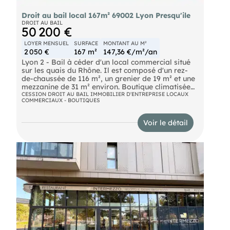
Droit au bail local 167m² 69002 Lyon Presqu'ile
DROIT AU BAIL
50 200 €
LOYER MENSUEL
SURFACE
MONTANT AU M²
2 050 €
167 m²
147,36 €/m²/an
Lyon 2 - Bail à céder d'un local commercial situé
sur les quais du Rhône. Il est composé d'un rez-
de-chaussée de 116 m², un grenier de 19 m² et une
mezzanine de 31 m² environ. Boutique climatisée
et en parfait état. Parking, bus et métro à
CESSION DROIT AU BAIL IMMOBILIER D'ENTREPRISE LOCAUX
COMMERCIAUX - BOUTIQUES
proximité. Toutes activités autorisées sauf
restauration chaude. Nous contacter pour plus
d'informations.
Voir le détail