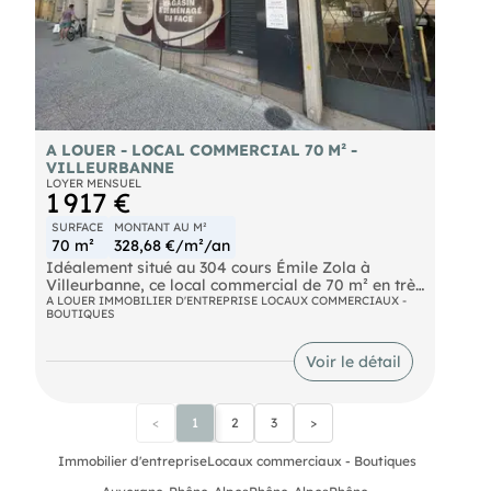
A LOUER - LOCAL COMMERCIAL 70 M² -
VILLEURBANNE
LOYER MENSUEL
1 917 €
SURFACE
MONTANT AU M²
70 m²
328,68 €/m²/an
Idéalement situé au 304 cours Émile Zola à
Villeurbanne, ce local commercial de 70 m² en très
bon état bénéficie d'une excellente visibilité sur un
A LOUER IMMOBILIER D'ENTREPRISE LOCAUX COMMERCIAUX -
BOUTIQUES
axe à fort passage de voitures et de piétons. Le
local est équipé d'une climatisation et de rideaux
métalliques. Convient à de nombreuses activités
Voir le détail
commerciales ou de services. Location pure.
<
1
2
3
>
Immobilier d'entreprise
Locaux commerciaux - Boutiques