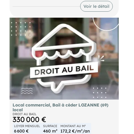
offrant de nombreuses possibilités d'exploitation.
Voir le détail
Surface : 120 m² Local en cours de travaux
Emplacement d'angle Gaine d'extraction fort
potentiel commercial Dossier complet et
informations complémentaires sur demande.
Local commercial, Bail à céder LOZANNE (69)
local
DROIT AU BAIL
330 000 €
LOYER MENSUEL
SURFACE
MONTANT AU M²
6 600 €
460 m²
172,2 €/m²/an