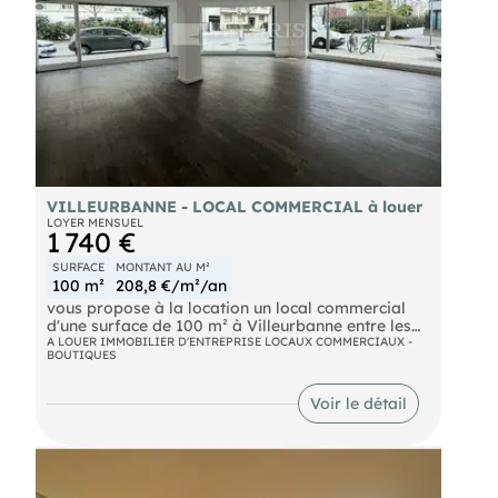
VILLEURBANNE - LOCAL COMMERCIAL à louer
LOYER MENSUEL
1 740 €
SURFACE
MONTANT AU M²
100 m²
208,8 €/m²/an
vous propose à la location un local commercial
d'une surface de 100 m² à Villeurbanne entre les
quartiers Gratte-Ciel et Cusset.
A LOUER IMMOBILIER D'ENTREPRISE LOCAUX COMMERCIAUX -
BOUTIQUES
Ce local en angle de rue, à proximité immédiate
Voir le détail
du métro Flachet, bénéficie d'un emplacement
stratégique et d'une belle visibilité. Situé dans un
environnement dynamique et commerçant, il est
idéalement desservi par les transports en
commun avec métro et bus accessibles à quelques