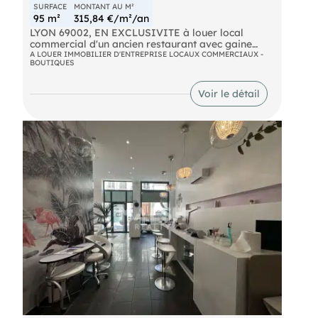
SURFACE
MONTANT AU M²
95 m²
315,84 €/m²/an
LYON 69002, EN EXCLUSIVITE à louer local
commercial d'un ancien restaurant avec gaine
d'extraction ( entretien à jour ), affaire d'angle
A LOUER IMMOBILIER D'ENTREPRISE LOCAUX COMMERCIAUX -
BOUTIQUES
située en plein centre-ville, dans un secteur à forte
visibilité, proche faculté. Plus d'informations sur
demande. Dossier complet disponible après
Voir le détail
premier échange. Local disponible fin octobre.