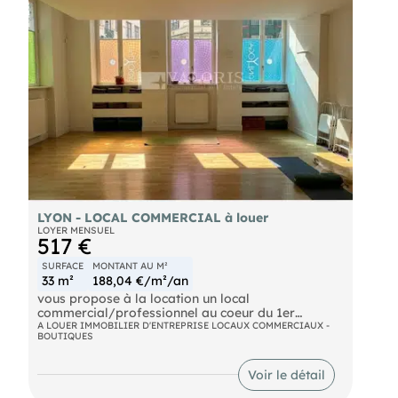
mètres.
Contactez nous dès maintenant pour organiser
une visite et découvrir tout le potentiel de ce local !
LYON - LOCAL COMMERCIAL à louer
LOYER MENSUEL
517 €
SURFACE
MONTANT AU M²
33 m²
188,04 €/m²/an
vous propose à la location un local
commercial/professionnel au coeur du 1er
arrondissement de Lyon.
A LOUER IMMOBILIER D'ENTREPRISE LOCAUX COMMERCIAUX -
BOUTIQUES
Ce local bénéficie de l'ambiance authentique du
quartier des Pentes de la Croix-Rousse.
Voir le détail
Il est parfaitement adapté pour une activité de