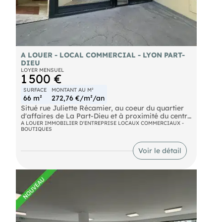
A LOUER - LOCAL COMMERCIAL - LYON PART-
DIEU
LOYER MENSUEL
1 500 €
SURFACE
MONTANT AU M²
66 m²
272,76 €/m²/an
Situé rue Juliette Récamier, au coeur du quartier
d'affaires de La Part-Dieu et à proximité du centre
commercial, local commercial d'environ 66 m²
A LOUER IMMOBILIER D'ENTREPRISE LOCAUX COMMERCIAUX -
BOUTIQUES
proposé en location pure. Libre de suite, idéal
pour de nombreuses activités. À visiter sans
tarder !
Voir le détail