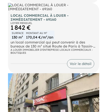
bureau, un atelier de créateur, un petit centre bien-
être ou une salle de sport intimiste.
LOCAL COMMERCIAL À LOUER -
Contactez nous pour organiser une visite et
IMMÉDIATEMENT - 69160
découvrir tout son potentiel !
LOYER MENSUEL
1 842 €
SURFACE
MONTANT AU M²
130 m²
170,04 €/m²/an
un local commercial qui peut convenir à des
bureaux de 130 m² situé Route de Paris à Tassin-
la-Demi-Lune.
A LOUER IMMOBILIER D'ENTREPRISE LOCAUX COMMERCIAUX -
BOUTIQUES
Le local propose de belles prestations ainsi qu'une
bonne visibilité (20 000 voitures/jour).
Voir le détail
Il dispose d'un ERP ainsi qu'un accès PMR.
- Loyer annuel : 22100 € HTHC
- Charges annuelles : 1170 € HT
- Taxe foncière : 2600 € Preneur
- Honoraires : 15% HT à la charge du preneur (soit
3 315,00 € HT)