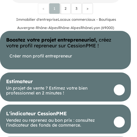
dispose de plusieurs espaces de stockage. Son
<
1
2
3
>
agencement permet d’envisager différentes
activités selon les autorisations en vigueur.
Immobilier d'entreprise
Locaux commerciaux - Boutiques
Loyer cohérent au regard de la qualité de
Auvergne-Rhône-Alpes
Rhône-Alpes
Rhône
Lyon (69000)
l’emplacement et du secteur.
Boostez votre projet entrepreneurial,
créez
votre profil repreneur sur CessionPME !
Agent commercial (Entreprise individuelle)
Créer mon profil entrepreneur
RSAC 69 02228
Estimateur
Un projet de vente ? Estimez votre bien
professionnel en 2 minutes !
L'indicateur CessionPME
Vendez ou reprenez au bon prix : consultez
l’indicateur des fonds de commerce.