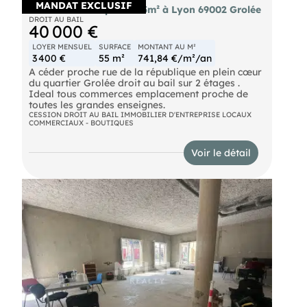
MANDAT EXCLUSIF
Cède bail boutique de 55m² à Lyon 69002 Grolée
DROIT AU BAIL
40 000 €
LOYER MENSUEL
SURFACE
MONTANT AU M²
3 400 €
55 m²
741,84 €/m²/an
A céder proche rue de la république en plein cœur
du quartier Grolée droit au bail sur 2 étages .
Ideal tous commerces emplacement proche de
toutes les grandes enseignes.
CESSION DROIT AU BAIL IMMOBILIER D'ENTREPRISE LOCAUX
COMMERCIAUX - BOUTIQUES
Voir le détail