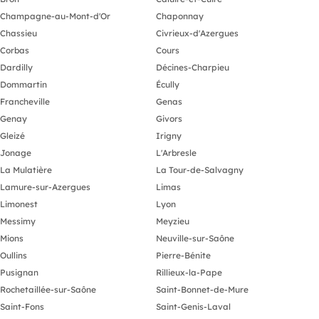
Champagne-au-Mont-d'Or
Chaponnay
Chassieu
Civrieux-d'Azergues
Corbas
Cours
Dardilly
Décines-Charpieu
Dommartin
Écully
Francheville
Genas
Genay
Givors
Gleizé
Irigny
Jonage
L'Arbresle
La Mulatière
La Tour-de-Salvagny
Lamure-sur-Azergues
Limas
Limonest
Lyon
Messimy
Meyzieu
Mions
Neuville-sur-Saône
Oullins
Pierre-Bénite
Pusignan
Rillieux-la-Pape
Rochetaillée-sur-Saône
Saint-Bonnet-de-Mure
Saint-Fons
Saint-Genis-Laval