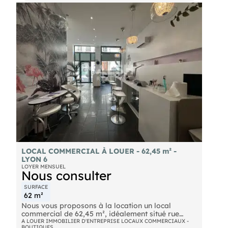
LOCAL COMMERCIAL À LOUER - 62,45 m² -
LYON 6
LOYER MENSUEL
Nous consulter
SURFACE
62 m²
Nous vous proposons à la location un local
commercial de 62,45 m², idéalement situé rue
Professeur Weill à Lyon 6. En pied d'immeuble, ce
A LOUER IMMOBILIER D'ENTREPRISE LOCAUX COMMERCIAUX -
BOUTIQUES