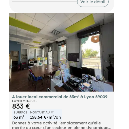
Voir le détail
passants et maximiser votre activité.
Bus C5 - C12
A louer local commercial de 63m² à Lyon 69009
LOYER MENSUEL
833 €
SURFACE
MONTANT AU M²
63 m²
158,64 €/m²/an
Donnez à votre activité l'emplacement qu'elle
mérite au cœur d'un secteur en pleine dynamique !