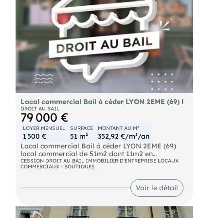
Local commercial Bail à céder LYON 2EME (69) l
DROIT AU BAIL
79 000 €
LOYER MENSUEL
SURFACE
MONTANT AU M²
1 500 €
51 m²
352,92 €/m²/an
Local commercial Bail à céder LYON 2EME (69)
local commercial de 51m2 dont 11m2 en
mezzanine, rue victor hugo.
CESSION DROIT AU BAIL IMMOBILIER D'ENTREPRISE LOCAUX
COMMERCIAUX - BOUTIQUES
le local est situé sur LA RUE PIETONNE de LYON,
à proximité immédiate d'une sortie de métro, ce
qui en fait un réel emplacement N°1 +++..
Voir le détail
le local fait environ 40m2 et dispose d'une
mezzanine, idéal pour stockage ou bureau, de
11m2 environ.
le local conviendra à tous commerces de détail ou