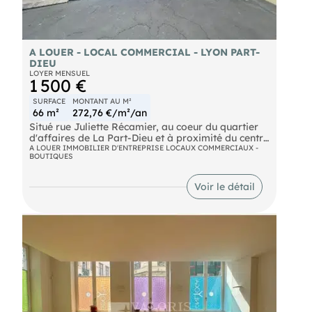
A LOUER - LOCAL COMMERCIAL - LYON PART-
DIEU
LOYER MENSUEL
1 500 €
SURFACE
MONTANT AU M²
66 m²
272,76 €/m²/an
Situé rue Juliette Récamier, au coeur du quartier
d'affaires de La Part-Dieu et à proximité du centre
commercial, local commercial d'environ 66 m²
A LOUER IMMOBILIER D'ENTREPRISE LOCAUX COMMERCIAUX -
BOUTIQUES
proposé en location pure. Libre de suite, idéal
pour de nombreuses activités. À visiter sans
tarder !
Voir le détail