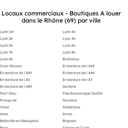
Locaux commerciaux - Boutiques A louer
dans le Rhône (69) par ville
Lyon 1er
Lyon 2e
Lyon 3e
Lyon 4e
Lyon 5e
Lyon 6e
Lyon 7e
Lyon 8e
Lyon 9e
Brotteaux
Croix-Rousse
En bordure de l A42
En bordure de l A43
En bordure de l A46
En bordure de l A6
En bordure de l A7
En bordure de l A89
Gerland
Part-Dieu
Pole Economique Techlid
Presqu-ile
Terreaux
Vaise
Ambérieux
Anse
Arnas
Belleville-en-Beaujolais
Brignais
Bron
Caluire-et-Cuire