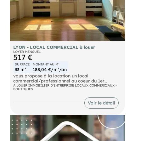
LYON - LOCAL COMMERCIAL à louer
LOYER MENSUEL
517 €
SURFACE
MONTANT AU M²
33 m²
188,04 €/m²/an
vous propose à la location un local
commercial/professionnel au coeur du 1er
arrondissement de Lyon.
A LOUER IMMOBILIER D'ENTREPRISE LOCAUX COMMERCIAUX -
BOUTIQUES
Ce local bénéficie de l'ambiance authentique du
quartier des Pentes de la Croix-Rousse.
Voir le détail
Il est parfaitement adapté pour une activité de
bureau, un atelier de créateur, un petit centre bien-
être ou une salle de sport intimiste.
Contactez nous pour organiser une visite et
découvrir tout son potentiel !