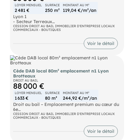
LOYER MENSUEL
SURFACE
MONTANT AU M²
2 481 €
250 m²
119,04 €/m²/an
Lyon 1
- Secteur Terreaux
- Bat d'Argent
CESSION DROIT AU BAIL IMMOBILIER D'ENTREPRISE LOCAUX
COMMERCIAUX - BOUTIQUES
- Droit au Bail local commercial 250 m².
Emplacement sur secteur vivant, local sur 3
niveaux spacieux, pierre apparente, beau linéaire
Voir le détail
vitrine, local en excellent état, rideau métallique.
De nombreuses activités autorisée sauf
restauration avec cuisson.
Cède DAB local 80m² emplacement n1 Lyon
Brotteaux
DROIT AU BAIL
Agent commercial (Entreprise individuelle)
88 000 €
RSAC 69 02219
LOYER MENSUEL
SURFACE
MONTANT AU M²
1 633 €
80 m²
244,92 €/m²/an
Droit au bail – Emplacement premium au cœur du
6e
CESSION DROIT AU BAIL IMMOBILIER D'ENTREPRISE LOCAUX
COMMERCIAUX - BOUTIQUES
Local commercial d’environ 80 m² bénéficiant d’un
emplacement recherché, en angle de rue, avec une
belle visibilité et un passage important.
Voir le détail
Le local est très lumineux, en bon état général, et