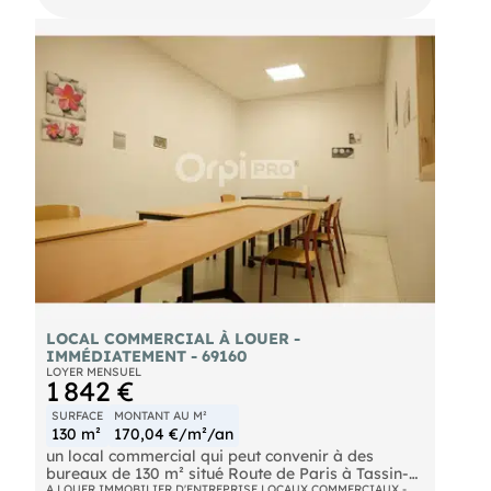
Il est parfaitement adapté pour une activité de
bureau, un atelier de créateur, un petit centre bien-
être ou une salle de sport intimiste.
Contactez nous pour organiser une visite et
découvrir tout son potentiel !
LOCAL COMMERCIAL À LOUER -
IMMÉDIATEMENT - 69160
LOYER MENSUEL
1 842 €
SURFACE
MONTANT AU M²
130 m²
170,04 €/m²/an
un local commercial qui peut convenir à des
bureaux de 130 m² situé Route de Paris à Tassin-
la-Demi-Lune.
A LOUER IMMOBILIER D'ENTREPRISE LOCAUX COMMERCIAUX -