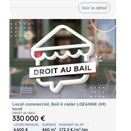
excellente visibilité et d'une gaine d'extraction,
offrant de nombreuses possibilités d'exploitation.
Voir le détail
Surface : 120 m² Local en cours de travaux
Emplacement d'angle Gaine d'extraction fort
potentiel commercial Dossier complet et
informations complémentaires sur demande.
Local commercial, Bail à céder LOZANNE (69)
local
DROIT AU BAIL
330 000 €
LOYER MENSUEL
SURFACE
MONTANT AU M²
6 600 €
460 m²
172,2 €/m²/an