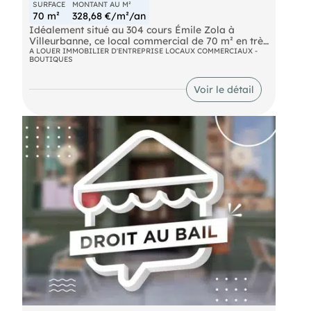
SURFACE
MONTANT AU M²
70 m²
328,68 €/m²/an
Idéalement situé au 304 cours Émile Zola à
Villeurbanne, ce local commercial de 70 m² en très
bon état bénéficie d'une excellente visibilité sur un
A LOUER IMMOBILIER D'ENTREPRISE LOCAUX COMMERCIAUX -
BOUTIQUES
axe à fort passage de voitures et de piétons. Le
local est équipé d'une climatisation et de rideaux
métalliques. Convient à de nombreuses activités
Voir le détail
commerciales ou de services. Location pure.