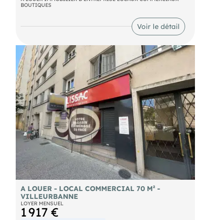
BOUTIQUES
Le local propose de belles prestations ainsi qu'une
bonne visibilité (20 000 voitures/jour).
Voir le détail
Il dispose d'un ERP ainsi qu'un accès PMR.
- Loyer annuel : 22100 € HTHC
- Charges annuelles : 1170 € HT
- Taxe foncière : 2600 € Preneur
- Honoraires : 15% HT à la charge du preneur (soit
3 315,00 € HT)
A LOUER - LOCAL COMMERCIAL 70 M² -
VILLEURBANNE
LOYER MENSUEL
1 917 €