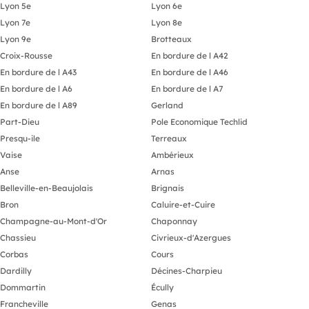
Lyon 5e
Lyon 6e
Lyon 7e
Lyon 8e
Lyon 9e
Brotteaux
Croix-Rousse
En bordure de l A42
En bordure de l A43
En bordure de l A46
En bordure de l A6
En bordure de l A7
En bordure de l A89
Gerland
Part-Dieu
Pole Economique Techlid
Presqu-ile
Terreaux
Vaise
Ambérieux
Anse
Arnas
Belleville-en-Beaujolais
Brignais
Bron
Caluire-et-Cuire
Champagne-au-Mont-d'Or
Chaponnay
Chassieu
Civrieux-d'Azergues
Corbas
Cours
Dardilly
Décines-Charpieu
Dommartin
Écully
Francheville
Genas