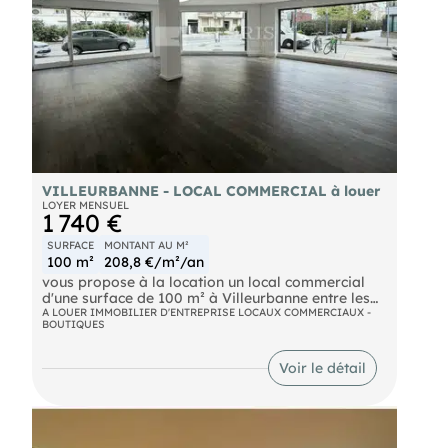
VILLEURBANNE - LOCAL COMMERCIAL à louer
LOYER MENSUEL
1 740 €
SURFACE
MONTANT AU M²
100 m²
208,8 €/m²/an
vous propose à la location un local commercial
d'une surface de 100 m² à Villeurbanne entre les
quartiers Gratte-Ciel et Cusset.
A LOUER IMMOBILIER D'ENTREPRISE LOCAUX COMMERCIAUX -
BOUTIQUES
Ce local en angle de rue, à proximité immédiate
Voir le détail
du métro Flachet, bénéficie d'un emplacement
stratégique et d'une belle visibilité. Situé dans un
environnement dynamique et commerçant, il est
idéalement desservi par les transports en
commun avec métro et bus accessibles à quelques