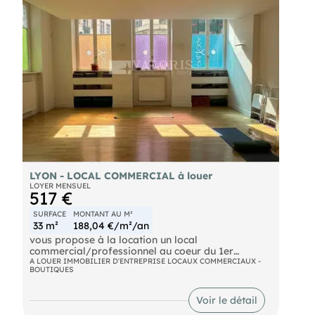
mètres.
Contactez nous dès maintenant pour organiser
une visite et découvrir tout le potentiel de ce local !
LYON - LOCAL COMMERCIAL à louer
LOYER MENSUEL
517 €
SURFACE
MONTANT AU M²
33 m²
188,04 €/m²/an
vous propose à la location un local
commercial/professionnel au coeur du 1er
arrondissement de Lyon.
A LOUER IMMOBILIER D'ENTREPRISE LOCAUX COMMERCIAUX -
BOUTIQUES
Ce local bénéficie de l'ambiance authentique du
quartier des Pentes de la Croix-Rousse.
Voir le détail