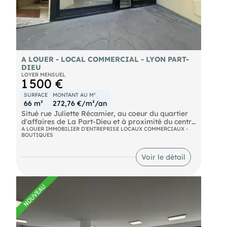
A LOUER - LOCAL COMMERCIAL - LYON PART-
DIEU
LOYER MENSUEL
1 500 €
SURFACE
MONTANT AU M²
66 m²
272,76 €/m²/an
Situé rue Juliette Récamier, au coeur du quartier
d'affaires de La Part-Dieu et à proximité du centre
commercial, local commercial d'environ 66 m²
A LOUER IMMOBILIER D'ENTREPRISE LOCAUX COMMERCIAUX -
BOUTIQUES
proposé en location pure. Libre de suite, idéal
pour de nombreuses activités. À visiter sans
tarder !
Voir le détail