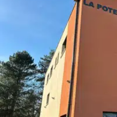
- Emplacement
- Boutique de caractère entièrement rénovée
- Climatisation réversible
- 60 m²
- Exploitation immédiate Conditions financières : Prix de cession
40 € / mois Une opportunité rare de reprendre un local commerci
plus recherchées de l'Ouest lyonnais. À noter : Vous pouvez tape
des biens que je propose. Professionnel ancré dans la région, 
sous 48h, le conseil en financement via un courtier de confiance
certifié. Contactez-moi pour plus d'informations ou organiser une
- O7 88 99 35 55 Qui mieux qu'un Tourellois pour vous accompag