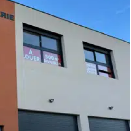
 du droit au bail : 29 000 € Loyer : 1 000 € HT / mois Charges :
al de qualité, prêt à exploiter, dans l'une des communes les
r '' dans votre moteur de recherche pour découvrir l'ensemble
je vous accompagne également dans l'estimation de votre bien
, ou encore la prise de rendez-vous avec un diagnostiqueur
 visite :
ner dans vos projets immobiliers ?