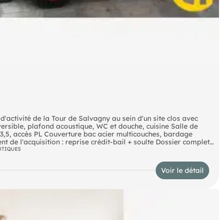
d'activité de la Tour de Salvagny au sein d'un site clos avec
versible, plafond acoustique, WC et douche, cuisine Salle de
3 x 3,5, accès PL Couverture bac acier multicouches, bardage
de l'acquisition : reprise crédit-bail + soulte Dossier complet
UTIQUES
Voir le détail