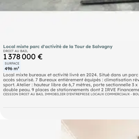
Local mixte parc d'activité de la Tour de Salvagny
DROIT AU BAIL
1 378 000 €
SURFACE
496 m²
Local mixte bureaux et activité livré en 2024. Situé dans un parc 
accès sécurisé. 7 Bureaux entièrement équipés : climatisation ré
sport. Atelier : hauteur libre de 6,7 mètres, porte sectionnelle 
double peau. 9 places de stationnements dont 2 IRVE Financement 
sur demande. Prix de vente HT FAI
CESSION DROIT AU BAIL IMMOBILIER D'ENTREPRISE LOCAUX COMMERCIAUX - BO