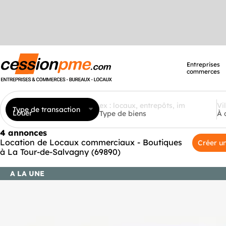
Entreprises
commerces
Type de transaction
Louer
Type de biens
À 
4 annonces
Location de Locaux commerciaux - Boutiques
Créer un
à La Tour-de-Salvagny (69890)
A LA UNE