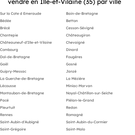
vendre en Ille-et-Vilaine (35) par ville
Locaux livrés bruts de béton, fluides en
attente, vitrines posées.
Sur la Cote d Emeraude
Bain-de-Bretagne
Nombreuses activités possibles.
D'autres surfaces disponibles : nous
Bédée
Betton
consulter
Brécé
Cesson-Sévigné
Livraison prévue 4ème trimestre 2028.
Chantepie
Châteaugiron
Châteauneuf-d'Ille-et-Vilaine
Chevaigné
Combourg
Dinard
Dol-de-Bretagne
Fougères
Gaël
Gosné
Guipry-Messac
Janzé
La Guerche-de-Bretagne
La Mézière
Lécousse
Miniac-Morvan
Montauban-de-Bretagne
Noyal-Châtillon-sur-Seiche
Pacé
Plélan-le-Grand
Pleurtuit
Redon
Rennes
Romagné
Saint-Aubin-d'Aubigné
Saint-Aubin-du-Cormier
Saint-Grégoire
Saint-Malo