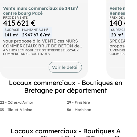
Vente murs commerciaux de 141m²
Vente murs 
centre bourg Pacé
Rennes rue 
PRIX DE VENTE
PRIX DE VENTE
415 621 €
140 400
SURFACE
MONTANT AU M²
SURFACE
MONT
141 m²
2 947,67 €/m²
20 m²
7 0
vous propose à la VENTE ces MURS
SPECIAL INV
COMMERCIAUX BRUT DE BETON de
propose à la
141,24 m² situés dans le centre-ville de
A VENDRE IMMOBILIER D'ENTREPRISE LOCAUX
COMMERCIAU
A VENDRE IMMOB
COMMERCIAUX - BOUTIQUES
COMMERCIAUX -
PACE, au pied d'un ensemble
- Dans une r
immobilier neuf accueillant 122
l'hypercentre
logements
rentabilité p
Voir le détail
-
d'environ 20
locataire sér
Emplacement exceptionnel en plein
Locaux commerciaux - Boutiques en
centre-bourg de Pacé, à seulement 16
Grande cave
Bretagne par département
minutes en bus de la station Villejean-
Université. Liaisons quotidiennes vers
Loyer annuel 
le centre-ville de Rennes avec le réseau
22 - Côtes-d'Armor
29 - Finistère
de bus STAR.
35 - Ille-et-Vilaine
56 - Morbihan
1 parking en sous-sol.
Belle visibilité dans ce quartier en plein
devenir !
Locaux commerciaux - Boutiques A