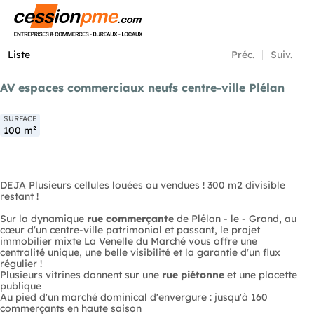
Menu
Liste
Préc.
Suiv.
AV espaces commerciaux neufs centre-ville Plélan
SURFACE
100 m²
DEJA Plusieurs cellules louées ou vendues ! 300 m2 divisible
restant !
Sur la dynamique
rue commerçante
de Plélan - le - Grand, au
cœur d'un centre-ville patrimonial et passant, le projet
immobilier mixte La Venelle du Marché vous offre une
centralité unique, une belle visibilité et la garantie d'un flux
régulier !
Plusieurs vitrines donnent sur une
rue piétonne
et une placette
publique
Au pied d'un marché dominical d'envergure : jusqu'à 160
commerçants en haute saison