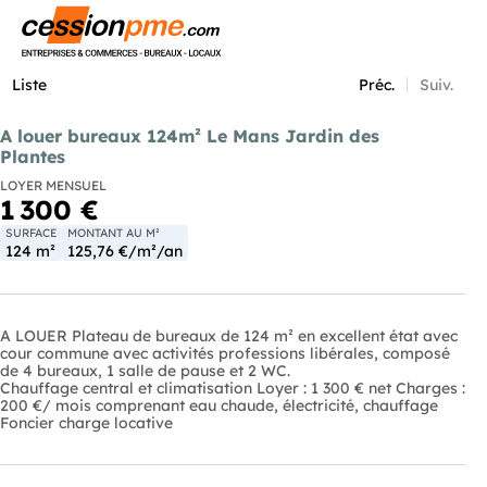
Menu
Liste
Préc.
Suiv.
A louer bureaux 124m² Le Mans Jardin des
Plantes
LOYER MENSUEL
1 300 €
SURFACE
MONTANT AU M²
124 m²
125,76 €/m²/an
A LOUER Plateau de bureaux de 124 m² en excellent état avec
cour commune avec activités professions libérales, composé
de 4 bureaux, 1 salle de pause et 2 WC.
Chauffage central et climatisation Loyer : 1 300 € net Charges :
200 €/ mois comprenant eau chaude, électricité, chauffage
Foncier charge locative