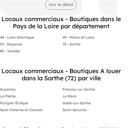
idéalement situé dans la galerie
et WC. Ce lo
Voir le détail
marchande , un accès facile et des
d'emplaceme
places de parkings à disposition. Pour
extérieur.
tous renseignements contacter l'agence
Locaux commerciaux - Boutiques dans le
Commerce
Pays de la Loire par département
- Entreprise au . (EI) Agent
Commercial
- Numéro RSAC :
44 - Loire-Atlantique
49 - Maine-et-Loire
- .
53 - Mayenne
72 - Sarthe
85 - Vendée
Locaux commerciaux - Boutiques A louer
dans la Sarthe (72) par ville
Arçonnay
Fresnay-sur-Sarthe
La Flèche
Le Mans
Parigné-l'Évêque
Sablé-sur-Sarthe
Saint-Paterne-le-Chevain
Saint-Saturnin