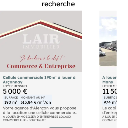
recherche
Cellule commerciale 190m² à louer à
A louer loca
Arçonnay
Mans
LOYER MENSUEL
LOYER MENSUEL
5 000 €
11 500 
SURFACE
MONTANT AU M²
SURFACE
MONT
190 m²
315,84 €/m²/an
974 m²
141
Votre agence d'Alençon vous propose
Le cabinet e
à la location une cellule commerciale
d'entreprise
de 190m2 comprenant un magasin, une
A LOUER IMMOBILIER D'ENTREPRISE LOCAUX
location, da
A LOUER IMMOBI
COMMERCIAUX - BOUTIQUES
COMMERCIAUX -
réserve avec accès extérieur pour les
un local com
fournisseurs et des sanitaires. IL est
surface d'en